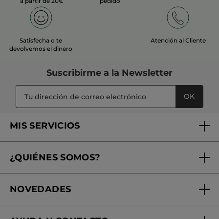
a partir de 20€
pedido
Satisfecha o te
Atención al Cliente
devolvemos el dinero
Suscribirme a
la Newsletter
OK
MIS SERVICIOS
Seguimiento de mi pedido
¿QUIÉNES SOMOS?
Tratamientos de Belleza
Fundación Yves Rocher
Encuentra tu Centro de Belleza
NOVEDADES
¿Quiénes somos?
Mi club Yves Rocher
Regalo por compra
Expertos en Cosmética Dermo-botánica
Condiciones promocionales