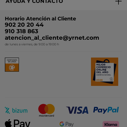
AYUDA Y CONTACTO
Rebajas
Nuestros compromisos
Preguntas y respuestas
Colección de Navidad
Trabaja con nosotros
Horario Atención al Cliente
Contacto
Ideas de Regalo
902 20 20 44
Conviértete en Franquiciada
910 318 863
Colección Monoi
atencion_al_cliente@yrnet.com
Novedades del mes
de lunes a viernes, de 9:00 a 19:00 h
Promociones del mes