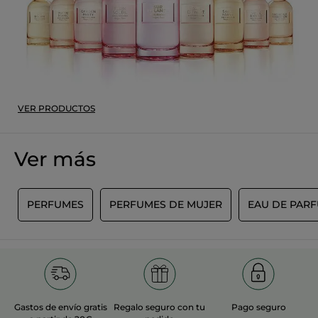
Recomienda este producto
Sí
Inicialmente publicado en Yves Rocher Suisse
MÁS
VER PRODUCTOS
Ver más
E
PERFUMES
PERFUMES DE MUJER
EAU DE PAR
Gastos de envío gratis
Regalo seguro con tu
Pago seguro