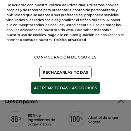
de
De acuerdo con nuestra Política de Privacidad, utilizamos cookies
Eau
propias y de terceros para presentarle contenido personalizado y
de
Parfum
publicidad que se adapte a sus preferencias, proponerle servicios
AÑADIR A MI CESTA
Cuir
vinculados a las redes sociales y analizar el tráfico del sitio. Al hacer
de
clic en "Aceptar todas las cookies", usted acepta el uso de todas las
Nuit
100ml
cookies colocadas en nuestro sitio web. Para saber más sobre
nuestro uso de cookies, haga clic en "Configuración de cookies" en el
Entrega entre 5 a 8 días hábiles
banner o consulte nuestra
Politica privacidad
Pago Seguro
Satisfecho o te devolvemos el dinero
CONFIGURACIÓN DE COOKIES
Las promociones o ventajas Yves Rocher son
calculadas en comparación con los Precios tarifa
RECHAZARLAS TODAS
recomendados (P.T.R.)
VER P.T.R 2026
ACEPTAR TODAS LAS COOKIES
Descripción
88% de
Alcohol de origen
ingredientes de
vegetal
origen natural