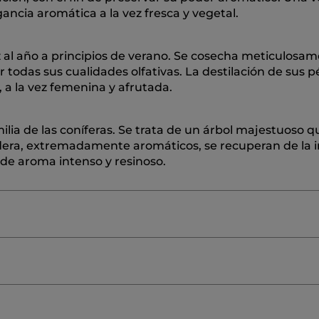
gancia aromática a la vez fresca y vegetal.
vez al año a principios de verano. Se cosecha meticulosa
odas sus cualidades olfativas. La destilación de sus p
 a la vez femenina y afrutada.
ilia de las coníferas. Se trata de un árbol majestuoso q
era, extremadamente aromáticos, se recuperan de la i
de aroma intenso y resinoso.
/WATER/EAU
TETRAMETHYL ACETYLOCTAHYDRONA
OT) PEEL OIL
BUTYL METHOXYDIBENZOYLMETHANE