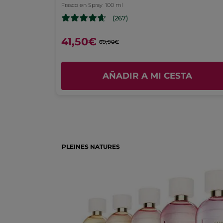
Frasco en Spray
100 ml
(267)
41,50€
69,90€
A
AÑADIR A MI CESTA
PLEINES NATURES