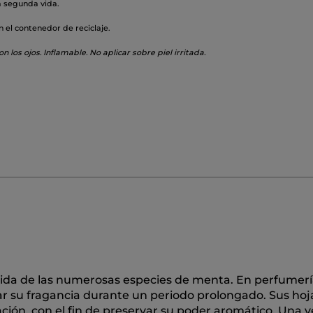
a segunda vida.
n el contenedor de reciclaje.
n los ojos. Inflamable. No aplicar sobre piel irritada.
ida de las numerosas especies de menta. En perfumerí
ar su fragancia durante un periodo prolongado. Sus hoj
ación, con el fin de preservar su poder aromático. Una v