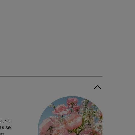
a, se
as se
ez