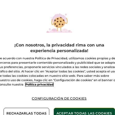
Eau
de
Parfum
A
Garden
Party
30ml
Entrega entre 
Pago Seguro
¡Con nosotros, la privacidad rima con una
Satisfecho o t
experiencia personalizada!
Las promociones 
e acuerdo con nuestra Política de Privacidad, utilizamos cookies propias y d
comparación con 
erceros para presentarle contenido personalizado y publicidad que se adapt
VER P.T.R 2026
us preferencias, proponerle servicios vinculados a las redes sociales y analizar
ráfico del sitio. Al hacer clic en "Aceptar todas las cookies", usted acepta el us
e todas las cookies colocadas en nuestro sitio web. Para saber más sobre
uestro uso de cookies, haga clic en "Configuración de cookies" en el banner 
onsulte nuestra
Politica privacidad
ngredientes
Alcoh
CONFIGURACIÓN DE COOKIES
n natural
veget
L ROCÍO MATINAL
RECHAZARLAS TODAS
ACEPTAR TODAS LAS COOKIES