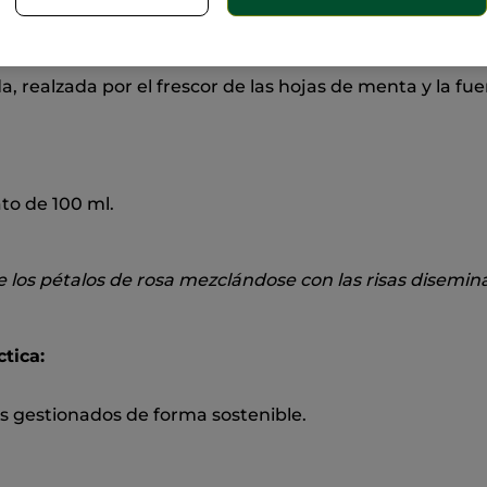
 diseminando todo su aroma. El frescor de los pétalos a
, realzada por el frescor de las hojas de menta y la fu
to de 100 ml.
e los pétalos de rosa mezclándose con las risas disemina
tica:
 gestionados de forma sostenible.