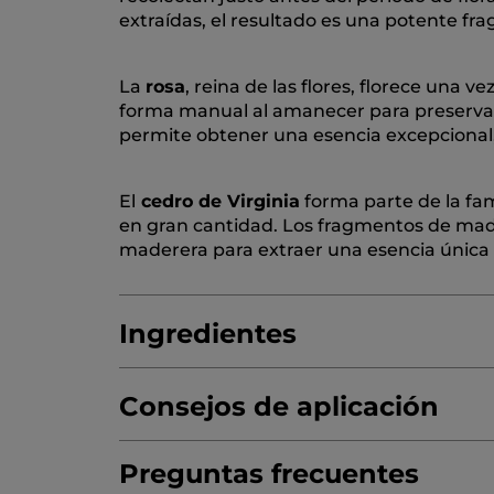
extraídas, el resultado es una potente fra
La
rosa
, reina de las flores, florece una 
forma manual al amanecer para preservar t
permite obtener una esencia excepcional,
El
cedro de Virginia
forma parte de la fam
en gran cantidad. Los fragmentos de mad
maderera para extraer una esencia única 
Ingredientes
Consejos de aplicación
ALCOHOL
PARFUM/FRAGRANCE
AQUA
CITRUS AURANTIUM BERGAMIA (BERGAM
Preguntas frecuentes