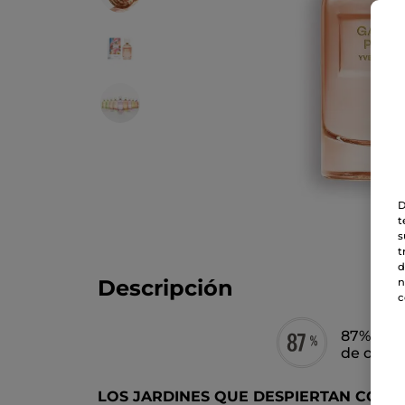
D
t
s
t
d
Descripción
n
c
87% de i
de orige
LOS JARDINES QUE DESPIERTAN CON E