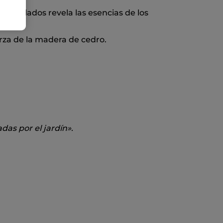
ún perlados revela las esencias de los
erza de la madera de cedro.
das por el jardín».