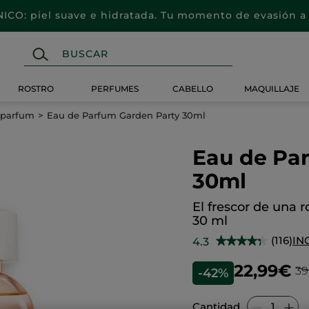
CO: piel suave e hidratada. Tu momento de evasión a 
ROSTRO
PERFUMES
CABELLO
MAQUILLAJE
 parfum
Eau de Parfum Garden Party 30ml
Eau de Pa
30ml
El frescor de una 
30 ml
(116)
IN
4.3
★★★★★
★★★★★
4.3
de
22,99€
39
-42%
5
estrellas.
Leer
reseñas
Cantidad
de