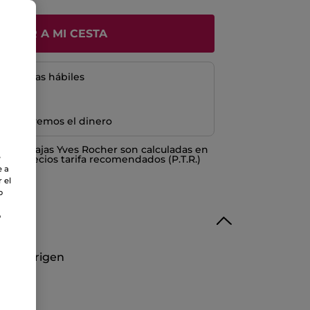
ÑADIR A MI CESTA
5 a 8 días hábiles
e devolvemos el dinero
o ventajas Yves Rocher son calculadas en
e
los Precios tarifa recomendados (P.T.R.)
e a
 el
o
o
ol de origen
al