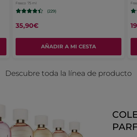
estrellas.
Frasco
75 ml
Fra
e
pour l'été
(229)
TRADUCIR CON GOOGLE
35,90€
1
Recomienda este producto
Sí
Inicialmente publicado en yves-rocher.fr
AÑADIR A MI CESTA
MÁS
Descubre toda la línea de producto
COLE
PAR