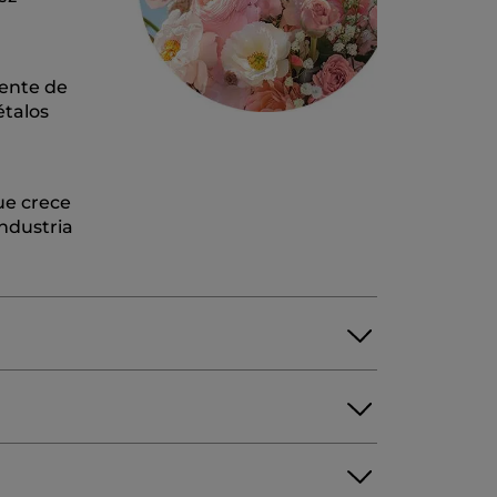
mente de
étalos
ue crece
ndustria
PHTHALENES
LINALYL ACETATE
LIMONENE