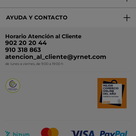
¿Quiénes somos?
Mi club Yves Rocher
Regalo por compra
Expertos en Cosmética Dermo-botánica
Condiciones promocionales
AYUDA Y CONTACTO
Rebajas
Nuestros compromisos
Preguntas y respuestas
Colección de Navidad
Trabaja con nosotros
Horario Atención al Cliente
Contacto
Ideas de Regalo
902 20 20 44
Conviértete en Franquiciada
910 318 863
Colección Monoi
atencion_al_cliente@yrnet.com
Novedades del mes
de lunes a viernes, de 9:00 a 19:00 h
Promociones del mes