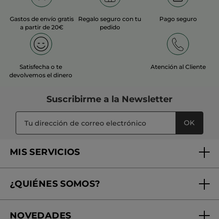
Gastos de envío gratis
Regalo seguro con tu
Pago seguro
a partir de 20€
pedido
Satisfecha o te
Atención al Cliente
devolvemos el dinero
Suscribirme a
la Newsletter
OK
MIS SERVICIOS
Seguimiento de mi pedido
¿QUIÉNES SOMOS?
Tratamientos de Belleza
Fundación Yves Rocher
Encuentra tu Centro de Belleza
NOVEDADES