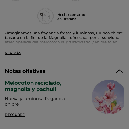
Hecho con amor
en Bretaña
«Imaginamos una fragancia fresca y luminosa, un neo chipre
basado en la flor de la Magnolia, refrescada por la suavidad
aterciopelada del melocotón suprarreciclado y envuelto en
una base intensa y reconfortante de Pachulí para una mujer
positiva y segura de sí misma.»
VER MÁS
Sonia Constant y Marion Costero, perfumistas
Intensidad:
equilibrado
Notas olfativas
Familia olfativa
: neo chipre luminoso
Melocotón reciclado,
magnolia y pachulí
Guía de reciclaje:
Nueva y luminosa fragancia
Cada vez que reciclas tus residuos, contribuyes a darles una segunda
chipre
vida.
DESCUBRE
Introducir el frasco de cristal con su bomba y el tapón en el contenedor
de reciclaje.