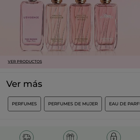
Recomienda este producto
Sí
Inicialmente publicado en yves-rocher.fr
MÁS
VER PRODUCTOS
Ver más
E
PERFUMES
PERFUMES DE MUJER
EAU DE PAR