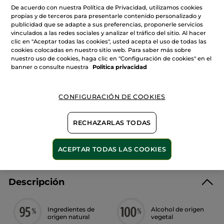
Cantidad
reseñas
De acuerdo con nuestra Política de Privacidad, utilizamos cookies
de
propias y de terceros para presentarle contenido personalizado y
L
publicidad que se adapte a sus preferencias, proponerle servicios
´Evidence
-
vinculados a las redes sociales y analizar el tráfico del sitio. Al hacer
AÑADIR A MI CESTA
Eau
clic en "Aceptar todas las cookies", usted acepta el uso de todas las
de
cookies colocadas en nuestro sitio web. Para saber más sobre
Parfum
nuestro uso de cookies, haga clic en "Configuración de cookies" en el
banner o consulte nuestra
Politica privacidad
Entrega entre 5 a 8 días hábiles
Pago Seguro
CONFIGURACIÓN DE COOKIES
Satisfecho o te devolvemos el dinero
RECHAZARLAS TODAS
Las promociones o ventajas Yves Rocher son
calculadas en comparación con los Precios tarifa
recomendados (P.T.R.)
VER P.T.R 2026
ACEPTAR TODAS LAS COOKIES
Descripción
Ingredientes de
Alcohol de origen
origen natural
vegetal