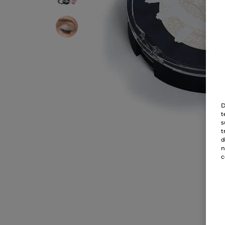
D
t
s
t
d
n
c