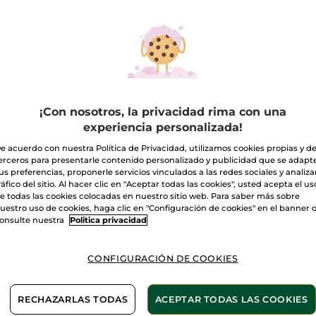
Sombras
de
27. Blanc Harmonie
Ojos
Mate
en
Cantidad
polvo
A
¡Con nosotros, la privacidad rima con una
experiencia personalizada!
Entrega entre 
e acuerdo con nuestra Política de Privacidad, utilizamos cookies propias y d
Pago Seguro
erceros para presentarle contenido personalizado y publicidad que se adapt
us preferencias, proponerle servicios vinculados a las redes sociales y analizar
Satisfecho o t
ráfico del sitio. Al hacer clic en "Aceptar todas las cookies", usted acepta el us
e todas las cookies colocadas en nuestro sitio web. Para saber más sobre
Las promociones 
uestro uso de cookies, haga clic en "Configuración de cookies" en el banner 
comparación con 
onsulte nuestra
Politica privacidad
VER P.T.R 2026
CONFIGURACIÓN DE COOKIES
2 X 1: Maquillaje
RECHAZARLAS TODAS
ACEPTAR TODAS LAS COOKIES