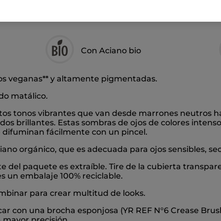
Con Aciano bio
os veganas** y altamente pigmentadas.
do matálico.
tos tonos vibrantes que van desde marrones neutros has
os brillantes. Estas sombras de ojos de colores intenso
e difuminan fácilmente con un pincel.
no orgánico, que es adecuada para ojos sensibles, secos
el paquete es extraíble. Tire de la cubierta transparen
enes un embalaje 100% reciclable.
binar para crear multitud de looks.
car con una brocha esponjosa (YR REF N°6 Crease Brus
 mayor precisión.