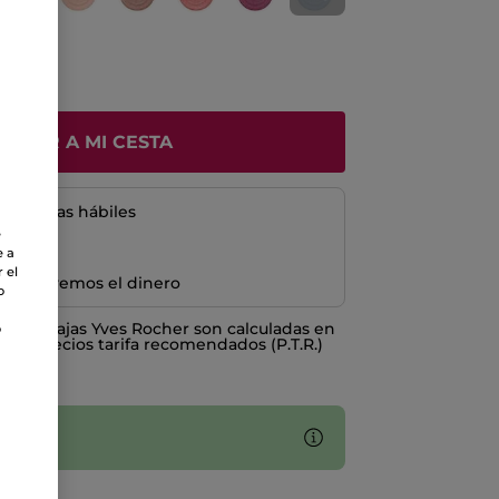
ÑADIR A MI CESTA
5 a 8 días hábiles
e
e a
 el
e devolvemos el dinero
o
o ventajas Yves Rocher son calculadas en
o
los Precios tarifa recomendados (P.T.R.)