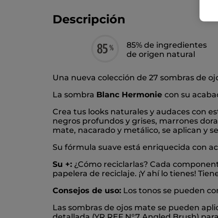
Descripción
85% de ingredientes
de origen natural
Una nueva colección de 27 sombras de oj
La sombra
Blanc Hermonie
con su acaba
Crea tus looks naturales y audaces con es
negros profundos y grises, marrones dorad
mate, nacarado y metálico, se aplican y s
Su fórmula suave está enriquecida con acia
Su +:
¿Cómo reciclarlas? Cada componente d
papelera de reciclaje. ¡Y ahí lo tienes! Ti
Consejos de uso:
Los tonos se pueden com
Las sombras de ojos mate se pueden apli
detallada (YR REF N°7 Angled Brush) para