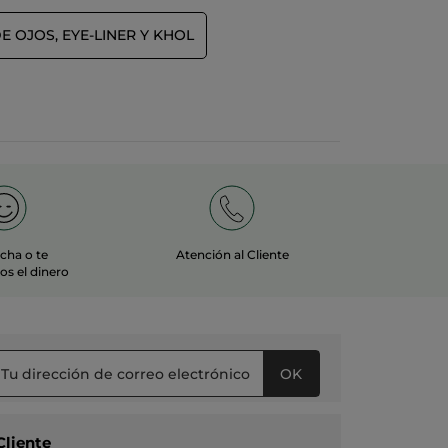
DE OJOS, EYE-LINER Y KHOL
echa o te
Atención al Cliente
s el dinero
OK
Cliente