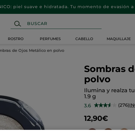
CO: piel suave e hidratada. Tu momento de evasión a 
ROSTRO
PERFUMES
CABELLO
MAQUILLAJE
bras de Ojos Metálico en polvo
Sombras d
polvo
Ilumina y realza t
1.9 g
(276)
IN
3.6
★★★★★
★★★★★
3.6
de
12,90€
5
estrellas.
Leer
reseñas
de