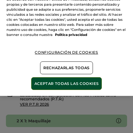
reseñas
+10
propias y de terceros para presentarle contenido personalizado y
de
publicidad que se adapte a sus preferencias, proponerle servicios
Rouge
vinculados a las redes sociales y analizar el tráfico del sitio. Al hacer
Elixir
Cantidad
Gloss
clic en "Aceptar todas las cookies", usted acepta el uso de todas las
cookies colocadas en nuestro sitio web. Para saber más sobre
nuestro uso de cookies, haga clic en "Configuración de cookies" en el
banner o consulte nuestra
Politica privacidad
AÑADIR A MI CESTA
CONFIGURACIÓN DE COOKIES
Entrega entre 5 a 8 días hábiles
RECHAZARLAS TODAS
Pago Seguro
Satisfecho o te devolvemos el dinero
ACEPTAR TODAS LAS COOKIES
Las promociones o ventajas Yves Rocher son
calculadas en comparación con los Precios tarifa
recomendados (P.T.R.)
VER P.T.R 2026
2 X 1: Maquillaje