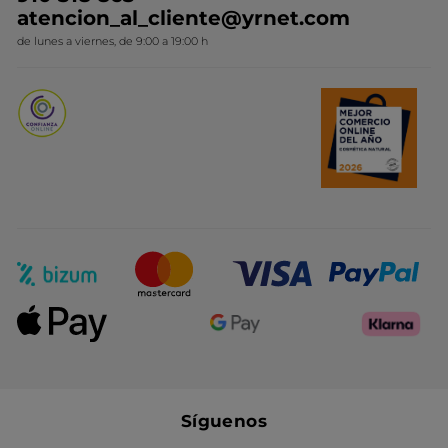
Colección Monoi
atencion_al_cliente@yrnet.com
Novedades del mes
de lunes a viernes, de 9:00 a 19:00 h
Promociones del mes
Síguenos