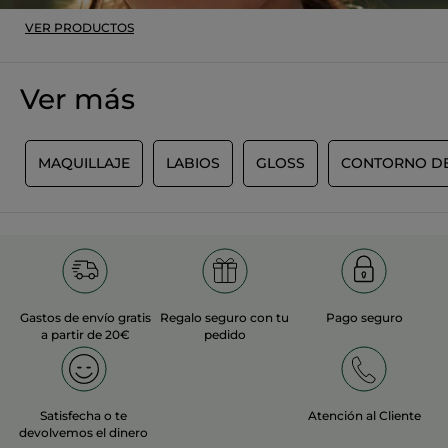
Inicialmente publicado en yves-rocher.fr
VER PRODUCTOS
MÁS
Ver más
S
MAQUILLAJE
LABIOS
GLOSS
CONTORNO DE
Gastos de envío gratis
Regalo seguro con tu
Pago seguro
a partir de 20€
pedido
Satisfecha o te
Atención al Cliente
devolvemos el dinero