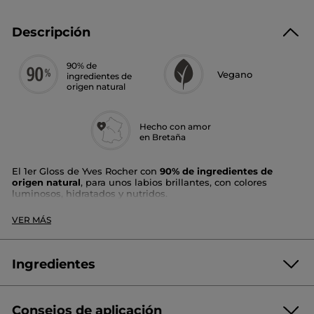
Descripción
90% de
Vegano
ingredientes de
origen natural
Hecho con amor
en Bretaña
El 1er Gloss de Yves Rocher con
90% de ingredientes de
origen natural
, para unos labios brillantes, con colores
luminosos, hidratados y nutridos.
Su+:
VER MÁS
Enriquecido con
aceite de Camelia
, su fórmula hidrata y
nutre los labios.
Ingredientes
En un solo gesto, su textura ligera, ultradeslizante te aporta
color y brillo. A la vez que deja los
labios confortables
y
suaves durante horas.
Consejos de aplicación