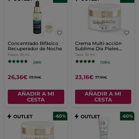
Concentrado Bifásico
Crema Multi-acción
Recuperador de Noche
Sublime Día Pieles
Normales
Frasco
30 ml
Tarro
50 ml
(589)
(1284)
26,36€
23,16€
65,90€
57,90€
AÑADIR A MI
AÑADIR A MI
CESTA
CESTA
-60%
-60%