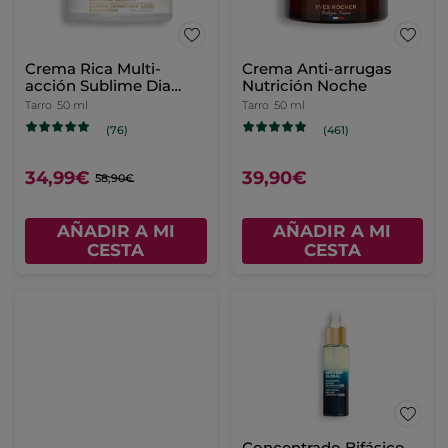
Crema Rica Multi-
Crema Anti-arrugas
acción Sublime Dia
Nutrición Noche
Pieles Secas
Tarro
50 ml
Tarro
50 ml
(76)
(461)
34,99€
39,90€
58,90€
AÑADIR A MI
AÑADIR A MI
CESTA
CESTA
Concentrado Bifásico