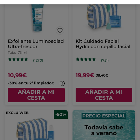
Exfoliante Luminosdiad
Kit Cuidado Facial
Ultra-frescor
Hydra con cepillo facial
Tubo
75 ml
(1270)
(751)
10,99€
19,99€
38,40€
-30% en tu 2º limpiador:
AÑADIR A MI
AÑADIR A MI
CESTA
CESTA
-50%