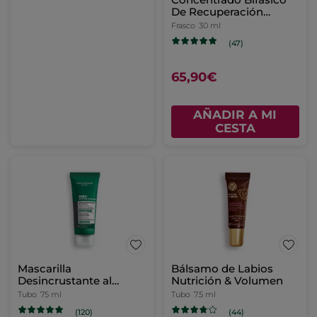
De Recuperación
Nocturna
Frasco
30 ml
(47)
65,90€
AÑADIR A MI
CESTA
Mascarilla
Bálsamo de Labios
Desincrustante al
Nutrición & Volumen
Carbón 75 ml
Tubo
75 ml
Tubo
7.5 ml
(120)
(44)