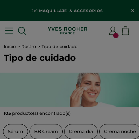
2x1
MAQUILLAJE & ACCESORIOS​
Inicio
Rostro
Tipo de cuidado
Tipo de cuidado
105
producto(s) encontrado(s)
Sérum
BB Cream
Crema día
Crema noche