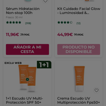
Sérum Hidratación
Kit Cuidado Facial Glow
Non-stop 100h
- Luminosidad &
Protección Solar
Frasco
30 ml
(918)
(12)
11,96€
44,99€
29,90€
90,80€
AÑADIR A MI
PRODUCTO NO
CESTA
DISPONIBLE
1+1 Escudo UV Multi-
Crema Escudo UV
Protección SPF 50+
Multiprotección Fps50+