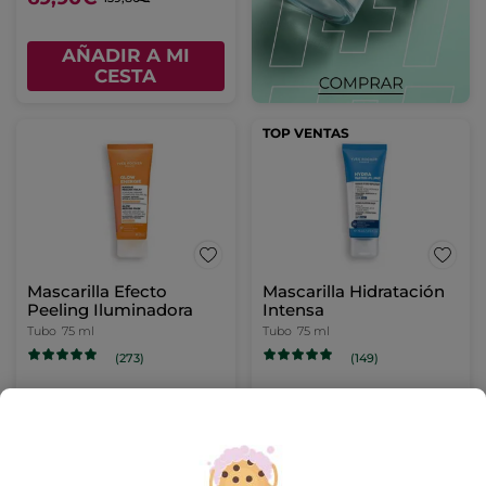
AÑADIR A MI
CESTA
TOP VENTAS
Mascarilla Efecto
Mascarilla Hidratación
Peeling Iluminadora
Intensa
Tubo
75 ml
Tubo
75 ml
(273)
(149)
27,90€
19,90€
AÑADIR A MI
AÑADIR A MI