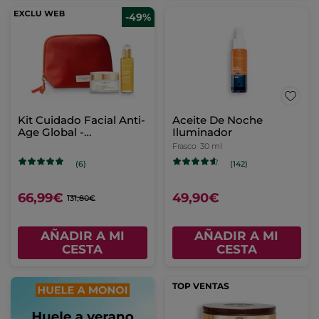
-49%
Kit Cuidado Facial Anti-
Aceite De Noche
Age Global -
Iluminador
Luminosidad & Firmeza
Frasco
30 ml
(6)
(142)
66,99€
49,90€
131,80€
AÑADIR A MI
AÑADIR A MI
CESTA
CESTA
TOP VENTAS