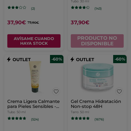
Tubo
30 ml
(2)
(143)
37,90€
37,90€
75,80€
PRODUCTO NO
AVÍSAME CUANDO
HAYA STOCK
DISPONIBLE
-60%
-60%
Crema Ligera Calmante
Gel Crema Hidratación
para Pieles Sensibles -
Non-stop 48H
50ml
Tubo
50 ml
Tarro
50 ml
(524)
(1676)