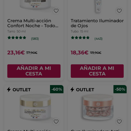
Crema Multi-acción
Tratamiento Iluminador
Confort Noche - Todo
de Ojos
tipo de pieles
Tarro
50 ml
Tubo
15 ml
(583)
(443)
23,16€
18,36€
57,90€
45,90€
AÑADIR A MI
AÑADIR A MI
CESTA
CESTA
-60%
-50%