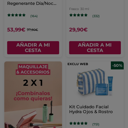
Regenerante Día/Noche
Anti-edad Riche Creme
Frasco
30 ml
(164)
(332)
53,99€
29,90€
97,80€
AÑADIR A MI
AÑADIR A MI
CESTA
CESTA
-50%
Kit Cuidado Facial
Hydra Ojos & Rostro
(751)