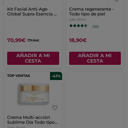
Kit Facial Anti-Age
Crema regenerante -
Global Supra Esencia &
Todo tipo de piel
Tratramiento Supremo
Lata
50 ml
Regenerante Día/Noche
(121)
70,99€
18,90€
129,80€
AÑADIR A MI
AÑADIR A MI
CESTA
CESTA
TOP VENTAS
-41%
Crema Multi-acción
Sublime Dia Todo tipo
de Pieles
Tarro
50 ml