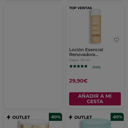
TOP VENTAS
Loción Esencial
Renovadora
Luminosidad
Frasco
122 ml
(940)
29,90€
AÑADIR A MI
CESTA
-60%
-60%