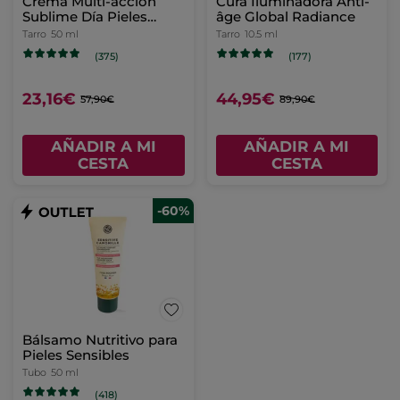
Crema Multi-acción
Cura Iluminadora Anti-
Sublime Día Pieles
âge Global Radiance
Secas
Tarro
50 ml
Tarro
10.5 ml
(375)
(177)
23,16€
44,95€
57,90€
89,90€
AÑADIR A MI
AÑADIR A MI
CESTA
CESTA
-60%
Bálsamo Nutritivo para
Pieles Sensibles
Tubo
50 ml
(418)