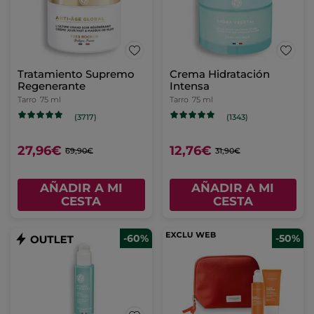
Tratamiento Supremo
Crema Hidratación
Regenerante
Intensa
Tarro
75 ml
Tarro
75 ml
(3717)
(1343)
27,96€
12,76€
69,90€
31,90€
AÑADIR A MI
AÑADIR A MI
CESTA
CESTA
-60%
-50%