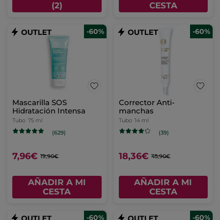
(2)
CESTA
-60%
-60%
Mascarilla SOS
Corrector Anti-
Hidratación Intensa
manchas
Tubo
75 ml
Tubo
14 ml
(629)
(39)
7,96€
18,36€
19,90€
45,90€
AÑADIR A MI
AÑADIR A MI
CESTA
CESTA
-60%
-60%