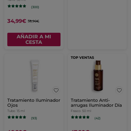
(300)
34,99€
58,90€
AÑADIR A MI
CESTA
TOP VENTAS
Tratamiento Iluminador
Tratamiento Anti-
Ojos
arrugas Iluminador Día
Tubo
15 ml
Frasco
50 ml
(93)
(42)