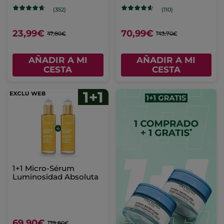
(352)
(110)
23,99€
70,99€
47,80€
143,70€
AÑADIR A MI
AÑADIR A MI
CESTA
CESTA
1+1 Micro-Sérum
Luminosidad Absoluta
69,90€
139,80€