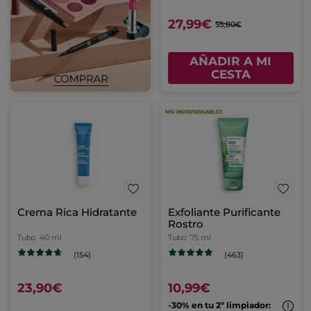
27,99€
55,80€
AÑADIR A MI
CESTA
Crema Rica Hidratante
Exfoliante Purificante
Rostro
Tubo
40 ml
Tubo
75 ml
(154)
(463)
23,90€
10,99€
-30% en tu 2º limpiador: