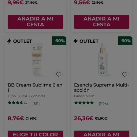
9,96€
9,56€
24,90€
23,90€
AÑADIR A MI
AÑADIR A MI
CESTA
CESTA
-60%
-60%
BB Cream Sublime 6 en
Esencia Suprema Multi-
1
acción
Tubo
50 ml
- 2 colores
Frasco
50 ml
(551)
(1194)
8,76€
26,36€
21,90€
65,90€
ELIGE TU COLOR
AÑADIR A MI