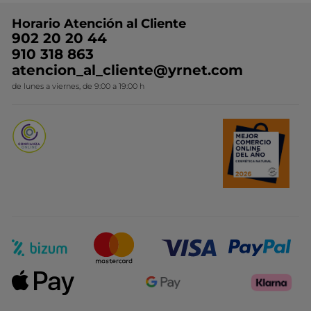
Preguntas y respuestas
Colección de Navidad
Trabaja con nosotros
Horario Atención al Cliente
Contacto
Ideas de Regalo
902 20 20 44
Conviértete en Franquiciada
910 318 863
Colección Monoi
atencion_al_cliente@yrnet.com
Novedades del mes
de lunes a viernes, de 9:00 a 19:00 h
Promociones del mes