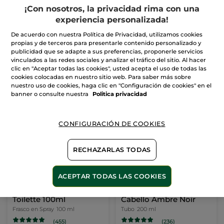
Gel de ducha Bois de
Eau de Toilette Ambre
¡Con nosotros, la privacidad rima con una
Sauge
Noir - 100 ml
experiencia personalizada!
Tubo
200 ml
Frasco
100 ml
(199)
(534)
De acuerdo con nuestra Política de Privacidad, utilizamos cookies
propias y de terceros para presentarle contenido personalizado y
publicidad que se adapte a sus preferencias, proponerle servicios
15,90€
59,90€
vinculados a las redes sociales y analizar el tráfico del sitio. Al hacer
clic en "Aceptar todas las cookies", usted acepta el uso de todas las
cookies colocadas en nuestro sitio web. Para saber más sobre
AÑADIR A MI
AÑADIR A MI
nuestro uso de cookies, haga clic en "Configuración de cookies" en el
CESTA
CESTA
banner o consulte nuestra
Politica privacidad
CONFIGURACIÓN DE COOKIES
RECHAZARLAS TODAS
ACEPTAR TODAS LAS COOKIES
Granit Bleu - Eau de
Gel de Ducha Cuerpo y
Toilette 100ml
Cabello Ambre Noir
Frasco en Spray
100 ml
Tubo
200 ml
(455)
(236)