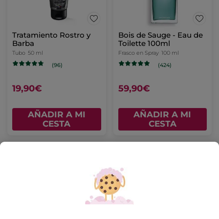
Tratamiento Rostro y
Bois de Sauge - Eau de
Barba
Toilette 100ml
Tubo
50 ml
Frasco en Spray
100 ml
(96)
(424)
19,90€
59,90€
AÑADIR A MI
AÑADIR A MI
CESTA
CESTA