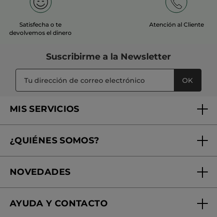
Satisfecha o te
Atención al Cliente
devolvemos el dinero
Suscribirme a
la Newsletter
OK
MIS SERVICIOS
Seguimiento de mi pedido
¿QUIÉNES SOMOS?
Tratamientos de Belleza
Fundación Yves Rocher
Encuentra tu Centro de Belleza
NOVEDADES
¿Quiénes somos?
Mi club Yves Rocher
Regalo por compra
Expertos en Cosmética Dermo-botánica
Condiciones promocionales
AYUDA Y CONTACTO
Rebajas
Nuestros compromisos