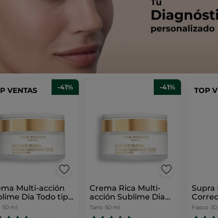
-41%
-41%
P VENTAS
TOP 
ma Multi-acción
Crema Rica Multi-
Supra 
lime Dia Todo tipo
acción Sublime Dia
Correc
Pieles
Pieles Secas
50 ml
Tarro
50 ml
Frasco
30