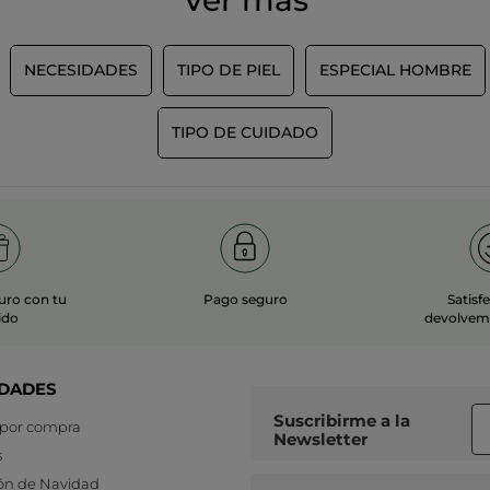
Ver más
NECESIDADES
TIPO DE PIEL
ESPECIAL HOMBRE
TIPO DE CUIDADO
uro con tu
Pago seguro
Satisf
ido
devolvemo
DADES
Suscribirme a
la
 por compra
Newsletter
s
ón de Navidad