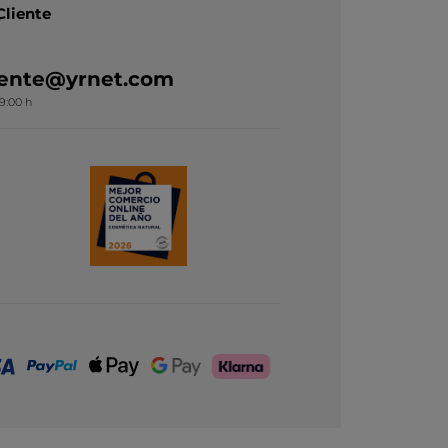
Cliente
liente@yrnet.com
19:00 h