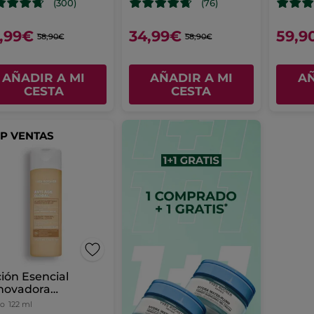
(300)
(76)
,99€
34,99€
59,9
58,90€
58,90€
AÑADIR A MI
AÑADIR A MI
AÑ
CESTA
CESTA
P VENTAS
ión Esencial
novadora
minosidad
co
122 ml