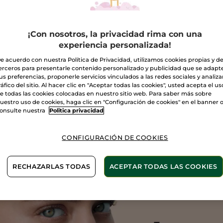
¡Con nosotros, la privacidad rima con una
experiencia personalizada!
e acuerdo con nuestra Política de Privacidad, utilizamos cookies propias y d
erceros para presentarle contenido personalizado y publicidad que se adapt
atamiento
Micro-Sérum
Trata
us preferencias, proponerle servicios vinculados a las redes sociales y analizar
generante
Luminosidad
Ilumin
ráfico del sitio. Al hacer clic en "Aceptar todas las cookies", usted acepta el us
premo Crema
Absoluta
75 ml
Frasco
30 ml
Tubo
15 
e todas las cookies colocadas en nuestro sitio web. Para saber más sobre
a/Noche &
uestro uso de cookies, haga clic en "Configuración de cookies" en el banner 
(904)
(728)
carilla De Noche
onsulte nuestra
Politica privacidad
,90€
69,90€
46,9
CONFIGURACIÓN DE COOKIES
AÑADIR A MI
AÑADIR A MI
AÑ
RECHAZARLAS TODAS
ACEPTAR TODAS LAS COOKIES
CESTA
CESTA