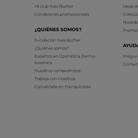
Mi club Yves Rocher
Ideas d
Condiciones promocionales
Colecci
Noveda
¿QUIÉNES SOMOS?
Promoc
Fundación Yves Rocher
AYUD
¿Quiénes somos?
Expertos en Cosmética Dermo-
Pregunt
botánica
Contac
Nuestros compromisos
Trabaja con nosotros
Conviértete en Franquiciada