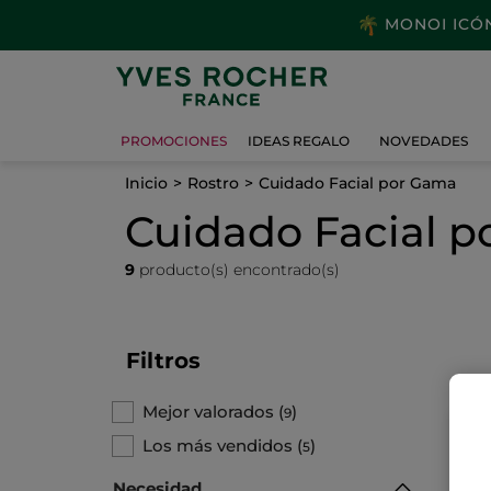
MONOI ICÓNI
PROMOCIONES
IDEAS REGALO
NOVEDADES
Inicio
Rostro
Cuidado Facial por Gama
Cuidado Facial 
9
producto(s) encontrado(s)
Filtros
Mejor valorados
(
)
9
TO
Los más vendidos
(
)
5
Necesidad