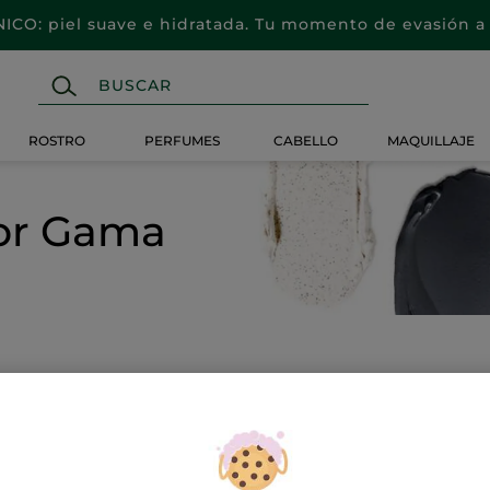
CO: piel suave e hidratada. Tu momento de evasión a 
ROSTRO
PERFUMES
CABELLO
MAQUILLAJE
por Gama
P VENTAS