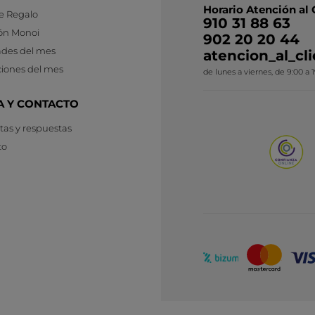
Horario Atención al 
e Regalo
910 31 88 63
ón Monoi
902 20 20 44
des del mes
atencion_al_c
iones del mes
de lunes a viernes, de 9:00 a 
A Y CONTACTO
as y respuestas
to