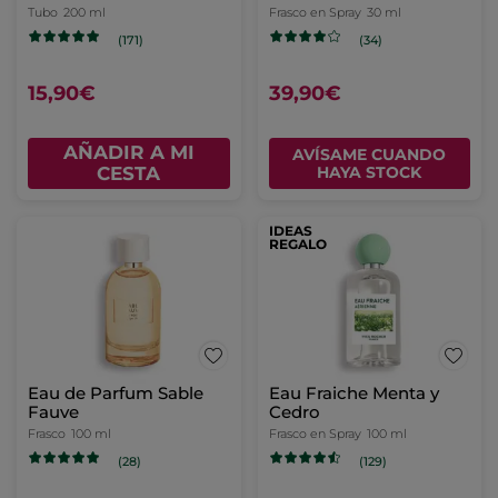
Tubo
200 ml
Frasco en Spray
30 ml
(171)
(34)
15,90€
39,90€
AÑADIR A MI
AVÍSAME CUANDO
CESTA
HAYA STOCK
IDEAS
REGALO
Eau de Parfum Sable
Eau Fraiche Menta y
Fauve
Cedro
Frasco
100 ml
Frasco en Spray
100 ml
(28)
(129)