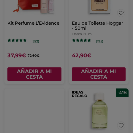
Kit Perfume L’Évidence
Eau de Toilette Hoggar
- 50ml
Frasco
50 ml
(522)
(195)
37,99€
42,90€
72,80€
AÑADIR A MI
AÑADIR A MI
CESTA
CESTA
IDEAS
-41%
REGALO