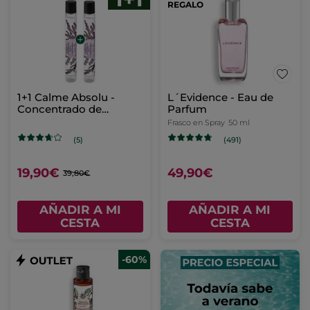
REGALO
1+1 Calme Absolu -
L´Evidence - Eau de
Concentrado de
Parfum
Perfume Roll-on
Frasco en Spray
50 ml
(5)
(491)
19,90€
49,90€
39,80€
AÑADIR A MI
AÑADIR A MI
CESTA
CESTA
-60%