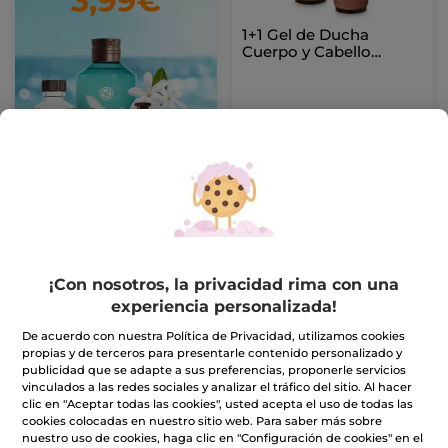
1+1 Gel de Ducha
Cuerpo y Cabello
Hoggar 200 ml
15,90€
31,80€
AÑADIR A MI
CESTA
NUEVO
-45%
NUEVO
-45%
¡Con nosotros, la privacidad rima con una
experiencia personalizada!
De acuerdo con nuestra Política de Privacidad, utilizamos cookies
propias y de terceros para presentarle contenido personalizado y
publicidad que se adapte a sus preferencias, proponerle servicios
vinculados a las redes sociales y analizar el tráfico del sitio. Al hacer
clic en "Aceptar todas las cookies", usted acepta el uso de todas las
Kit Eau de Parfum 30ml
Kit Eau de Parfum 30ml
cookies colocadas en nuestro sitio web. Para saber más sobre
- Bouquet Ambré & Sel
- Cuir De Nuit & Sur La
nuestro uso de cookies, haga clic en "Configuración de cookies" en el