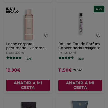
IDEAS
-42%
REGALO
Leche corporal
Roll-on Eau de Parfum
perfumada - Comme
Concentrado Relajante
une Evidence
Frasco
200 ml
Roll-on
10 ml
(508)
(195)
19,90€
11,50€
19,90€
AÑADIR A MI
AÑADIR A MI
CESTA
CESTA