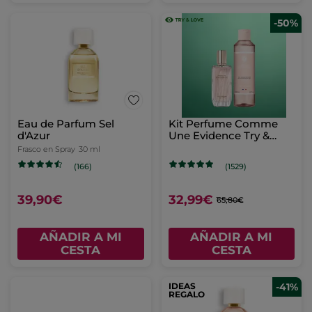
-50%
Eau de Parfum Sel
Kit Perfume Comme
d'Azur
Une Evidence Try &
Love
Frasco en Spray
30 ml
(166)
(1529)
39,90€
32,99€
65,80€
AÑADIR A MI
AÑADIR A MI
CESTA
CESTA
IDEAS
-41%
REGALO