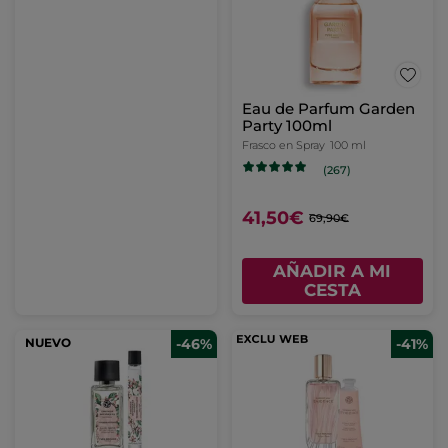
Eau de Parfum Garden
Party 100ml
Frasco en Spray
100 ml
(267)
41,50€
69,90€
AÑADIR A MI
CESTA
NUEVO
-46%
-41%