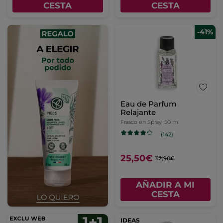
CESTA
CESTA
-41%
Eau de Parfum
Relajante
Frasco en Spray
50 ml
(142)
25,50€
42,90€
AÑADIR A MI
CESTA
IDEAS