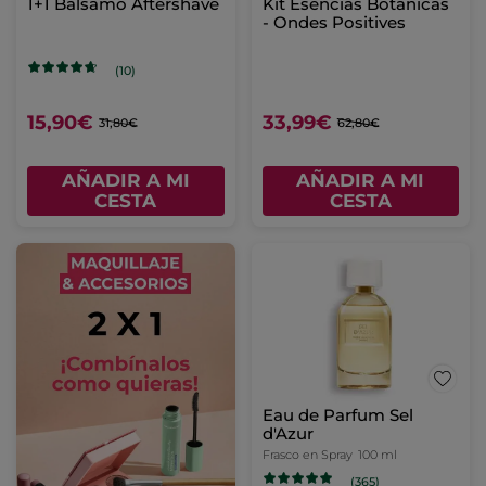
1+1 Bálsamo Aftershave
Kit Esencias Botánicas
- Ondes Positives
(10)
15,90€
33,99€
31,80€
62,80€
AÑADIR A MI
AÑADIR A MI
CESTA
CESTA
Eau de Parfum Sel
d'Azur
Frasco en Spray
100 ml
(365)