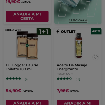
19,90€
39,80€
AÑADIR A MI
CESTA
-60%
1+1 Hoggar Eau de
Aceite De Masaje
Toilette 100 ml
Energizante
Frasco
100 ml
(1)
(14)
54,90€
7,96€
109,80€
19,90€
AÑADIR A MI
AÑADIR A MI