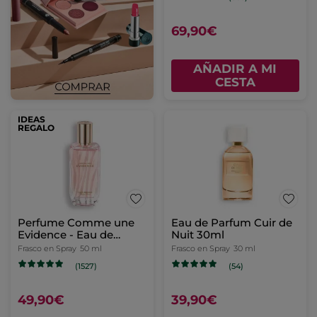
69,90€
AÑADIR A MI
CESTA
IDEAS
REGALO
Perfume Comme une
Eau de Parfum Cuir de
Evidence - Eau de
Nuit 30ml
Parfum
Frasco en Spray
50 ml
Frasco en Spray
30 ml
(1527)
(54)
49,90€
39,90€