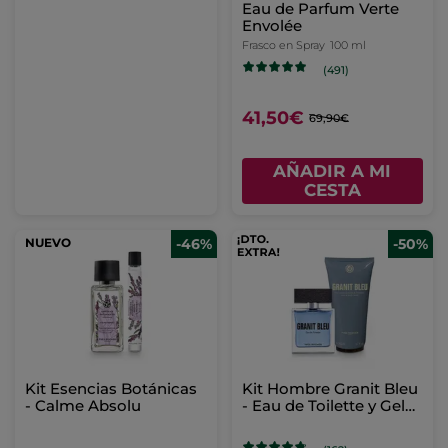
Eau de Parfum Verte
Envolée
Frasco en Spray
100 ml
(491)
41,50€
69,90€
AÑADIR A MI
CESTA
NUEVO
-46%
-50%
Kit Esencias Botánicas
Kit Hombre Granit Bleu
- Calme Absolu
- Eau de Toilette y Gel
de ducha