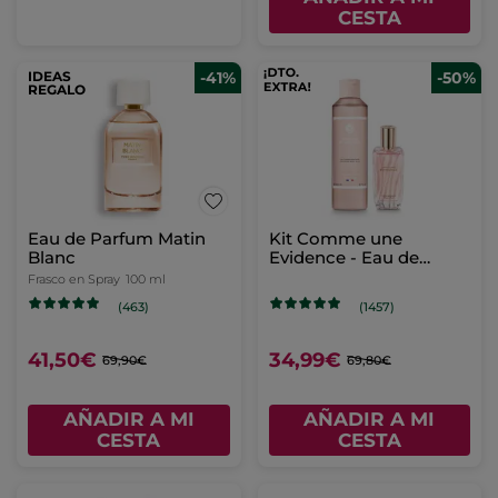
CESTA
IDEAS
-41%
-50%
REGALO
Eau de Parfum Matin
Kit Comme une
Blanc
Evidence - Eau de
Parfum & Leche
Frasco en Spray
100 ml
corporal perfumada
(463)
(1457)
41,50€
34,99€
69,90€
69,80€
AÑADIR A MI
AÑADIR A MI
CESTA
CESTA