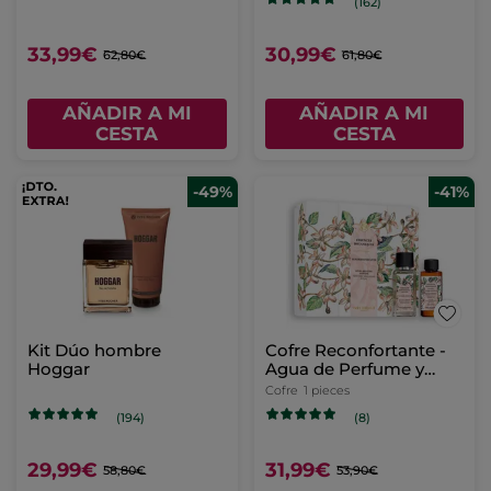
(162)
33,99€
30,99€
62,80€
61,80€
AÑADIR A MI
AÑADIR A MI
CESTA
CESTA
-49%
-41%
Kit Dúo hombre
Cofre Reconfortante -
Hoggar
Agua de Perfume y
Aceite de Masaje -
Cofre
1 pieces
Essences Botaniques
(194)
(8)
29,99€
31,99€
58,80€
53,90€