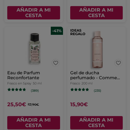
AÑADIR A MI
AÑADIR A MI
CESTA
CESTA
-41%
IDEAS
REGALO
Eau de Parfum
Gel de ducha
Reconfortante
perfumado - Comme
une Evidence
Frasco en Spray
50 ml
Frasco
200 ml
(389)
(235)
25,50€
15,90€
42,90€
AÑADIR A MI
AÑADIR A MI
CESTA
CESTA