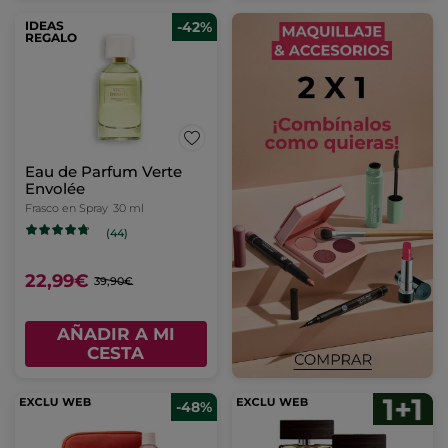
IDEAS
-42%
REGALO
Eau de Parfum Verte
Envolée
Frasco en Spray
30 ml
(44)
22,99€
39,90€
AÑADIR A MI
CESTA
-48%