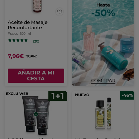
Aceite de Masaje
Reconfortante
Frasco
100 ml
(20)
7,96€
19,90€
AÑADIR A MI
CESTA
NUEVO
-46%