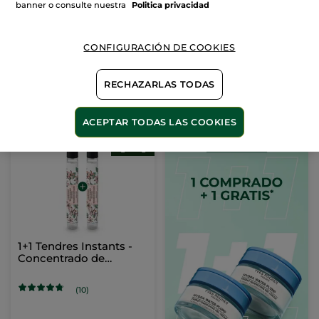
d’Azur
Lande
banner o consulte nuestra
Politica privacidad
CONFIGURACIÓN DE COOKIES
43,99€
43,99€
79,80€
79,80€
RECHAZARLAS TODAS
AÑADIR A MI
AÑADIR A MI
CESTA
CESTA
ACEPTAR TODAS LAS COOKIES
1+1 Tendres Instants -
Concentrado de
Perfume Roll-on
(10)