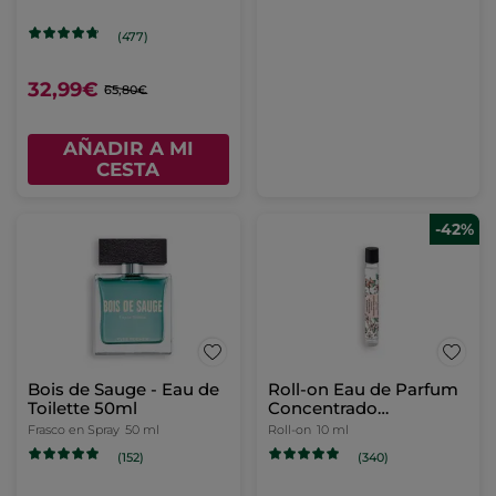
perfumado
(477)
32,99€
65,80€
AÑADIR A MI
CESTA
-42%
Bois de Sauge - Eau de
Roll-on Eau de Parfum
Toilette 50ml
Concentrado
Reconfortante
Frasco en Spray
50 ml
Roll-on
10 ml
(152)
(340)