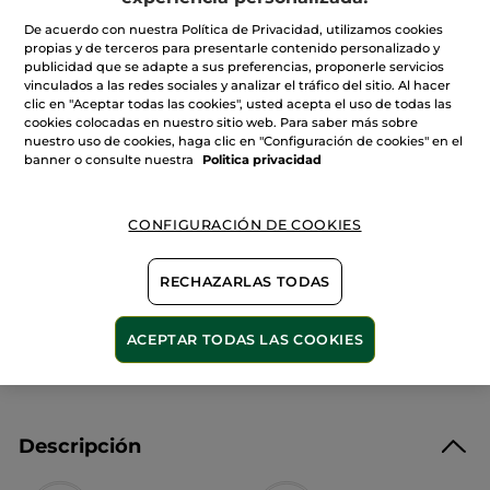
11,50€
19,90€
-42%
5
estrellas.
De acuerdo con nuestra Política de Privacidad, utilizamos cookies
Leer
propias y de terceros para presentarle contenido personalizado y
Cantidad
reseñas
publicidad que se adapte a sus preferencias, proponerle servicios
de
vinculados a las redes sociales y analizar el tráfico del sitio. Al hacer
Roll-
on
clic en "Aceptar todas las cookies", usted acepta el uso de todas las
Eau
cookies colocadas en nuestro sitio web. Para saber más sobre
AÑADIR A MI CESTA
de
nuestro uso de cookies, haga clic en "Configuración de cookies" en el
Parfum
Concentrado
banner o consulte nuestra
Politica privacidad
Relajante
Entrega entre 5 a 8 días hábiles
CONFIGURACIÓN DE COOKIES
Pago Seguro
Satisfecho o te devolvemos el dinero
RECHAZARLAS TODAS
Las promociones o ventajas Yves Rocher son
calculadas en comparación con los Precios tarifa
ACEPTAR TODAS LAS COOKIES
recomendados (P.T.R.)
VER P.T.R 2026
Descripción