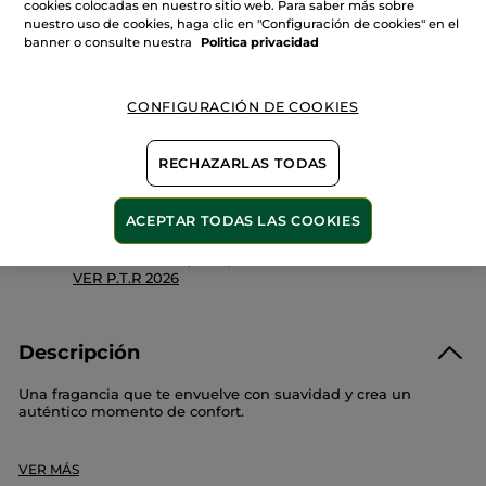
cookies colocadas en nuestro sitio web. Para saber más sobre
Tendres
Instants
nuestro uso de cookies, haga clic en "Configuración de cookies" en el
AÑADIR A MI CESTA
banner o consulte nuestra
Politica privacidad
CONFIGURACIÓN DE COOKIES
Entrega entre 5 a 8 días hábiles
Pago Seguro
RECHAZARLAS TODAS
Satisfecho o te devolvemos el dinero
ACEPTAR TODAS LAS COOKIES
Las promociones o ventajas Yves Rocher son
calculadas en comparación con los Precios tarifa
recomendados (P.T.R.)
VER P.T.R 2026
Descripción
Una fragancia que te envuelve con suavidad y crea un
auténtico momento de confort.
Este set se compone de :
VER MÁS
- Eau de Parfum Tendres Instants (30 ml) :