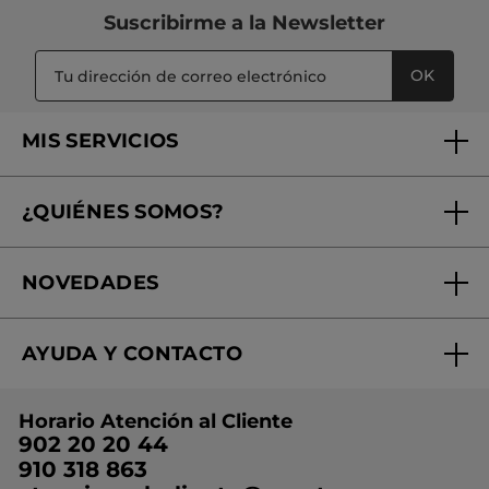
Suscribirme a
la Newsletter
OK
MIS SERVICIOS
Seguimiento de mi pedido
¿QUIÉNES SOMOS?
Tratamientos de Belleza
Fundación Yves Rocher
Encuentra tu Centro de Belleza
NOVEDADES
¿Quiénes somos?
Mi club Yves Rocher
Regalo por compra
Expertos en Cosmética Dermo-botánica
Condiciones promocionales
AYUDA Y CONTACTO
Rebajas
Nuestros compromisos
Preguntas y respuestas
Colección de Navidad
Trabaja con nosotros
Horario Atención al Cliente
Contacto
Ideas de Regalo
902 20 20 44
Conviértete en Franquiciada
910 318 863
Colección Monoi