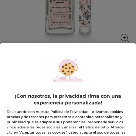
Kit Esencias Botánicas - Tendres
Instants
Un soplo floral para calmar tus sentidos
¡Con nosotros, la privacidad rima con una
★★★★★
★★★★★
INCLUIR UNA RESEÑA
experiencia personalizada!
No
hay
33,99€
De acuerdo con nuestra Política de Privacidad, utilizamos cookies
62,80€
-46%
valoraciones
propias y de terceros para presentarle contenido personalizado y
de
publicidad que se adapte a sus preferencias, proponerle servicios
Kit
Cantidad
Esencias
vinculados a las redes sociales y analizar el tráfico del sitio. Al hacer
Botánicas
clic en "Aceptar todas las cookies", usted acepta el uso de todas las
-