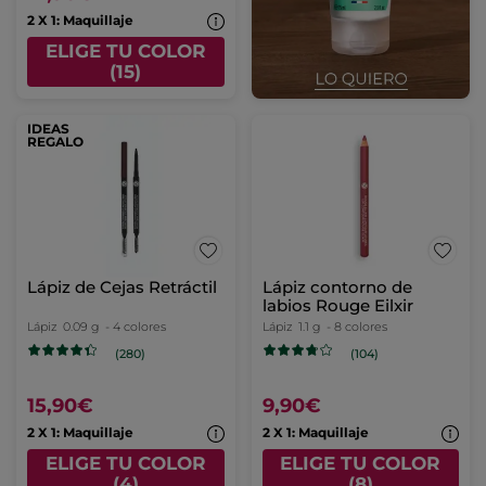
2 X 1: Maquillaje
ELIGE TU COLOR
(15)
IDEAS
REGALO
Lápiz de Cejas Retráctil
Lápiz contorno de
labios Rouge Eilxir
Lápiz
0.09 g
- 4 colores
Lápiz
1.1 g
- 8 colores
(280)
(104)
15,90€
9,90€
2 X 1: Maquillaje
2 X 1: Maquillaje
ELIGE TU COLOR
ELIGE TU COLOR
(4)
(8)