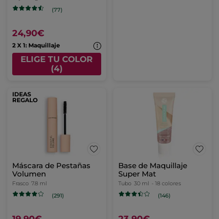
(77)
24,90€
2 X 1: Maquillaje
ELIGE TU COLOR
(4)
IDEAS
REGALO
Máscara de Pestañas
Base de Maquillaje
Volumen
Super Mat
Frasco
7.8 ml
Tubo
30 ml
- 18 colores
(291)
(146)