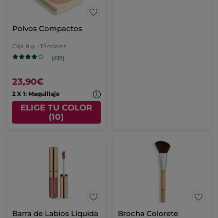
Polvos Compactos
Caja
8 g
- 10 colores
(237)
23,90€
2 X 1: Maquillaje
ELIGE TU COLOR
(10)
Barra de Labios Líquida
Brocha Colorete