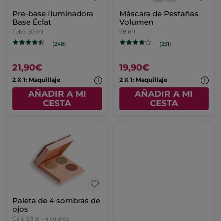
Pre-base Iluminadora
Máscara de Pestañas
Base Éclat
Volumen
Tubo
30 ml
7.8 ml
(248)
(231)
21,90€
19,90€
2 X 1: Maquillaje
2 X 1: Maquillaje
AÑADIR A MI
AÑADIR A MI
CESTA
CESTA
Paleta de 4 sombras de
ojos
Caja
5.9 g
- 4 colores