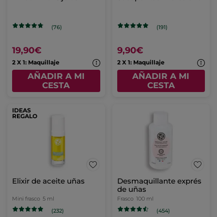
(76)
(191)
19,90€
9,90€
2 X 1: Maquillaje
2 X 1: Maquillaje
AÑADIR A MI
AÑADIR A MI
CESTA
CESTA
IDEAS
REGALO
Elixir de aceite uñas
Desmaquillante exprés
de uñas
Mini frasco
5 ml
Frasco
100 ml
(232)
(454)