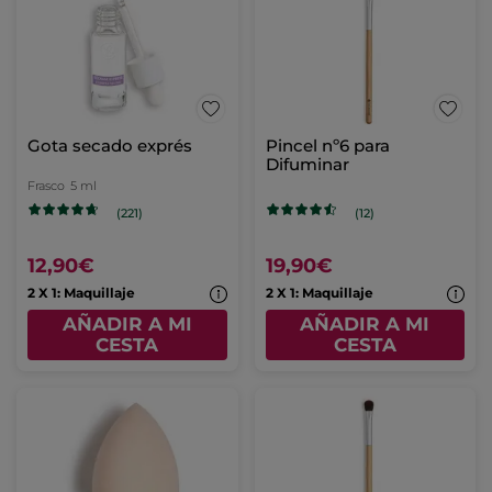
Gota secado exprés
Pincel nº6 para
Difuminar
Frasco
5 ml
(221)
(12)
12,90€
19,90€
2 X 1: Maquillaje
2 X 1: Maquillaje
AÑADIR A MI
AÑADIR A MI
CESTA
CESTA