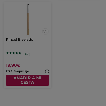
Pincel Biselado
(49)
19,90€
2 X 1: Maquillaje
AÑADIR A MI
CESTA