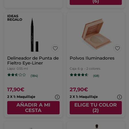
(6)
IDEAS
REGALO
Delineador de Punta de
Polvos Iluminadores
Fieltro Eye-Liner
Lápiz
0.55 ml
Caja
6 g
- 2 colores
(184)
(68)
17,90€
27,90€
2 X 1: Maquillaje
2 X 1: Maquillaje
AÑADIR A MI
ELIGE TU COLOR
CESTA
(2)