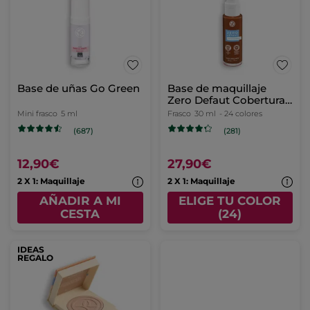
Base de uñas Go Green
Base de maquillaje
Zero Defaut Cobertura
Impecable, Larga
Mini frasco
5 ml
Frasco
30 ml
- 24 colores
Duración & Hidratación
(687)
(281)
24H
12,90€
27,90€
2 X 1: Maquillaje
2 X 1: Maquillaje
AÑADIR A MI
ELIGE TU COLOR
CESTA
(24)
IDEAS
REGALO