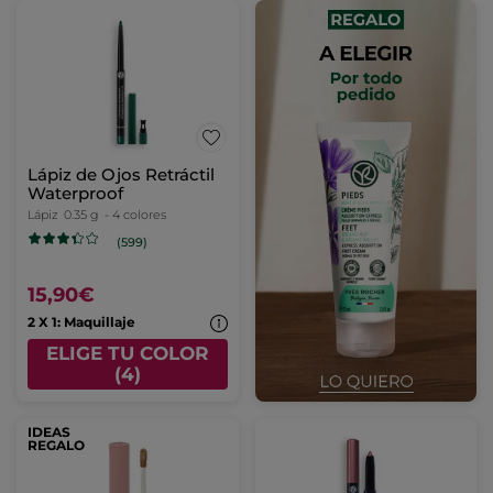
Lápiz de Ojos Retráctil
Waterproof
Lápiz
0.35 g
- 4 colores
(599)
15,90€
2 X 1: Maquillaje
ELIGE TU COLOR
(4)
IDEAS
REGALO