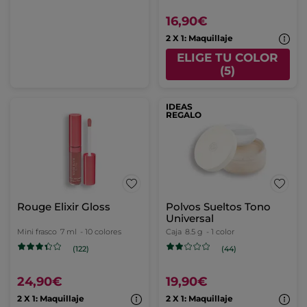
16,90€
2 X 1: Maquillaje
ELIGE TU COLOR
(5)
IDEAS
REGALO
Rouge Elixir Gloss
Polvos Sueltos Tono
Universal
Mini frasco
7 ml
- 10 colores
Caja
8.5 g
- 1 color
(122)
(44)
24,90€
19,90€
2 X 1: Maquillaje
2 X 1: Maquillaje