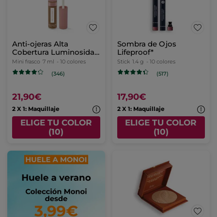
Anti-ojeras Alta
Sombra de Ojos
Cobertura Luminosidad
Lifeproof*
Brun 700
Mini frasco
7 ml
- 10 colores
Stick
1.4 g
- 10 colores
(346)
(517)
21,90€
17,90€
2 X 1: Maquillaje
2 X 1: Maquillaje
ELIGE TU COLOR
ELIGE TU COLOR
(10)
(10)