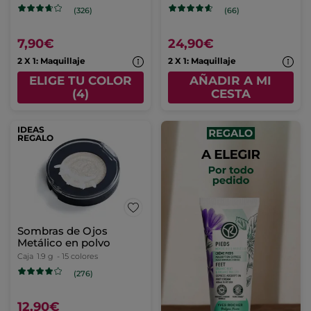
(326)
(66)
7,90€
24,90€
2 X 1: Maquillaje
2 X 1: Maquillaje
ELIGE TU COLOR
AÑADIR A MI
(4)
CESTA
IDEAS
REGALO
Sombras de Ojos
Metálico en polvo
Caja
1.9 g
- 15 colores
(276)
12,90€