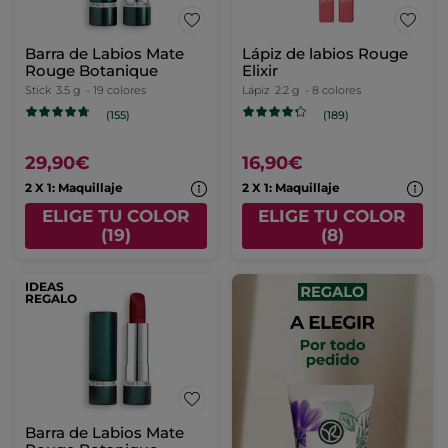
Barra de Labios Mate
Lápiz de labios Rouge
Rouge Botanique
Elixir
Stick
3.5 g
- 19 colores
Lápiz
2.2 g
- 8 colores
(155)
(189)
29,90€
16,90€
2 X 1: Maquillaje
2 X 1: Maquillaje
ELIGE TU COLOR
ELIGE TU COLOR
(19)
(8)
IDEAS
REGALO
Barra de Labios Mate