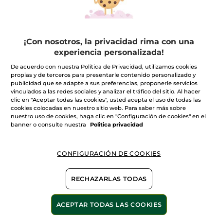
26,90€
26,90€
2 X 1: Maquillaje
2 X 1: Maquillaje
ELIGE TU COLOR
ELIGE TU COLOR
¡Con nosotros, la privacidad rima con una
(1)
(1)
experiencia personalizada!
De acuerdo con nuestra Política de Privacidad, utilizamos cookies
propias y de terceros para presentarle contenido personalizado y
publicidad que se adapte a sus preferencias, proponerle servicios
vinculados a las redes sociales y analizar el tráfico del sitio. Al hacer
clic en "Aceptar todas las cookies", usted acepta el uso de todas las
cookies colocadas en nuestro sitio web. Para saber más sobre
nuestro uso de cookies, haga clic en "Configuración de cookies" en el
banner o consulte nuestra
Politica privacidad
Colorete en polvo
compacto
CONFIGURACIÓN DE COOKIES
Caja
3.2 g
- 6 colores
(138)
RECHAZARLAS TODAS
15,90€
ACEPTAR TODAS LAS COOKIES
2 X 1: Maquillaje