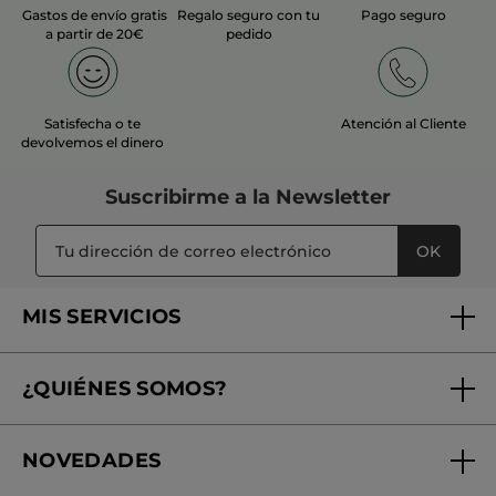
Gastos de envío gratis
Regalo seguro con tu
Pago seguro
a partir de 20€
pedido
Satisfecha o te
Atención al Cliente
devolvemos el dinero
Suscribirme a
la Newsletter
OK
MIS SERVICIOS
Seguimiento de mi pedido
¿QUIÉNES SOMOS?
Tratamientos de Belleza
Fundación Yves Rocher
Encuentra tu Centro de Belleza
NOVEDADES
¿Quiénes somos?
Mi club Yves Rocher