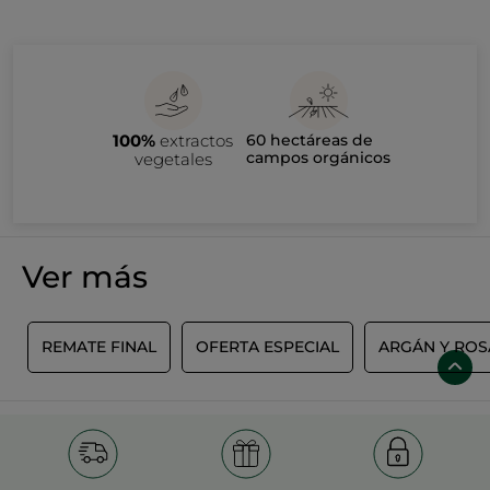
100%
extractos
60 hectáreas de
campos orgánicos
vegetales
Ver más
S
REMATE FINAL
OFERTA ESPECIAL
ARGÁN Y ROS