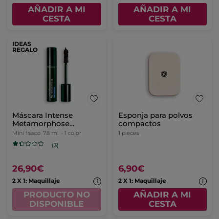
AÑADIR A MI
AÑADIR A MI
CESTA
CESTA
IDEAS
REGALO
Máscara Intense
Esponja para polvos
Metamorphose
compactos
Waterproof 01. Noir
Mini frasco
7.8 ml
- 1 color
1 pieces
(3)
26,90€
6,90€
2 X 1: Maquillaje
2 X 1: Maquillaje
PRODUCTO NO
AÑADIR A MI
DISPONIBLE
CESTA