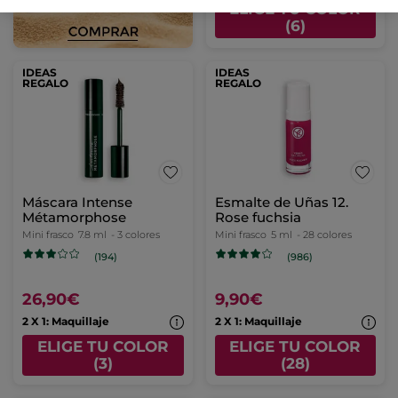
ELIGE TU COLOR
(6)
IDEAS
IDEAS
REGALO
REGALO
Máscara Intense
Esmalte de Uñas 12.
Métamorphose
Rose fuchsia
Mini frasco
7.8 ml
- 3 colores
Mini frasco
5 ml
- 28 colores
(194)
(986)
26,90€
9,90€
2 X 1: Maquillaje
2 X 1: Maquillaje
ELIGE TU COLOR
ELIGE TU COLOR
(3)
(28)