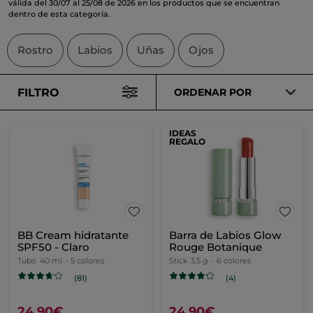
válida del 30/07 al 25/08 de 2026 en los productos que se encuentran
dentro de esta categoría.
Rostro
Labios
Uñas
Ojos
FILTRO
ORDENAR POR
IDEAS
REGALO
BB Cream hidratante
Barra de Labios Glow
SPF50 - Claro
Rouge Botanique
Tubo
40 ml
- 5 colores
Stick
3.5 g
- 6 colores
(81)
(4)
24,90€
24,90€