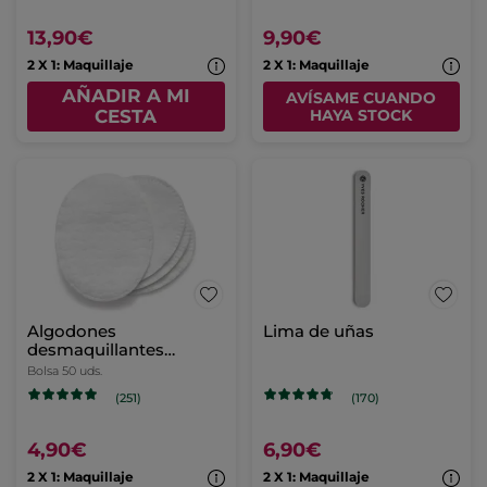
13,90€
9,90€
2 X 1: Maquillaje
2 X 1: Maquillaje
AÑADIR A MI
AVÍSAME CUANDO
CESTA
HAYA STOCK
Algodones
Lima de uñas
desmaquillantes
orgánicos
Bolsa 50 uds.
(251)
(170)
4,90€
6,90€
2 X 1: Maquillaje
2 X 1: Maquillaje