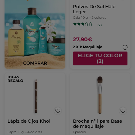
Polvos De Sol Hâle
Léger
Caja
10 g
- 2 colores
(7)
27,90€
2 X 1: Maquillaje
ELIGE TU COLOR
(2)
IDEAS
REGALO
Lápiz de Ojos Khol
Brocha nº 1 para Base
de maquillaje
Lápiz
1.1 g
- 4 colores
1 pieces