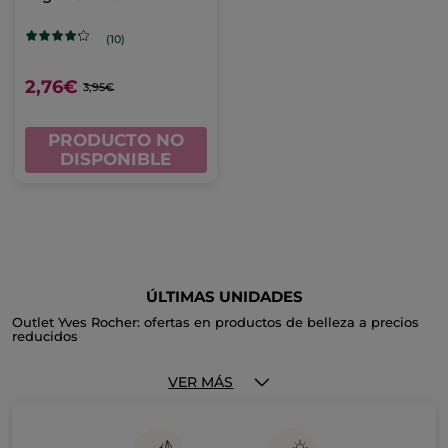
Rosa - 50 ml
(10)
2,76€
3,95€
PRODUCTO NO
DISPONIBLE
ÚLTIMAS UNIDADES
Outlet Yves Rocher: ofertas en productos de belleza a precios
reducidos
¿Buscas un
outlet de productos de belleza
con auténticas
buenas ofertas en cosmética? Has llegado al lugar adecuado.
VER MÁS
En el
outlet Yves Rocher
encontrarás una selección de tus
productos de belleza favoritos a precios reducidos.
Varias veces al año, te ofrecemos la oportunidad de comprar
perfumes, tratamientos faciales, productos de maquillaje y