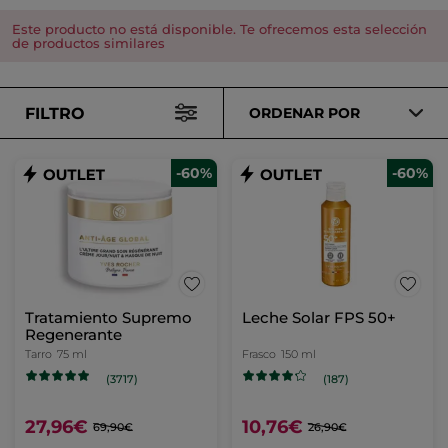
Este producto no está disponible. Te ofrecemos esta selección
de productos similares
FILTRO
ORDENAR POR
-60%
-60%
Tratamiento Supremo
Leche Solar FPS 50+
Regenerante
Tarro
75 ml
Frasco
150 ml
(3717)
(187)
27,96€
10,76€
69,90€
26,90€