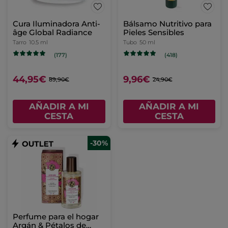
Cura Iluminadora Anti-
Bálsamo Nutritivo para
âge Global Radiance
Pieles Sensibles
Tarro
10.5 ml
Tubo
50 ml
(177)
(418)
44,95€
9,96€
89,90€
24,90€
AÑADIR A MI
AÑADIR A MI
CESTA
CESTA
-30%
Perfume para el hogar
Argán & Pétalos de