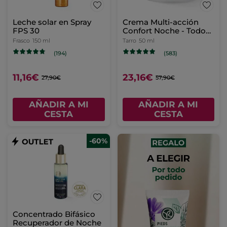
Leche solar en Spray
Crema Multi-acción
FPS 30
Confort Noche - Todo
tipo de pieles
Frasco
150 ml
Tarro
50 ml
(194)
(583)
11,16€
23,16€
27,90€
57,90€
AÑADIR A MI
AÑADIR A MI
CESTA
CESTA
-60%
Concentrado Bifásico
Recuperador de Noche