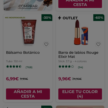
AÑADIR A MI
CESTA
-30%
-60%
Bálsamo Botánico
Barra de labios Rouge
Elixir Mat
Tubo
150 ml
Stick
3.7 g
- 4 colores
(768)
(94)
6,99€
9,96€
9,99€
24,90€
AÑADIR A MI
ELIGE TU COLOR
CESTA
(4)