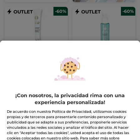
-60%
-60%
Corrector Anti-
Tratamiento
manchas
Embellecedor Antiedad
Aftersun
Tubo
14 ml
Frasco
30 ml
(39)
(259)
18,36€
9,96€
45,90€
24,90€
¡Con nosotros, la privacidad rima con una
experiencia personalizada!
AÑADIR A MI
AÑADIR A MI
De acuerdo con nuestra Política de Privacidad, utilizamos cookies
CESTA
CESTA
propias y de terceros para presentarle contenido personalizado y
publicidad que se adapte a sus preferencias, proponerle servicios
vinculados a las redes sociales y analizar el tráfico del sitio. Al hacer
-60%
clic en "Aceptar todas las cookies", usted acepta el uso de todas las
cookies colocadas en nuestro sitio web. Para saber más sobre