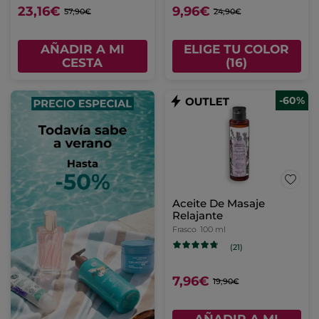
23,16€
9,96€
57,90€
24,90€
AÑADIR A MI
ELIGE TU COLOR
CESTA
(16)
-60%
Aceite De Masaje
Relajante
Frasco
100 ml
(21)
7,96€
19,90€