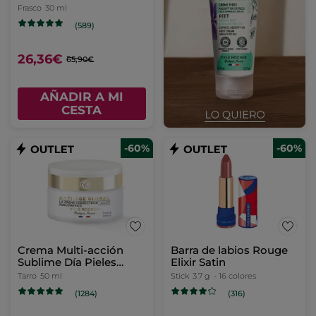
Frasco
30 ml
(589)
26,36€
65,90€
AÑADIR A MI
CESTA
-60%
-60%
Crema Multi-acción
Barra de labios Rouge
Sublime Día Pieles
Elixir Satin
Normales
Tarro
50 ml
Stick
3.7 g
- 16 colores
(1284)
(316)