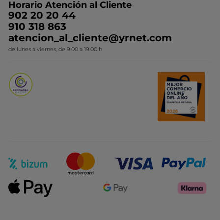
Horario Atención al Cliente
Contacto
Ideas de Regalo
902 20 20 44
Conviértete en Franquiciada
910 318 863
Colección Monoi
atencion_al_cliente@yrnet.com
Novedades del mes
de lunes a viernes, de 9:00 a 19:00 h
Promociones del mes