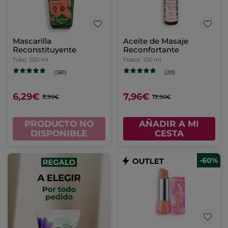
Mascarilla
Aceite de Masaje
Reconstituyente
Reconfortante
Tubo
200 ml
Frasco
100 ml
(381)
(20)
6,29€
7,96€
8,99€
19,90€
PRODUCTO NO
AÑADIR A MI
DISPONIBLE
CESTA
-60%