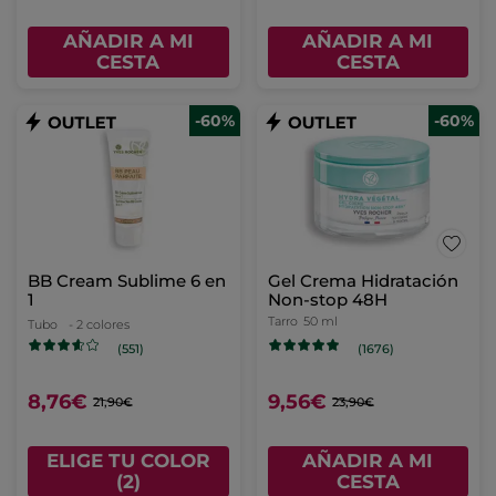
AÑADIR A MI
AÑADIR A MI
CESTA
CESTA
-60%
-60%
BB Cream Sublime 6 en
Gel Crema Hidratación
1
Non-stop 48H
Tarro
50 ml
Tubo
- 2 colores
(551)
(1676)
8,76€
9,56€
21,90€
23,90€
ELIGE TU COLOR
AÑADIR A MI
(2)
CESTA