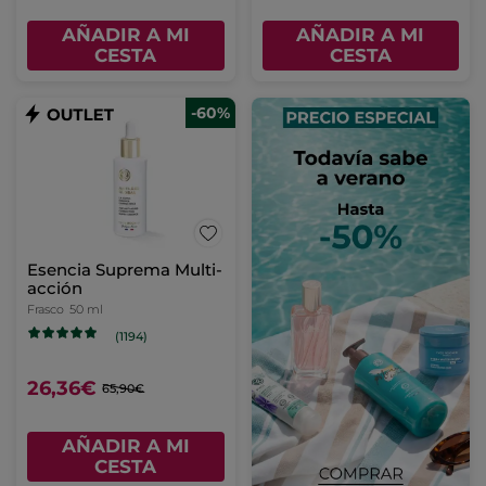
AÑADIR A MI
AÑADIR A MI
CESTA
CESTA
-60%
Esencia Suprema Multi-
acción
Frasco
50 ml
(1194)
26,36€
65,90€
AÑADIR A MI
CESTA