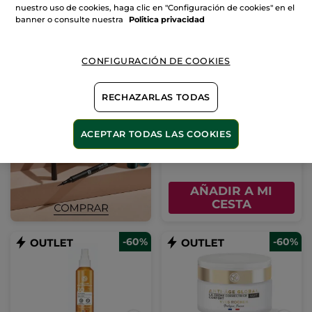
nuestro uso de cookies, haga clic en "Configuración de cookies" en el
banner o consulte nuestra
Politica privacidad
CONFIGURACIÓN DE COOKIES
Tratamiento Iluminador
de Ojos
RECHAZARLAS TODAS
Tubo
15 ml
(443)
ACEPTAR TODAS LAS COOKIES
18,36€
45,90€
AÑADIR A MI
CESTA
-60%
-60%