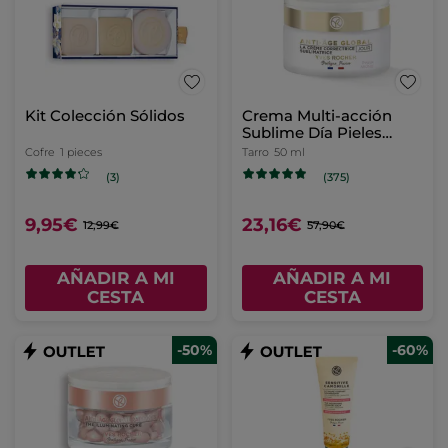
Kit Colección Sо́lidos
Crema Multi-acción
Sublime Día Pieles
Secas
Cofre
1 pieces
Tarro
50 ml
(3)
(375)
9,95€
23,16€
12,99€
57,90€
AÑADIR A MI
AÑADIR A MI
CESTA
CESTA
-50%
-60%