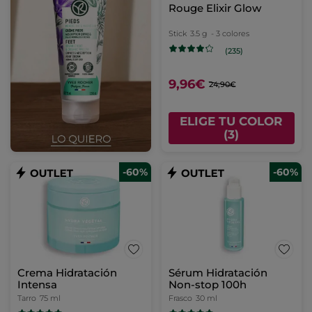
Rouge Elixir Glow
Stick
3.5 g
- 3 colores
(235)
9,96€
24,90€
ELIGE TU COLOR
(3)
-60%
-60%
Crema Hidratación
Sérum Hidratación
Intensa
Non-stop 100h
Tarro
75 ml
Frasco
30 ml