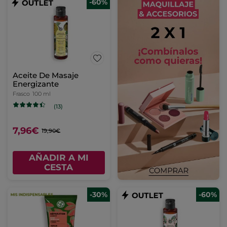
-60%
Aceite De Masaje
Energizante
Frasco
100 ml
(13)
7,96€
19,90€
AÑADIR A MI
CESTA
-30%
-60%