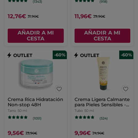
(1343)
(918)
12,76€
11,96€
31,90€
29,90€
AÑADIR A MI
AÑADIR A MI
CESTA
CESTA
-60%
-60%
Crema Rica Hidratación
Crema Ligera Calmante
Non-stop 48H
para Pieles Sensibles -
50ml
Tarro
50 ml
Tubo
50 ml
(1051)
(524)
9,56€
9,96€
23,90€
24,90€