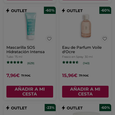
-60%
-60%
Mascarilla SOS
Eau de Parfum Voile
Hidratación Intensa
d'Ocre
Tubo
75 ml
Frasco en Spray
30 ml
(629)
(140)
7,96€
15,96€
19,90€
39,90€
AÑADIR A MI
AÑADIR A MI
CESTA
CESTA
-23%
-60%