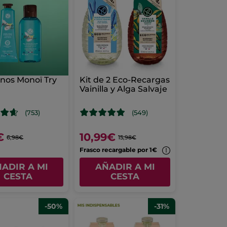
nos Monoï Try
Kit de 2 Eco-Recargas
e
Vainilla y Alga Salvaje
(753)
(549)
€
10,99€
6,98€
15,98€
Frasco recargable por 1€
ADIR A MI
AÑADIR A MI
CESTA
CESTA
-50%
-31%