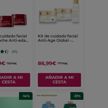
 cuidado facial
Kit de cuidado facial
oche Anti-edad
Anti-Age Global -
o
Anti-Edad
(111)
9€
86,99€
143,70€
177,70€
ADIR A MI
AÑADIR A MI
CESTA
CESTA
-14%
-31%