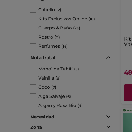
Cabello
(
)
2
Kits Exclusivos Online
(
)
10
Cuerpo & Baño
(
)
23
Rostro
(
)
11
Kit
Vit
Perfumes
(
)
14
Sé
Nota frutal
Monoï de Tahití
(
)
5
48
Vainilla
(
)
8
Coco
(
)
7
Alga Salvaje
(
)
6
Argán y Rosa Bio
(
)
4
Necesidad
Zona