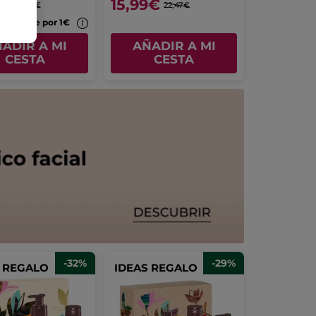
9€
15,99€
15,98€
22,47€
ecargable por 1€
ADIR A MI
AÑADIR A MI
CESTA
CESTA
-32%
-29%
S REGALO
IDEAS REGALO