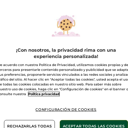
ta selección de productos similares
-33%
-23%
¡Con nosotros, la privacidad rima con una
experiencia personalizada!
e acuerdo con nuestra Política de Privacidad, utilizamos cookies propias y d
erceros para presentarle contenido personalizado y publicidad que se adapt
us preferencias, proponerle servicios vinculados a las redes sociales y analizar
ráfico del sitio. Al hacer clic en "Aceptar todas las cookies", usted acepta el us
e todas las cookies colocadas en nuestro sitio web. Para saber más sobre
uestro uso de cookies, haga clic en "Configuración de cookies" en el banner 
onsulte nuestra
Politica privacidad
 de Verano Monoï
Kit Capilar
Kit de
Reparación Try &
Monoi
Love
CONFIGURACIÓN DE COOKIES
(79)
(1)
RECHAZARLAS TODAS
ACEPTAR TODAS LAS COOKIES