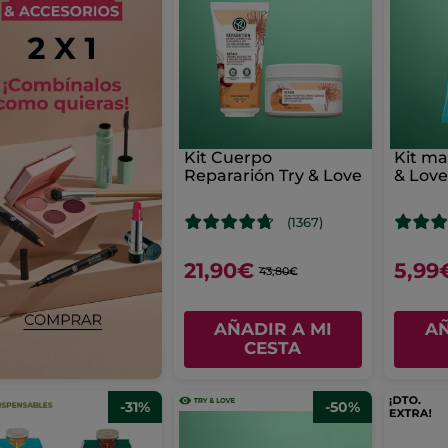
Kit Cuerpo
Kit ma
Repararión Try & Love
& Lov
(1367)
21,90€
5,99
43,80€
AÑADIR A MI
AÑ
CESTA
-31%
-50%