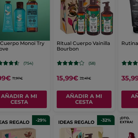
 Cuerpo Monoï Try
Ritual Cuerpo Vainilla
Rutina
ove
Bourbon
(754)
(58)
99€
15,99€
35,9
11,97€
22,47€
AÑADIR A MI
AÑADIR A MI
AÑ
CESTA
CESTA
-29%
-32%
EAS REGALO
IDEAS REGALO