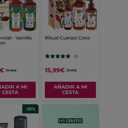
ncial - Vainilla
Ritual Cuerpo Coco
on
(1)
9€
15,99€
32,46€
22,47€
ADIR A MI
AÑADIR A MI
CESTA
CESTA
-25%