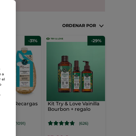
ORDENAR POR
-31%
-29%
e
e a
 el
o
o
 2 Eco-Recargas
Kit Try & Love Vainilla
Bourbon + regalo
(1091)
(626)