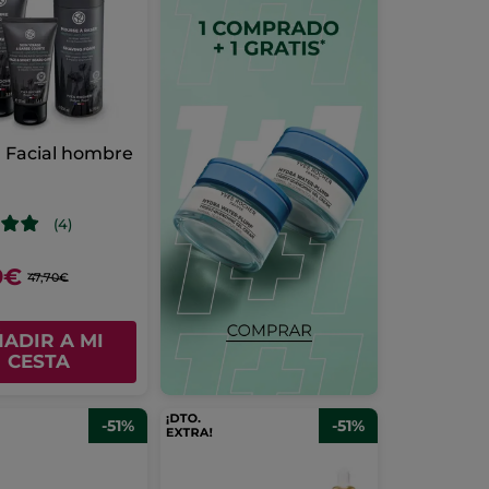
 Facial hombre
(4)
9€
47,70€
ADIR A MI
CESTA
-51%
-51%