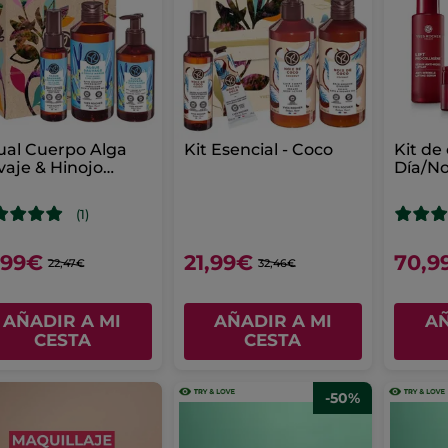
ual Cuerpo Alga
Kit Esencial - Coco
Kit de
vaje & Hinojo
Día/N
rino
Lift Pr
(1)
,99€
21,99€
70,9
22,47€
32,46€
AÑADIR A MI
AÑADIR A MI
AÑ
CESTA
CESTA
-50%