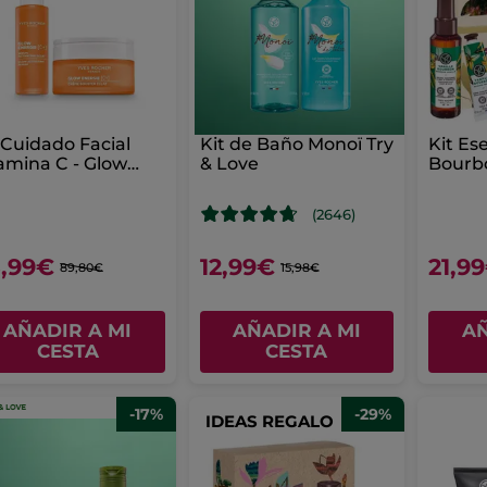
 Cuidado Facial
Kit de Baño Monoï Try
Kit Ese
amina C - Glow
& Love
Bourb
rum & Crema
(2646)
,99€
12,99€
21,9
89,80€
15,98€
AÑADIR A MI
AÑADIR A MI
AÑ
CESTA
CESTA
-17%
-29%
IDEAS REGALO