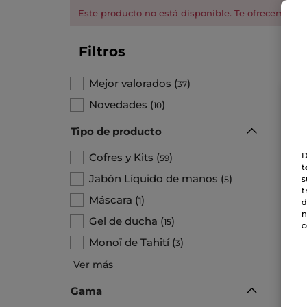
Este producto no está disponible. Te ofrecemos es
Filtros
Mejor valorados
(
)
37
Novedades
(
)
10
Tipo de producto
Cofres y Kits
(
)
D
59
t
Jabón Líquido de manos
(
)
5
s
t
Máscara
(
)
1
d
n
Gel de ducha
(
)
15
c
Kit
Monoï de Tahití
(
)
3
Ver más
Gama