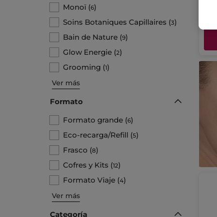
13
Monoï
(
)
6
Soins Botaniques Capillaires
(
)
3
Bain de Nature
(
)
9
Glow Energie
(
)
2
Grooming
(
)
1
Ver más
Formato
Formato grande
(
)
6
Eco-recarga/Refill
(
)
5
Frasco
(
)
8
Cofres y Kits
(
)
12
Formato Viaje
(
)
4
Ver más
Categoría