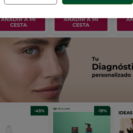
,99€
12,99€
10,9
20,97€
16,98€
Frasco r
AÑADIR A MI
AÑADIR A MI
AÑ
CESTA
CESTA
-45%
-19%
IDEA