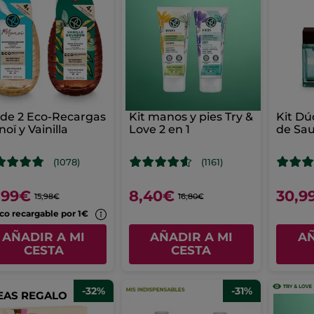
 de 2 Eco-Recargas
Kit manos y pies Try &
Kit Dú
oï y Vainilla
Love 2 en 1
de Sa
(1078)
(1161)
,99€
8,40€
30,9
15,98€
16,80€
co recargable por 1€
AÑADIR A MI
AÑADIR A MI
AÑ
CESTA
CESTA
-32%
-31%
EAS REGALO