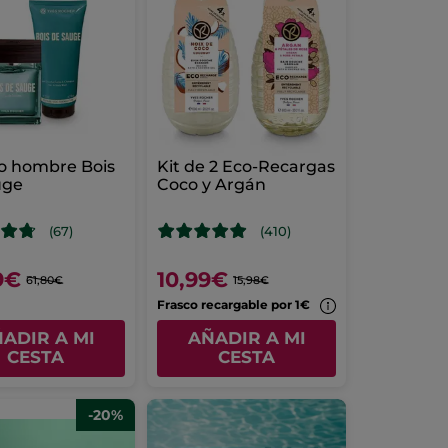
o hombre Bois
Kit de 2 Eco-Recargas
uge
Coco y Argán
(67)
(410)
9€
10,99€
61,80€
15,98€
Frasco recargable por 1€
ADIR A MI
AÑADIR A MI
CESTA
CESTA
-20%