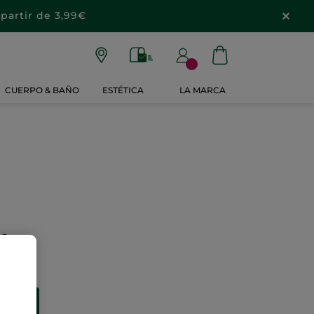
partir de 3,99€
CUERPO & BAÑO
ESTÉTICA
LA MARCA
s?
 ti.