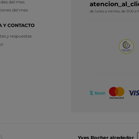
des del mes
atencion_al_c
iones del mes
de lunes a viernes, de 9:00 a 
A Y CONTACTO
as y respuestas
to
Yves Rocher alrededor