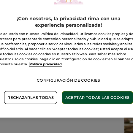
o
¡Con nosotros, la privacidad rima con una
experiencia personalizada!
e acuerdo con nuestra Política de Privacidad, utilizamos cookies propias y d
erceros para presentarle contenido personalizado y publicidad que se adapt
bre toda nuestra línea de pe
us preferencias, proponerle servicios vinculados a las redes sociales y analizar
ráfico del sitio. Al hacer clic en "Aceptar todas las cookies", usted acepta el us
e todas las cookies colocadas en nuestro sitio web. Para saber más sobre
uestro uso de cookies, haga clic en "Configuración de cookies" en el banner 
onsulte nuestra
Politica privacidad
CONFIGURACIÓN DE COOKIES
ntes lados de la feminidad
la sensualidad de un encuentro romántico, el
RECHAZARLAS TODAS
ACEPTAR TODAS LAS COOKIES
s Perfumes Femeninos son perfumes de
r con los diferentes aspectos de la feminidad.