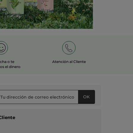
echa o te
Atención al Cliente
s el dinero
OK
Cliente