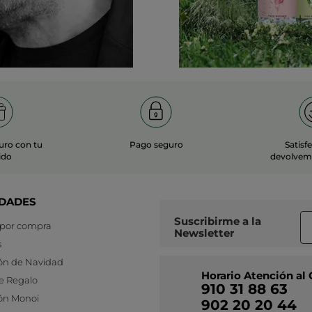
uro con tu
Pago seguro
Satisf
ido
devolvemo
DADES
Suscribirme a
la
 por compra
Newsletter
s
ón de Navidad
Horario Atención al 
e Regalo
910 31 88 63
ón Monoi
902 20 20 44