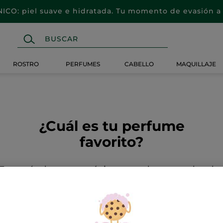
CO: piel suave e hidratada. Tu momento de evasión a 
ROSTRO
PERFUMES
CABELLO
MAQUILLAJE
¿Cuál es tu perfume
favorito?
Eres más de aromas cítricos, rosados o amaderado
uentra en unos pocos clics el perfume perfecto para
DESCUBRE