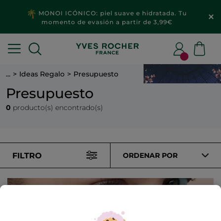
MONOI ICÓNICO: piel suave e hidratada. Tu
momento de evasión a partir de 3,99€
...
Ideas Regalo
Presupuesto
Presupuesto
0
producto(s) encontrado(s)
FILTRO
ORDENAR POR