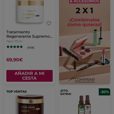
Tratamiento
Regenerante Supremo
Crema Día/Noche &
Tarro
75 ml
Mascarilla De Noche
(908)
69,90€
AÑADIR A MI
CESTA
TOP VENTAS
-20%