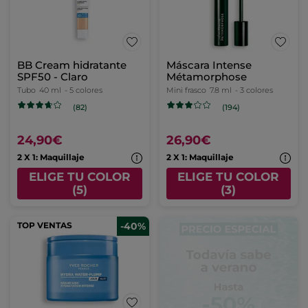
BB Cream hidratante
Máscara Intense
SPF50 - Claro
Métamorphose
Tubo
40 ml
- 5 colores
Mini frasco
7.8 ml
- 3 colores
(82)
(194)
24,90€
26,90€
2 X 1: Maquillaje
2 X 1: Maquillaje
ELIGE TU COLOR
ELIGE TU COLOR
(5)
(3)
TOP VENTAS
-40%