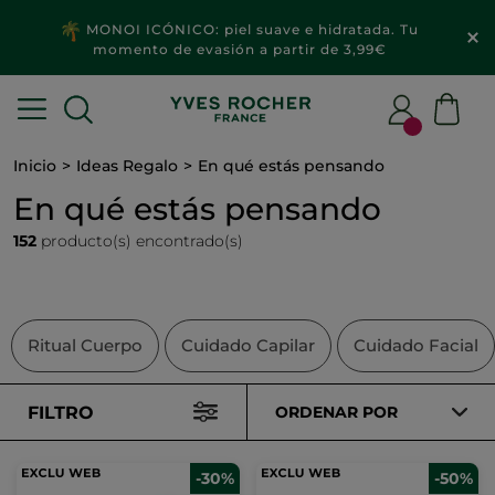
2x1
MAQUILLAJE & ACCESORIOS​
Inicio
Ideas Regalo
En qué estás pensando
En qué estás pensando
152
producto(s) encontrado(s)
Ritual Cuerpo
Cuidado Capilar
Cuidado Facial
FILTRO
ORDENAR POR
-30%
-50%