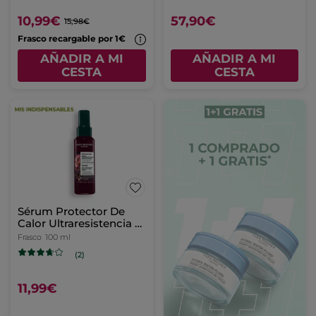
10,99€
57,90€
15,98€
Frasco recargable por 1€
AÑADIR A MI
AÑADIR A MI
CESTA
CESTA
Sérum Protector De
Calor Ultraresistencia -
Revive & Repara
Frasco
100 ml
(2)
11,99€