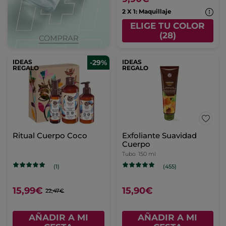
2 X 1: Maquillaje
ELIGE TU COLOR
(28)
IDEAS
-29%
IDEAS
REGALO
REGALO
Ritual Cuerpo Coco
Exfoliante Suavidad
Cuerpo
Tubo
150 ml
(1)
(455)
15,99€
15,90€
22,47€
AÑADIR A MI
AÑADIR A MI