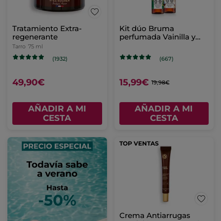
Tratamiento Extra-
Kit dúo Bruma
regenerante
perfumada Vainilla y
Coco
Tarro
75 ml
(1932)
(667)
49,90€
15,99€
19,98€
AÑADIR A MI
AÑADIR A MI
CESTA
CESTA
TOP VENTAS
Crema Antiarrugas