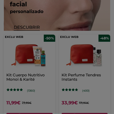
-50%
-48%
Kit Cuerpo Nutritivo
Kit Perfume Tendres
Monoï & Karité
Instants
(1360)
(400)
11,99€
33,99€
23,89€
65,80€