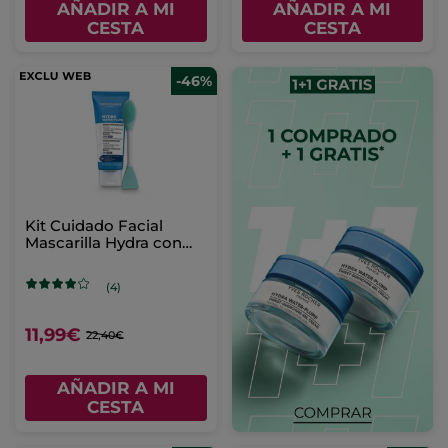
AÑADIR A MI
AÑADIR A MI
CESTA
CESTA
-46%
Kit Cuidado Facial
Mascarilla Hydra con
accesorio
(4)
11,99€
22,40€
AÑADIR A MI
CESTA