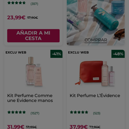
(357)
23,99€
47,80€
AÑADIR A MI
CESTA
-41%
-48%
Kit Perfume Comme
Kit Perfume L’Évidence
une Evidence manos
(1527)
(523)
31,99€
37,99€
53,89€
72,80€