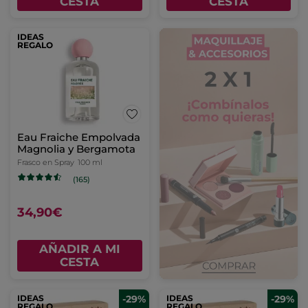
CESTA
CESTA
IDEAS
REGALO
Eau Fraiche Empolvada
Magnolia y Bergamota
Frasco en Spray
100 ml
(165)
34,90€
AÑADIR A MI
CESTA
IDEAS
-29%
IDEAS
-29%
REGALO
REGALO