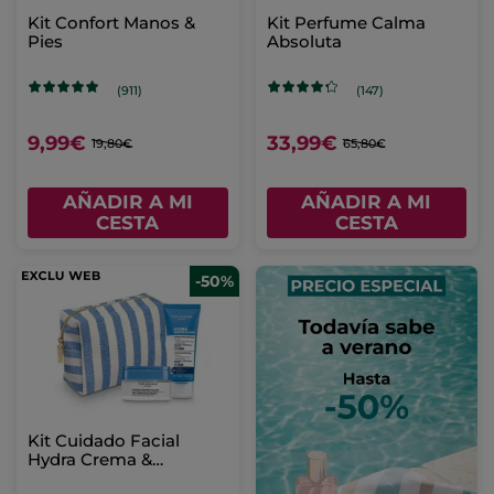
Kit Confort Manos &
Kit Perfume Calma
Pies
Absoluta
(911)
(147)
9,99€
33,99€
19,80€
65,80€
AÑADIR A MI
AÑADIR A MI
CESTA
CESTA
-50%
Kit Cuidado Facial
Hydra Crema &
Mascarilla