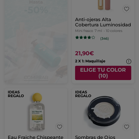
Anti-ojeras Alta
Cobertura Luminosidad
Mini frasco
7 ml
- 10 colores
(346)
21,90€
2 X 1: Maquillaje
ELIGE TU COLOR
(10)
IDEAS
IDEAS
REGALO
REGALO
Eau Fraiche Chispeante
Sombras de Ojos