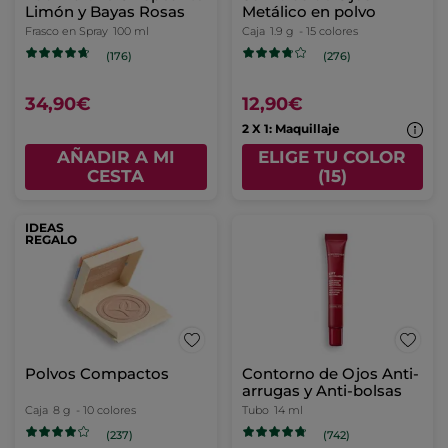
Limón y Bayas Rosas
Metálico en polvo
Frasco en Spray
100 ml
Caja
1.9 g
- 15 colores
(176)
(276)
34,90€
12,90€
2 X 1: Maquillaje
AÑADIR A MI
ELIGE TU COLOR
CESTA
(15)
IDEAS
REGALO
Polvos Compactos
Contorno de Ojos Anti-
arrugas y Anti-bolsas
Caja
8 g
- 10 colores
Tubo
14 ml
(237)
(742)