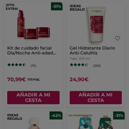
-51%
IDEAS
REGALO
Kit de cuidado facial
Gel Hidratante Diario
Día/Noche Anti-edad
Anti-Celulitis
Lift Pro
Tubo
200 ml
(111)
(205)
70,99€
24,90€
143,70€
AÑADIR A MI
AÑADIR A MI
CESTA
CESTA
IDEAS
-42%
-31%
REGALO