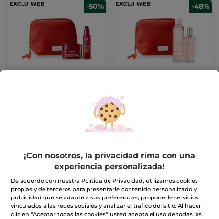
-50%
-48%
Kit Cuidado Facial Lift
Kit Perfume Comme
Pro-Collagène Anti-
une Evidence
Arrugas
(90)
(1549)
49,99€
37,99€
100,80€
72,80€
¡Con nosotros, la privacidad rima con una
AÑADIR A MI
AÑADIR A MI
CESTA
CESTA
experiencia personalizada!
De acuerdo con nuestra Política de Privacidad, utilizamos cookies
propias y de terceros para presentarle contenido personalizado y
-52%
publicidad que se adapte a sus preferencias, proponerle servicios
vinculados a las redes sociales y analizar el tráfico del sitio. Al hacer
clic en "Aceptar todas las cookies", usted acepta el uso de todas las