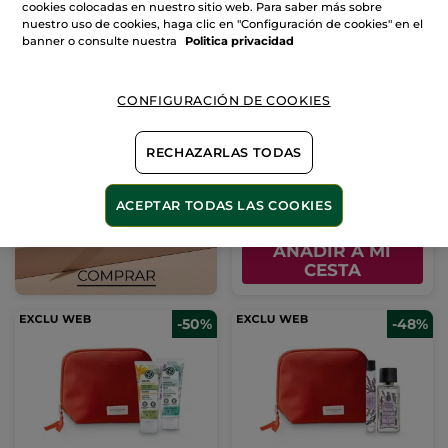
cookies colocadas en nuestro sitio web. Para saber más sobre
nuestro uso de cookies, haga clic en "Configuración de cookies" en el
banner o consulte nuestra
Politica privacidad
Kit Cuidado Facial
CONFIGURACIÓN DE COOKIES
Riche Crème Anti-edad
(62)
RECHAZARLAS TODAS
43,99€
90,80€
ACEPTAR TODAS LAS COOKIES
AÑADIR A MI
CESTA
-50%
-48%