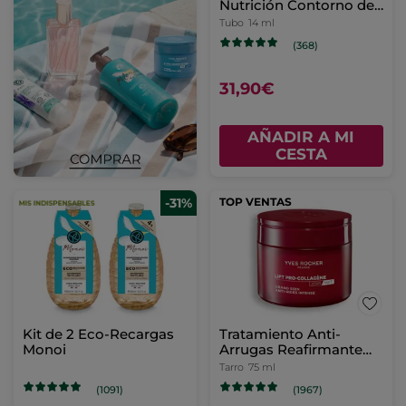
Nutrición Contorno de
Ojos
Tubo
14 ml
(368)
31,90€
AÑADIR A MI
CESTA
-31%
TOP VENTAS
Kit de 2 Eco-Recargas
Tratamiento Anti-
Monoi
Arrugas Reafirmante
Intenso Día y Noche
Tarro
75 ml
(1091)
(1967)