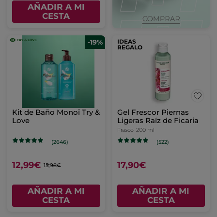
AÑADIR A MI
CESTA
-19%
IDEAS
REGALO
Kit de Baño Monoï Try &
Gel Frescor Piernas
Love
Ligeras Raíz de Ficaria
Frasco
200 ml
(2646)
(522)
12,99€
17,90€
15,98€
AÑADIR A MI
AÑADIR A MI
CESTA
CESTA