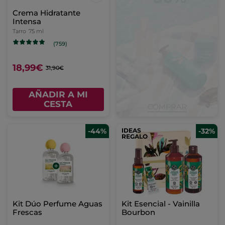
Crema Hidratante
Intensa
Tarro
75 ml
(759)
18,99€
31,90€
AÑADIR A MI
CESTA
-44%
IDEAS
-32%
REGALO
Kit Dúo Perfume Aguas
Kit Esencial - Vainilla
Frescas
Bourbon