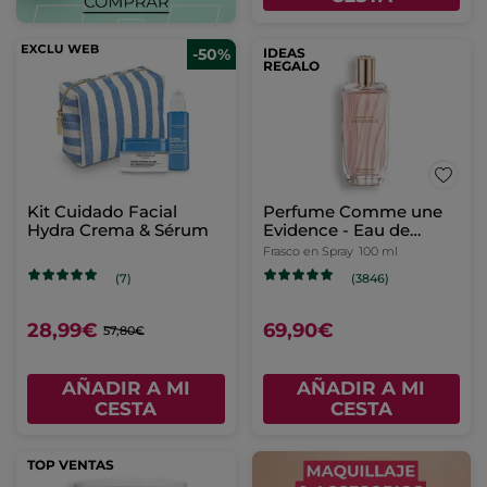
-50%
IDEAS
REGALO
Kit Cuidado Facial
Perfume Comme une
Hydra Crema & Sérum
Evidence - Eau de
Parfum
Frasco en Spray
100 ml
(7)
(3846)
28,99€
69,90€
57,80€
AÑADIR A MI
AÑADIR A MI
CESTA
CESTA
TOP VENTAS