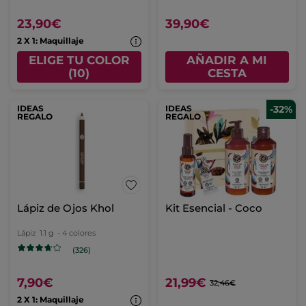
23,90€
39,90€
2 X 1: Maquillaje
ELIGE TU COLOR
AÑADIR A MI
(10)
CESTA
IDEAS
IDEAS
-32%
REGALO
REGALO
Lápiz de Ojos Khol
Kit Esencial - Coco
Lápiz
1.1 g
- 4 colores
(326)
7,90€
21,99€
32,46€
2 X 1: Maquillaje