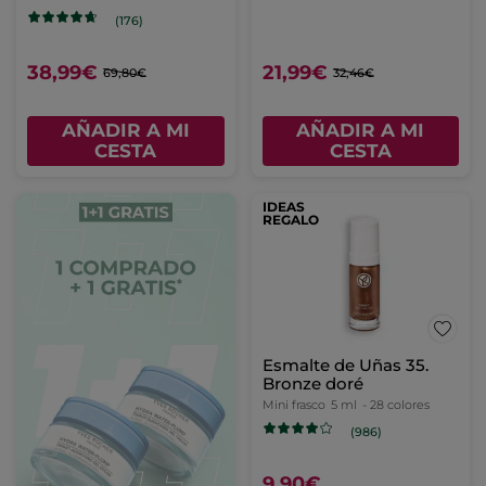
(176)
38,99€
21,99€
69,80€
32,46€
AÑADIR A MI
AÑADIR A MI
CESTA
CESTA
IDEAS
REGALO
Esmalte de Uñas 35.
Bronze doré
Mini frasco
5 ml
- 28 colores
(986)
9,90€