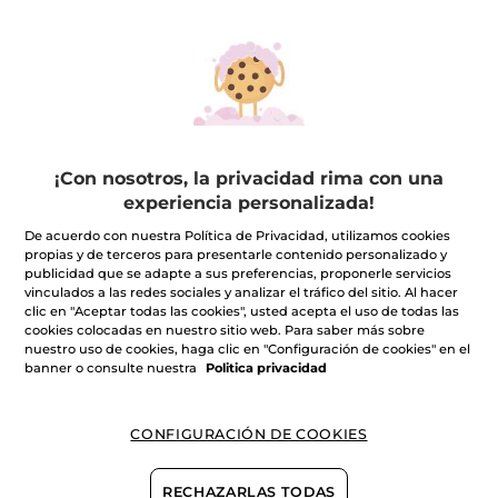
Envíanos un email
Para obtener rápidamente informaciones sobre tu
pedido, cambiar un producto, verificar una
factura...
Indícanos en tu e-mail: el asunto, nombre, apellidos y nº
de cliente si lo tienes. Nuestro Servicio de Atención al
Cliente te responderá en la mayor brevedad posible.
¡Con nosotros, la privacidad rima con una
ENVIAR UN CORREO ELECTRÓNICO
experiencia personalizada!
De acuerdo con nuestra Política de Privacidad, utilizamos cookies
propias y de terceros para presentarle contenido personalizado y
publicidad que se adapte a sus preferencias, proponerle servicios
vinculados a las redes sociales y analizar el tráfico del sitio. Al hacer
clic en "Aceptar todas las cookies", usted acepta el uso de todas las
cookies colocadas en nuestro sitio web. Para saber más sobre
nuestro uso de cookies, haga clic en "Configuración de cookies" en el
banner o consulte nuestra
Politica privacidad
En nuestras tiendas
Para obtener más consejos y trucos sobre
nuestros productos y su uso...
CONFIGURACIÓN DE COOKIES
Encuentra tu tienda más cercana Yves Rocher, donde
una Consejera de Belleza profesional contestará a tus
preguntas y te aconsejará sobre los productos de belleza
RECHAZARLAS TODAS