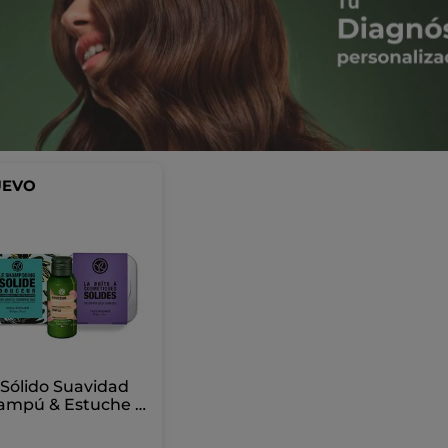
UEVO
 Sólido Suavidad
ampú & Estuche -
ello