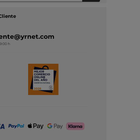
Cliente
liente@yrnet.com
19:00 h