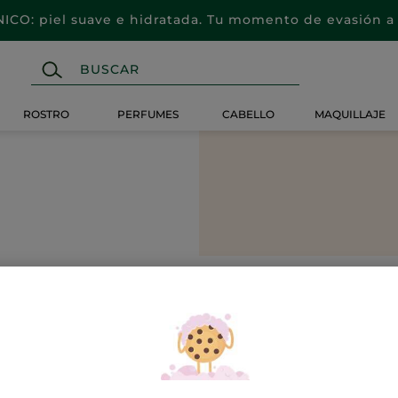
CO: piel suave e hidratada. Tu momento de evasión a 
ROSTRO
PERFUMES
CABELLO
MAQUILLAJE