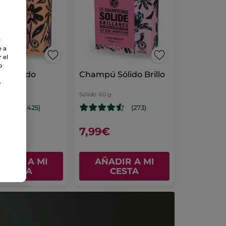
e
e a
 el
o
ú Sólido
Champú Sólido Brillo
ión
o
 g
Solido
60 g
(425)
(273)
€
7,99€
ADIR A MI
AÑADIR A MI
CESTA
CESTA