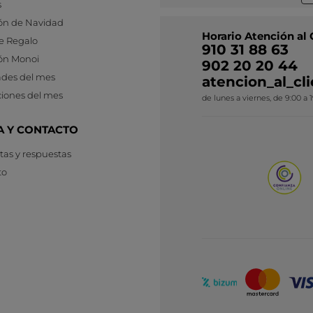
s
ón de Navidad
Horario Atención al 
e Regalo
910 31 88 63
ón Monoi
902 20 20 44
des del mes
atencion_al_c
iones del mes
de lunes a viernes, de 9:00 a 
A Y CONTACTO
as y respuestas
to