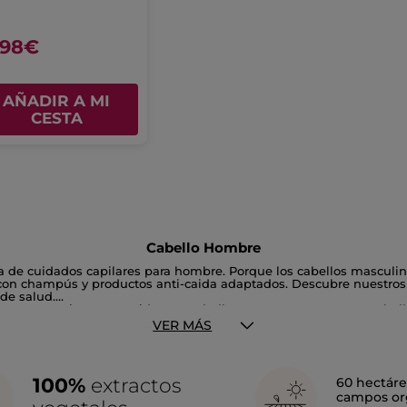
,98€
AÑADIR A MI
CESTA
Cabello Hombre
a de cuidados capilares para hombre. Porque los cabellos masculin
 con champús y productos anti-caida adaptados. Descubre nuestro
de salud.
s que necesitas para cuidar tus cabellos y mantener tu cuero cabel
VER MÁS
100%
extractos
60 hectáre
campos or