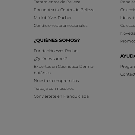
Tratamientos de Belleza
Rebaja
Encuentra tu Centro de Belleza
Colecci
Mi club Yves Rocher
Ideas d
Condiciones promocionales
Colecci
Noveda
¿QUIÉNES SOMOS?
Promoc
Fundación Yves Rocher
AYUD
¿Quiénes somos?
Expertos en Cosmética Dermo-
Pregunt
botánica
Contac
Nuestros compromisos
Trabaja con nosotros
Conviértete en Franquiciada