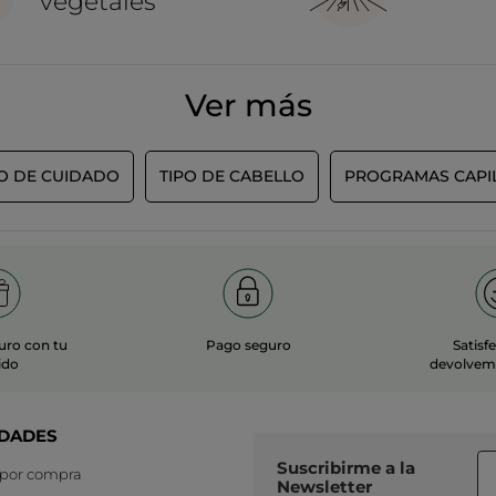
vegetales
Ver más
PO DE CUIDADO
TIPO DE CABELLO
PROGRAMAS CAPI
uro con tu
Pago seguro
Satisf
ido
devolvemo
DADES
Suscribirme a
la
 por compra
Newsletter