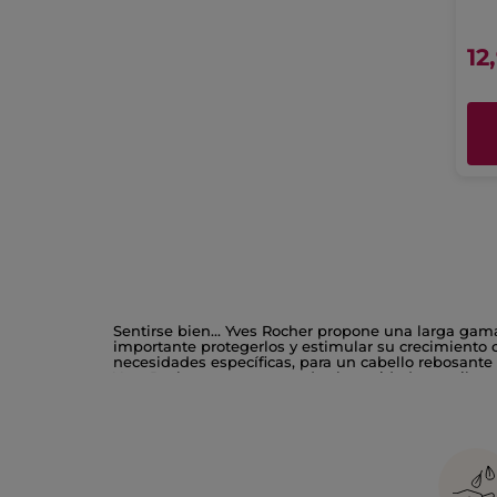
12
Sentirse bien... Yves Rocher propone una larga gam
importante protegerlos y estimular su crecimiento
necesidades específicas, para un cabello rebosante 
Yves Rocher te propone todos los cuidados capilare