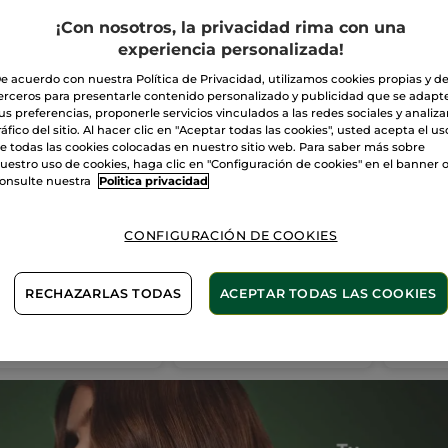
¡Con nosotros, la privacidad rima con una
experiencia personalizada!
e acuerdo con nuestra Política de Privacidad, utilizamos cookies propias y d
erceros para presentarle contenido personalizado y publicidad que se adapt
us preferencias, proponerle servicios vinculados a las redes sociales y analizar
ráfico del sitio. Al hacer clic en "Aceptar todas las cookies", usted acepta el us
a Reutilizable para
Champú Sólido
Champ
e todas las cookies colocadas en nuestro sitio web. Para saber más sobre
méticos Sólidos
Suavidad
Nutric
uestro uso de cookies, haga clic en "Configuración de cookies" en el banner 
onsulte nuestra
Politica privacidad
Solido
60 g
Solido
60
(67)
(421)
CONFIGURACIÓN DE COOKIES
99€
7,99€
7,99
RECHAZARLAS TODAS
ACEPTAR TODAS LAS COOKIES
AÑADIR A MI
AÑADIR A MI
AÑ
CESTA
CESTA