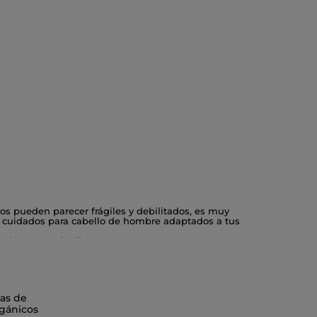
os pueden parecer frágiles y debilitados, es muy
s cuidados para cabello de hombre adaptados a tus
ludo sano cada día.
as de
gánicos