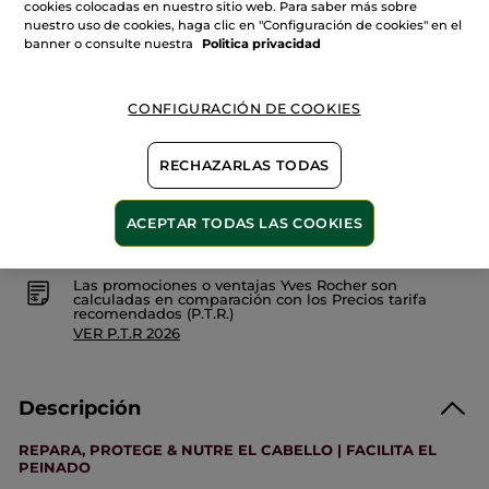
Bálsamo
cookies colocadas en nuestro sitio web. Para saber más sobre
Cantidad
Ultra-
nuestro uso de cookies, haga clic en "Configuración de cookies" en el
Reparador
banner o consulte nuestra
Politica privacidad
-
Revive
&
AÑADIR A MI CESTA
Repara
CONFIGURACIÓN DE COOKIES
RECHAZARLAS TODAS
Entrega entre 5 a 8 días hábiles
Pago Seguro
ACEPTAR TODAS LAS COOKIES
Satisfecho o te devolvemos el dinero
Las promociones o ventajas Yves Rocher son
calculadas en comparación con los Precios tarifa
recomendados (P.T.R.)
VER P.T.R 2026
Descripción
REPARA, PROTEGE & NUTRE EL CABELLO | FACILITA EL
PEINADO