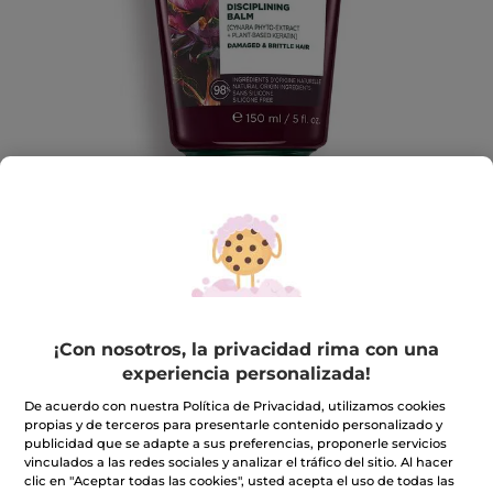
Bálsamo Ultra-Reparador - Revive &
Repara
¡Con nosotros, la privacidad rima con una
Repara, facilita el peinado y protege
experiencia personalizada!
150 ml
De acuerdo con nuestra Política de Privacidad, utilizamos cookies
★★★★★
★★★★★
INCLUIR UNA RESEÑA
propias y de terceros para presentarle contenido personalizado y
No
publicidad que se adapte a sus preferencias, proponerle servicios
hay
9,99€
11,99€
vinculados a las redes sociales y analizar el tráfico del sitio. Al hacer
-17%
valoraciones
clic en "Aceptar todas las cookies", usted acepta el uso de todas las
de