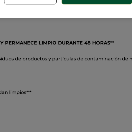
aso
Y PERMANECE LIMPIO DURANTE 48 HORAS**
iduos de productos y partículas de contaminación de m
an limpios***