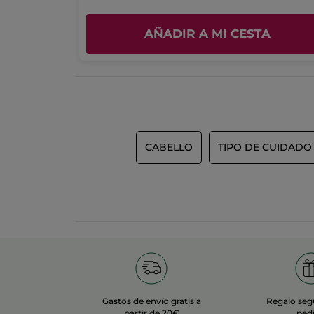
5.0
A
AÑADIR A MI CESTA
CABELLO
TIPO DE CUIDADO
Gastos de envío gratis a
Regalo seg
partir de 20€
ped