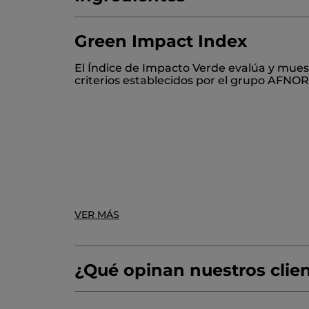
Green Impact Index
AQUA/WATER/EAU
SODIUM METHYL CO
El Índice de Impacto Verde evalúa y mues
LAURYL GLUCOSIDE
PARFUM/FRAGRA
criterios establecidos por el grupo AFNOR
GUAR HYDROXYPROPYLTRIMONIUM CH
CITRUS AURANTIUM PEEL OIL
AMYL SA
* Ingredientes de Origen Natural
* Ingredientes sintéticos
VER MÁS
¿Qué opinan nuestros clie