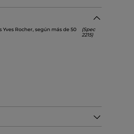
 COCOYL ISETHIONATE
os Yves Rocher, según más de 50
(Spec
ZOATE
GLYCERIN
CITRIC ACID
2215)
SSIUM SORBATE
LIMONENE
HEROL
11111v0