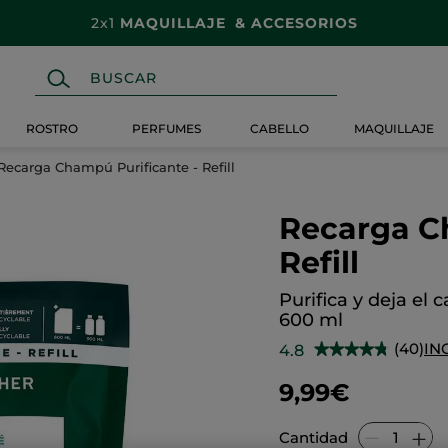
¡SOLO PARA TI!
-50%* en tu 1er producto código:
FAV50
ROSTRO
PERFUMES
CABELLO
MAQUILLAJE
Recarga Champú Purificante - Refill
Recarga C
Refill
Purifica y deja el c
600 ml
(40)
IN
4.8
★★★★★
★★★★★
4.8
de
9,99€
5
estrellas.
Leer
reseñas
Cantidad
de