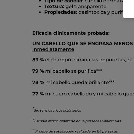
Tipo de cabello
: cabello normal a gr
Textura:
gel transparente
Propiedades
: desintoxica y purifica
Eficacia clínicamente probada:
UN CABELLO QUE SE ENGRASA MENOS 
Inmediatamente
83 %
el champú elimina las impurezas, res
79 %
mi cabello se purifica***
78 %
mi cabello queda brillante***
77 %
mi cuero cabelludo y mi cabello qued
*
Sin tensioactivos sulfatados
*
*
Estudio clínico realizado en 14 personas voluntarias
*
**
Prueba de satisfacción realizada en 114 personas