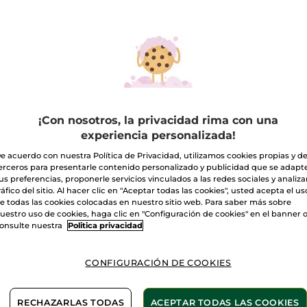
Recarga
Champú
Purificante
A
-
Refill
Entrega entre 
Pago Seguro
Satisfecho o t
¡Con nosotros, la privacidad rima con una
experiencia personalizada!
Las promociones 
comparación con 
e acuerdo con nuestra Política de Privacidad, utilizamos cookies propias y d
VER P.T.R 2026
erceros para presentarle contenido personalizado y publicidad que se adapt
us preferencias, proponerle servicios vinculados a las redes sociales y analizar
ráfico del sitio. Al hacer clic en "Aceptar todas las cookies", usted acepta el us
e todas las cookies colocadas en nuestro sitio web. Para saber más sobre
uestro uso de cookies, haga clic en "Configuración de cookies" en el banner 
onsulte nuestra
Politica privacidad
urifica el cabello desde la raíz. Elimina las impurezas d
gero y brillante
.
CONFIGURACIÓN DE COOKIES
á enriquecida con
microalgas ecológicas
, que reducen el
RECHAZARLAS TODAS
ACEPTAR TODAS LAS COOKIES