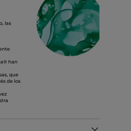
, las
iente
ica® han
sas, que
és de los
vez
stra