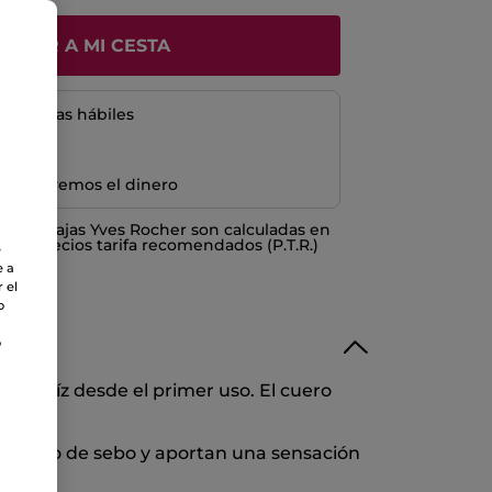
ÑADIR A MI CESTA
5 a 8 días hábiles
e devolvemos el dinero
o ventajas Yves Rocher son calculadas en
los Precios tarifa recomendados (P.T.R.)
e
e a
 el
o
o
e la raíz desde el primer uso. El cuero
 exceso de sebo y aportan una sensación