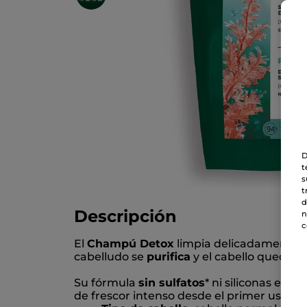
D
t
s
t
d
Descripción
n
c
El
Champú Detox
limpia delicadamente y p
cabelludo se
purifica
y el cabello queda
li
Su fórmula
sin sulfatos
* ni siliconas est
de frescor intenso desde el primer uso.