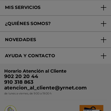
MIS SERVICIOS
Seguimiento de mi pedido
¿QUIÉNES SOMOS?
Tratamientos de Belleza
Fundación Yves Rocher
Encuentra tu Centro de Belleza
NOVEDADES
¿Quiénes somos?
Mi club Yves Rocher
Regalo por compra
Expertos en Cosmética Dermo-botánica
Condiciones promocionales
AYUDA Y CONTACTO
Rebajas
Nuestros compromisos
Preguntas y respuestas
Colección de Navidad
Trabaja con nosotros
Horario Atención al Cliente
Contacto
Ideas de Regalo
902 20 20 44
Conviértete en Franquiciada
910 318 863
Colección Monoi
atencion_al_cliente@yrnet.com
Novedades del mes
de lunes a viernes, de 9:00 a 19:00 h
Promociones del mes