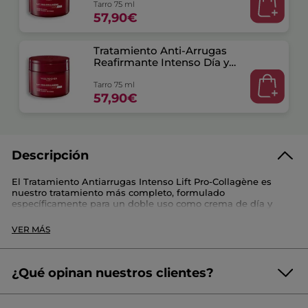
Tarro 75 ml
57,90€
Tratamiento Anti-Arrugas
Reafirmante Intenso Día y
Noche
Tarro 75 ml
57,90€
Descripción
El Tratamiento Antiarrugas Intenso Lift Pro-Collagène es
nuestro tratamiento más completo, formulado
específicamente para un doble uso como crema de día y
crema de noche. Reduce todo tipo de arrugas, incluso las
más profundas, para una piel instantáneamente más lisa,
VER MÁS
rellena y nutrida. Su fórmula altamente concentrada en
Ficoide Glacial se combina con Colágeno Vegetal y Ácido
Hialurónico de origen natural para una eficacia antiarrugas
reforzada.
¿Qué opinan nuestros clientes?
Referencia: SG263
(54 reseñas)
☆☆☆☆☆
☆☆☆☆☆