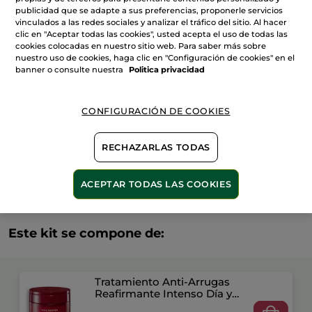
Tratamiento
publicidad que se adapte a sus preferencias, proponerle servicios
Antiarrugas
vinculados a las redes sociales y analizar el tráfico del sitio. Al hacer
Intenso
AÑADIR A MI CESTA
Lift
clic en "Aceptar todas las cookies", usted acepta el uso de todas las
Pro-
cookies colocadas en nuestro sitio web. Para saber más sobre
Collagène
nuestro uso de cookies, haga clic en "Configuración de cookies" en el
75
ml
banner o consulte nuestra
Politica privacidad
Entrega entre 5 a 8 días hábiles
Pago Seguro
CONFIGURACIÓN DE COOKIES
Satisfecho o te devolvemos el dinero
RECHAZARLAS TODAS
Las promociones o ventajas Yves Rocher son
calculadas en comparación con los Precios tarifa
recomendados (P.T.R.)
VER P.T.R 2026
ACEPTAR TODAS LAS COOKIES
Este kit se compone de:
Tratamiento Anti-Arrugas
Reafirmante Intenso Día y
Noche