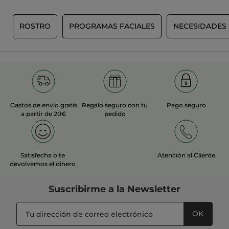
Sí ·
0
No ·
0
¿Le ha resultado útil?
O
ROSTRO
PROGRAMAS FACIALES
NECESIDADES
MÁS
Gastos de envío gratis
Regalo seguro con tu
Pago seguro
a partir de 20€
pedido
Satisfecha o te
Atención al Cliente
devolvemos el dinero
Suscribirme a
la Newsletter
OK