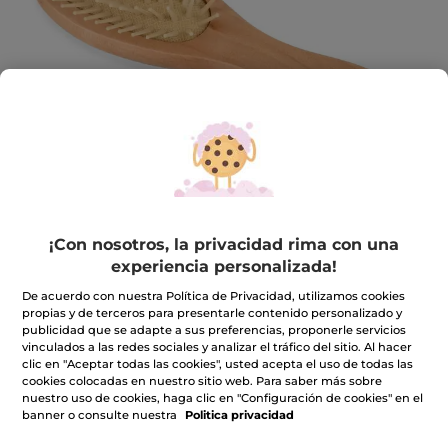
¡Con nosotros, la privacidad rima con una
Cepillo de madera
experiencia personalizada!
Cepillo de madera
De acuerdo con nuestra Política de Privacidad, utilizamos cookies
★★★★★
★★★★★
INCLUIR UNA RESEÑA
propias y de terceros para presentarle contenido personalizado y
No
publicidad que se adapte a sus preferencias, proponerle servicios
hay
vinculados a las redes sociales y analizar el tráfico del sitio. Al hacer
valoraciones
clic en "Aceptar todas las cookies", usted acepta el uso de todas las
de
cookies colocadas en nuestro sitio web. Para saber más sobre
Avísame cuando haya stock
nuestro uso de cookies, haga clic en "Configuración de cookies" en el
banner o consulte nuestra
Politica privacidad