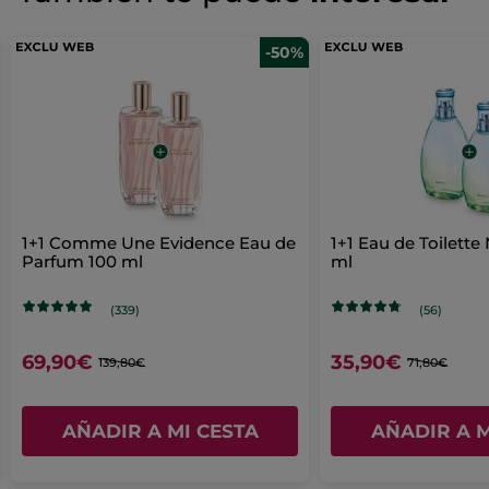
hay
valoraciones
AÑADIR UNA RESEÑA
de
-50%
1+1 Comme Une Evidence Eau de
1+1 Eau de Toilette 
Parfum 100 ml
ml
(339)
(56)
69,90€
35,90€
139,80€
71,80€
AÑADIR A MI CESTA
AÑADIR A M