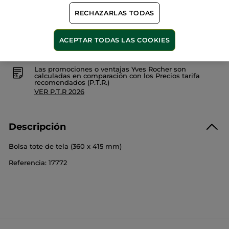
RECHAZARLAS TODAS
Pago Seguro
ACEPTAR TODAS LAS COOKIES
Satisfecho o te devolvemos el dinero
Las promociones o ventajas Yves Rocher son
calculadas en comparación con los Precios tarifa
recomendados (P.T.R.)
VER P.T.R 2026
Descripción
Bolsa tote de tela (360 x 415 mm)
Referencia: 17772