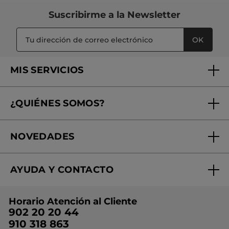
Suscribirme a
la Newsletter
OK
MIS SERVICIOS
Seguimiento de mi pedido
¿QUIÉNES SOMOS?
Tratamientos de Belleza
Fundación Yves Rocher
Encuentra tu Centro de Belleza
NOVEDADES
¿Quiénes somos?
Mi club Yves Rocher
Regalo por compra
Expertos en Cosmética Dermo-botánica
Condiciones promocionales
AYUDA Y CONTACTO
Rebajas
Nuestros compromisos
Preguntas y respuestas
Colección de Navidad
Trabaja con nosotros
Horario Atención al Cliente
Contacto
Ideas de Regalo
902 20 20 44
Conviértete en Franquiciada
910 318 863
Colección Monoi