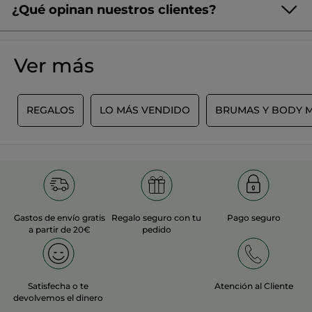
¿Qué opinan nuestros clientes?
¡Queremos conocer tu opinión!
Sin
puntuación
☆☆☆☆☆
☆☆☆☆☆
Ver más
No
hay
valoraciones
AÑADIR UNA RESEÑA
de
L
REGALOS
LO MÁS VENDIDO
BRUMAS Y BODY M
Gastos de envío gratis
Regalo seguro con tu
Pago seguro
a partir de 20€
pedido
Satisfecha o te
Atención al Cliente
devolvemos el dinero