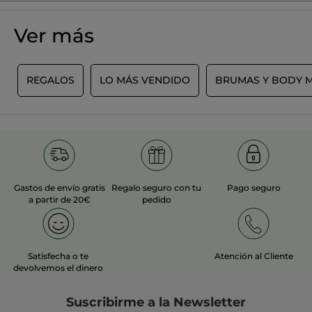
¡Queremos conocer tu opinión!
Sin
puntuación
☆☆☆☆☆
☆☆☆☆☆
Ver más
No
hay
valoraciones
AÑADIR UNA RESEÑA
de
L
REGALOS
LO MÁS VENDIDO
BRUMAS Y BODY M
Gastos de envío gratis
Regalo seguro con tu
Pago seguro
a partir de 20€
pedido
Satisfecha o te
Atención al Cliente
devolvemos el dinero
Suscribirme a
la Newsletter