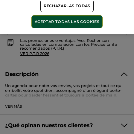
RECHAZARLAS TODAS
Pago Seguro
ACEPTAR TODAS LAS COOKIES
Satisfecho o te devolvemos el dinero
Las promociones o ventajas Yves Rocher son
calculadas en comparación con los Precios tarifa
recomendados (P.T.R.)
VER P.T.R 2026
Descripción
Un agenda pour noter vos envies, vos projets et tout ce qui
embellit votre quotidien, accompagné d'un élégant porte-
cartes pour garder l'essentiel toujours à portée de main.
Dimensions : agenda 14,5 × 10 cm, porte-cartes 13 × 9 cm.
VER MÁS
Referencia: SG306
¿Qué opinan nuestros clientes?