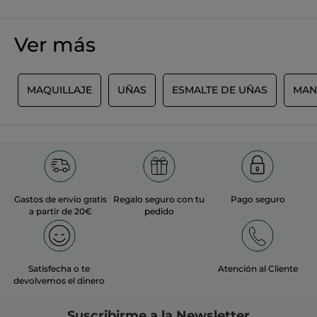
Recomienda este producto
Sí
Inicialmente publicado en yves-rocher.fr
Ver más
MÁS
A
MAQUILLAJE
UÑAS
ESMALTE DE UÑAS
MAN
Gastos de envío gratis
Regalo seguro con tu
Pago seguro
a partir de 20€
pedido
Satisfecha o te
Atención al Cliente
devolvemos el dinero
Suscribirme a
la Newsletter