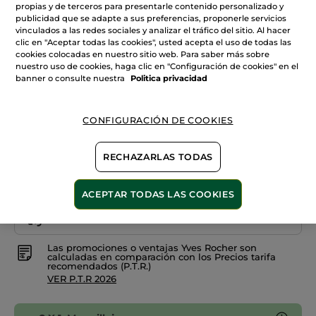
estrellas.
propias y de terceros para presentarle contenido personalizado y
Leer
publicidad que se adapte a sus preferencias, proponerle servicios
reseñas
+28
de
vinculados a las redes sociales y analizar el tráfico del sitio. Al hacer
Esmalte
clic en "Aceptar todas las cookies", usted acepta el uso de todas las
Rouge amaryllis
de
cookies colocadas en nuestro sitio web. Para saber más sobre
Uñas
034.
nuestro uso de cookies, haga clic en "Configuración de cookies" en el
Cantidad
Bleu
banner o consulte nuestra
Politica privacidad
automne
CONFIGURACIÓN DE COOKIES
AÑADIR A MI CESTA
RECHAZARLAS TODAS
Entrega entre 5 a 8 días hábiles
ACEPTAR TODAS LAS COOKIES
Pago Seguro
Satisfecho o te devolvemos el dinero
Las promociones o ventajas Yves Rocher son
calculadas en comparación con los Precios tarifa
recomendados (P.T.R.)
VER P.T.R 2026