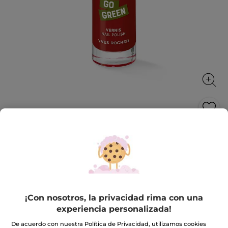
Esmalte de Uñas 23. rouge amaryllis
Un esmalte con disolventes bio, accesibles para todas
y con la duración, cobertura y brillo de un esmalte de
uñas clásico.
5 ml
¡Con nosotros, la privacidad rima con una
★★★★★
★★★★★
3.7
(986)
INCLUIR UNA RESEÑA
experiencia personalizada!
3.7
de
9,90€
5
De acuerdo con nuestra Política de Privacidad, utilizamos cookies