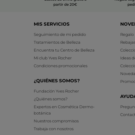
partir de 20€
ped
MIS SERVICIOS
NOVE
Seguimiento de mi pedido
Regalo
Tratamientos de Belleza
Rebaja
Encuentra tu Centro de Belleza
Colecci
Mi club Yves Rocher
Ideas d
Condiciones promocionales
Colecci
Noveda
¿QUIÉNES SOMOS?
Promoc
Fundación Yves Rocher
AYUD
¿Quiénes somos?
Expertos en Cosmética Dermo-
Pregunt
botánica
Contac
Nuestros compromisos
Trabaja con nosotros