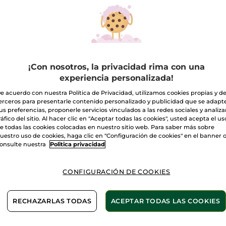
Leer
reseñas
de
Esmalte
de
Beige radieux
Uñas
034.
Bleu
Cantidad
automne
¡Con nosotros, la privacidad rima con una
experiencia personalizada!
A
e acuerdo con nuestra Política de Privacidad, utilizamos cookies propias y d
erceros para presentarle contenido personalizado y publicidad que se adapt
us preferencias, proponerle servicios vinculados a las redes sociales y analizar
Entrega entre 
ráfico del sitio. Al hacer clic en "Aceptar todas las cookies", usted acepta el us
e todas las cookies colocadas en nuestro sitio web. Para saber más sobre
Pago Seguro
uestro uso de cookies, haga clic en "Configuración de cookies" en el banner 
onsulte nuestra
Politica privacidad
Satisfecho o t
Las promociones 
CONFIGURACIÓN DE COOKIES
comparación con 
VER P.T.R 2026
RECHAZARLAS TODAS
ACEPTAR TODAS LAS COOKIES
2 X 1: Maquillaje