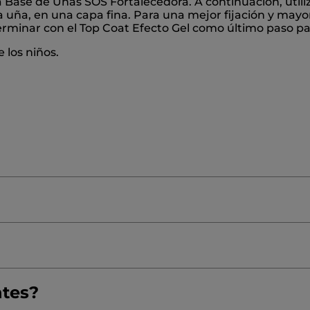
a Base de Uñas SOS Fortalecedora. A continuación, utiliz
 uña, en una capa fina. Para una mejor fijación y mayor
Terminar con el Top Coat Efecto Gel como último paso p
 los niños.
CELLULOSE
TRIETHYL CITRATE
ALCOHOL
ELLITIC ANHYDRIDE COPOLYMER
ACRYLATES COPOL
ntes?
≡
ORDENAR POR
LYCOL DIBENZOATE
MALTOL
COCOS NUCIFERA (COC
FILTRO REVIEWS
Al