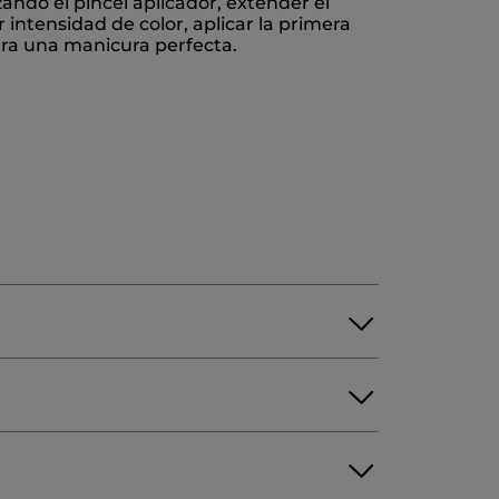
ando el pincel aplicador, extender el
 intensidad de color, aplicar la primera
ara una manicura perfecta.
YMER
STEARALKONIUM BENTONITE
ONUT) OIL