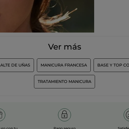
A bientôt !
MÁS
Ver más
ALTE DE UÑAS
MANICURA FRANCESA
BASE Y TOP C
TRATAMIENTO MANICURA
uro con tu
Pago seguro
Satisf