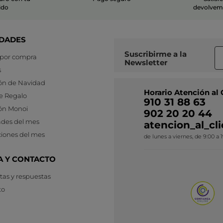
ido
devolvemo
DADES
Suscribirme a
la
 por compra
Newsletter
s
ón de Navidad
Horario Atención al 
e Regalo
910 31 88 63
ón Monoi
902 20 20 44
des del mes
atencion_al_c
iones del mes
de lunes a viernes, de 9:00 a 
A Y CONTACTO
as y respuestas
to