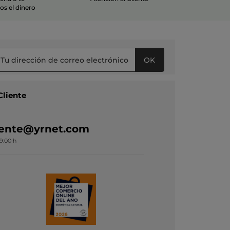
s el dinero
OK
Cliente
liente@yrnet.com
19:00 h