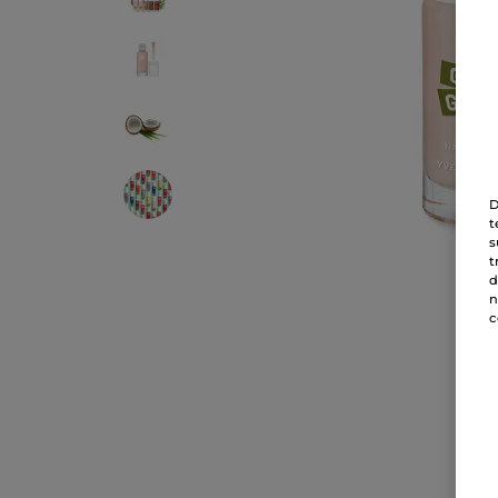
D
t
s
t
d
n
c