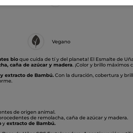
Vegano
tes bio
que cuida de tí y del planeta! El Esmalte de U
ha, caña de azúcar y madera
. ¡Color y brillo máximo
 y extracto de Bambú.
Con la duración, cobertura y bril
forme.
ntes de origen animal.
rocedentes de remolacha, caña de azúcar y madera.
o
y
extracto de Bambú.