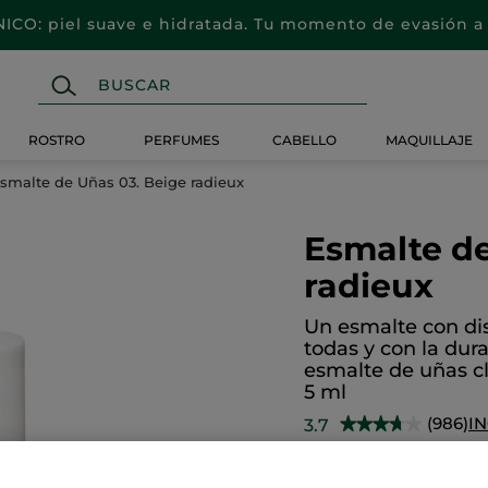
CO: piel suave e hidratada. Tu momento de evasión a 
ROSTRO
PERFUMES
CABELLO
MAQUILLAJE
smalte de Uñas 03. Beige radieux
Esmalte de
radieux
Un esmalte con dis
todas y con la dura
esmalte de uñas cl
5 ml
(986)
I
3.7
★★★★★
★★★★★
3.7
de
9,90€
5
estrellas.