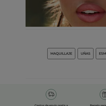
MAQUILLAJE
UÑAS
ESM
Gastos de envío gratis a
Regalo seg