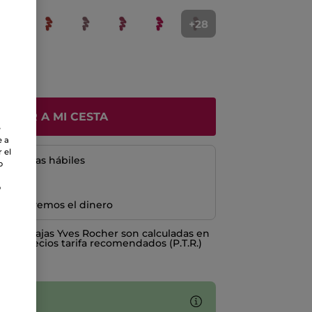
+28
ÑADIR A MI CESTA
e
e a
 el
5 a 8 días hábiles
o
o
e devolvemos el dinero
o ventajas Yves Rocher son calculadas en
los Precios tarifa recomendados (P.T.R.)