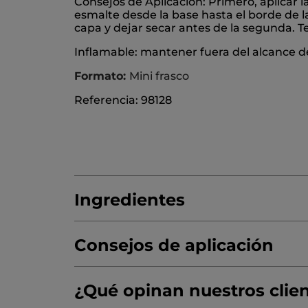
Consejos de Aplicación: Primero, aplicar l
esmalte desde la base hasta el borde de la
capa y dejar secar antes de la segunda. 
Inflamable: mantener fuera del alcance de
Formato:
Mini frasco
Referencia: 98128
Ingredientes
Consejos de aplicación
ETHYL ACETATE
BUTYL ACETATE
NITRO
ADIPIC ACID/NEOPENTYL GLYCOL/TRIM
¿Qué opinan nuestros clie
DIACETONE ALCOHOL
DIPROPYLENE G
Agitar bien antes de usar.
Inflamable.