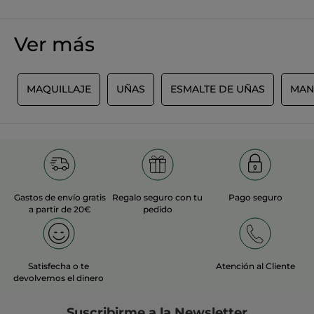
Recomienda este producto
Sí
Inicialmente publicado en yves-rocher.fr
Ver más
MÁS
A
MAQUILLAJE
UÑAS
ESMALTE DE UÑAS
MAN
Gastos de envío gratis
Regalo seguro con tu
Pago seguro
a partir de 20€
pedido
Satisfecha o te
Atención al Cliente
devolvemos el dinero
Suscribirme a
la Newsletter