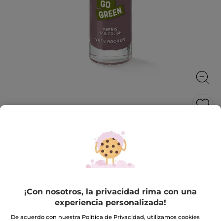
Esmalte de Uñas 09. Mauve jacinthe
Un esmalte con disolventes bio, accesibles para todas
y con la duración, cobertura y brillo de un esmalte de
uñas clásico.
5 ml
¡Con nosotros, la privacidad rima con una
★★★★★
★★★★★
3.7
(986)
INCLUIR UNA RESEÑA
experiencia personalizada!
3.7
de
9,90€
5
De acuerdo con nuestra Política de Privacidad, utilizamos cookies