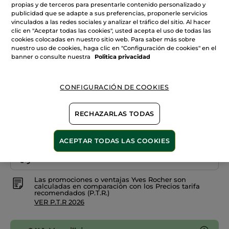
estrellas.
propias y de terceros para presentarle contenido personalizado y
Leer
publicidad que se adapte a sus preferencias, proponerle servicios
reseñas
+28
de
vinculados a las redes sociales y analizar el tráfico del sitio. Al hacer
Esmalte
clic en "Aceptar todas las cookies", usted acepta el uso de todas las
Mauve jacinthe
de
cookies colocadas en nuestro sitio web. Para saber más sobre
Uñas
034.
nuestro uso de cookies, haga clic en "Configuración de cookies" en el
Cantidad
Bleu
banner o consulte nuestra
Politica privacidad
automne
CONFIGURACIÓN DE COOKIES
AÑADIR A MI CESTA
RECHAZARLAS TODAS
Entrega entre 5 a 8 días hábiles
ACEPTAR TODAS LAS COOKIES
Pago Seguro
Satisfecho o te devolvemos el dinero
Las promociones o ventajas Yves Rocher son
calculadas en comparación con los Precios tarifa
recomendados (P.T.R.)
VER P.T.R 2026