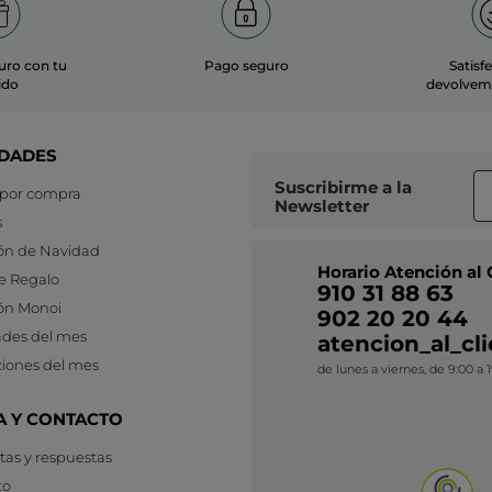
uro con tu
Pago seguro
Satisf
ido
devolvemo
DADES
Suscribirme a
la
 por compra
Newsletter
s
ón de Navidad
Horario Atención al 
e Regalo
910 31 88 63
ón Monoi
902 20 20 44
des del mes
atencion_al_c
iones del mes
de lunes a viernes, de 9:00 a 
A Y CONTACTO
as y respuestas
to