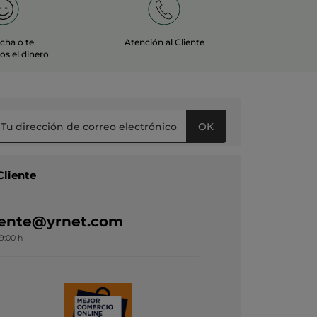
echa o te
Atención al Cliente
s el dinero
OK
Cliente
liente@yrnet.com
19:00 h