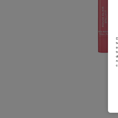
D
t
s
t
d
n
c