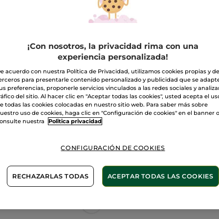
de
Lápiz
de
08. Rouge framboise
labios
Rouge
Elixir
Cantidad
¡Con nosotros, la privacidad rima con una
experiencia personalizada!
A
e acuerdo con nuestra Política de Privacidad, utilizamos cookies propias y d
erceros para presentarle contenido personalizado y publicidad que se adapt
us preferencias, proponerle servicios vinculados a las redes sociales y analizar
Entrega entre 
ráfico del sitio. Al hacer clic en "Aceptar todas las cookies", usted acepta el us
e todas las cookies colocadas en nuestro sitio web. Para saber más sobre
Pago Seguro
uestro uso de cookies, haga clic en "Configuración de cookies" en el banner 
onsulte nuestra
Politica privacidad
Satisfecho o t
Las promociones 
CONFIGURACIÓN DE COOKIES
comparación con 
VER P.T.R 2026
RECHAZARLAS TODAS
ACEPTAR TODAS LAS COOKIES
2 X 1: Maquillaje