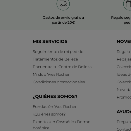
Gastos de envío gratis a
Regalo seg
partir de 20€
ped
MIS SERVICIOS
NOVE
Seguimiento de mi pedido
Regalo
Tratamientos de Belleza
Rebaja
Encuentra tu Centro de Belleza
Colecci
Mi club Yves Rocher
Ideas d
Condiciones promocionales
Colecci
Noveda
¿QUIÉNES SOMOS?
Promoc
Fundación Yves Rocher
AYUD
¿Quiénes somos?
Expertos en Cosmética Dermo-
Pregunt
botánica
Contac