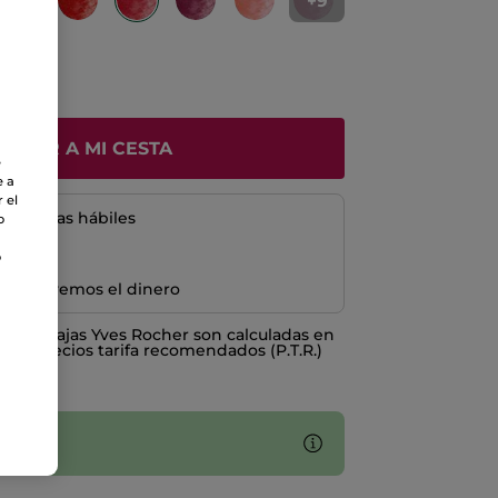
+9
ÑADIR A MI CESTA
e
e a
 el
5 a 8 días hábiles
o
o
e devolvemos el dinero
o ventajas Yves Rocher son calculadas en
los Precios tarifa recomendados (P.T.R.)