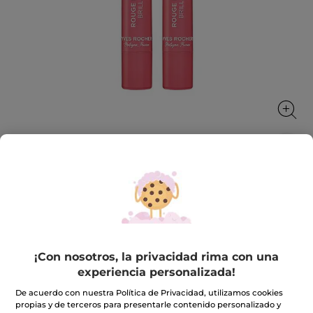
Lápiz de labios Rouge Elixir
¡Color y nutrición para tus labios en cualquier
momento! Un lápiz labial que combina color, brillo y
nutrición para cualquier ocasión.
2.2 g
¡Con nosotros, la privacidad rima con una
★★★★★
★★★★★
experiencia personalizada!
4.1
(189)
INCLUIR UNA RESEÑA
4.1
De acuerdo con nuestra Política de Privacidad, utilizamos cookies
de
15,90€
propias y de terceros para presentarle contenido personalizado y
5