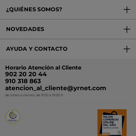
Seguimiento de mi pedido
¿QUIÉNES SOMOS?
Tratamientos de Belleza
Fundación Yves Rocher
Encuentra tu Centro de Belleza
NOVEDADES
¿Quiénes somos?
Mi club Yves Rocher
Regalo por compra
Expertos en Cosmética Dermo-botánica
Condiciones promocionales
AYUDA Y CONTACTO
Rebajas
Nuestros compromisos
Preguntas y respuestas
Colección de Navidad
Trabaja con nosotros
Horario Atención al Cliente
Contacto
Ideas de Regalo
902 20 20 44
Conviértete en Franquiciada
910 318 863
Colección Monoi
atencion_al_cliente@yrnet.com
Novedades del mes
de lunes a viernes, de 9:00 a 19:00 h
Promociones del mes