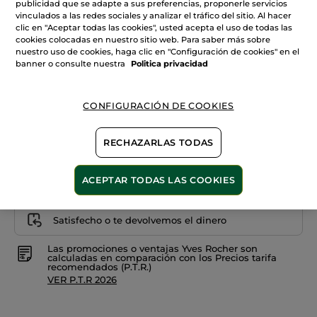
estrellas.
publicidad que se adapte a sus preferencias, proponerle servicios
Leer
vinculados a las redes sociales y analizar el tráfico del sitio. Al hacer
reseñas
+9
clic en "Aceptar todas las cookies", usted acepta el uso de todas las
de
Lápiz
cookies colocadas en nuestro sitio web. Para saber más sobre
07. Rouge camélia
de
nuestro uso de cookies, haga clic en "Configuración de cookies" en el
labios
banner o consulte nuestra
Politica privacidad
Rouge
Cantidad
Elixir
CONFIGURACIÓN DE COOKIES
PRODUCTO NO DISPONIBLE
RECHAZARLAS TODAS
ACEPTAR TODAS LAS COOKIES
Pago Seguro
Satisfecho o te devolvemos el dinero
Las promociones o ventajas Yves Rocher son
calculadas en comparación con los Precios tarifa
recomendados (P.T.R.)
VER P.T.R 2026