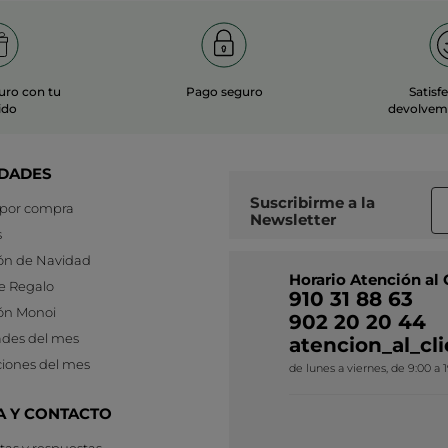
uro con tu
Pago seguro
Satisf
ido
devolvemo
DADES
Suscribirme a
la
 por compra
Newsletter
s
ón de Navidad
Horario Atención al 
e Regalo
910 31 88 63
ón Monoi
902 20 20 44
des del mes
atencion_al_c
iones del mes
de lunes a viernes, de 9:00 a 
A Y CONTACTO