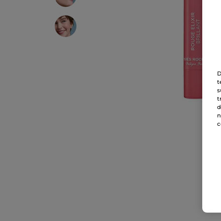
D
t
s
t
d
n
c