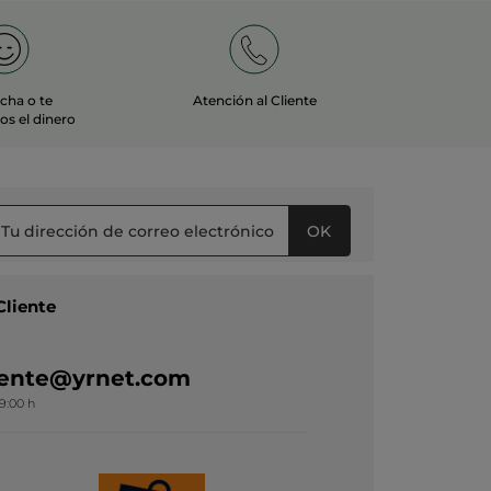
echa o te
Atención al Cliente
s el dinero
OK
Cliente
liente@yrnet.com
19:00 h