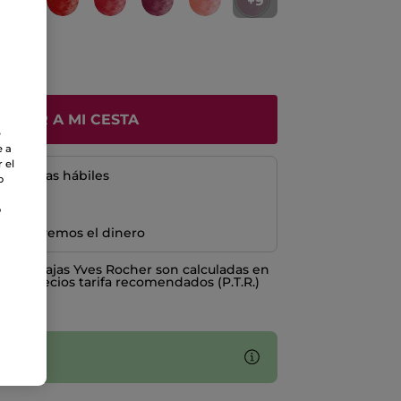
+9
ÑADIR A MI CESTA
e
e a
 el
5 a 8 días hábiles
o
o
e devolvemos el dinero
o ventajas Yves Rocher son calculadas en
los Precios tarifa recomendados (P.T.R.)