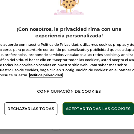
de
Lápiz
de
12. Rose fuchsia
labios
Rouge
Elixir
Cantidad
¡Con nosotros, la privacidad rima con una
experiencia personalizada!
A
e acuerdo con nuestra Política de Privacidad, utilizamos cookies propias y d
erceros para presentarle contenido personalizado y publicidad que se adapt
us preferencias, proponerle servicios vinculados a las redes sociales y analizar
Entrega entre 
ráfico del sitio. Al hacer clic en "Aceptar todas las cookies", usted acepta el us
e todas las cookies colocadas en nuestro sitio web. Para saber más sobre
Pago Seguro
uestro uso de cookies, haga clic en "Configuración de cookies" en el banner 
onsulte nuestra
Politica privacidad
Satisfecho o t
Las promociones 
CONFIGURACIÓN DE COOKIES
comparación con 
VER P.T.R 2026
RECHAZARLAS TODAS
ACEPTAR TODAS LAS COOKIES
2 X 1: Maquillaje