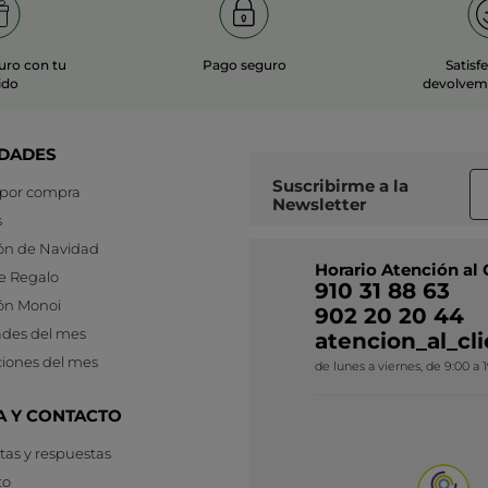
uro con tu
Pago seguro
Satisf
ido
devolvemo
DADES
Suscribirme a
la
 por compra
Newsletter
s
ón de Navidad
Horario Atención al 
e Regalo
910 31 88 63
ón Monoi
902 20 20 44
des del mes
atencion_al_c
iones del mes
de lunes a viernes, de 9:00 a 
A Y CONTACTO
as y respuestas
to