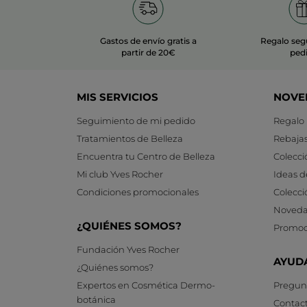
Gastos de envío gratis a
Regalo seg
partir de 20€
ped
MIS SERVICIOS
NOVE
Seguimiento de mi pedido
Regalo
Tratamientos de Belleza
Rebaja
Encuentra tu Centro de Belleza
Colecci
Mi club Yves Rocher
Ideas d
Condiciones promocionales
Colecci
Noveda
¿QUIÉNES SOMOS?
Promoc
Fundación Yves Rocher
AYUD
¿Quiénes somos?
Expertos en Cosmética Dermo-
Pregunt
botánica
Contac