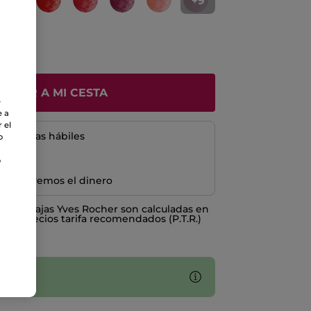
+9
ÑADIR A MI CESTA
e
e a
 el
5 a 8 días hábiles
o
o
e devolvemos el dinero
o ventajas Yves Rocher son calculadas en
los Precios tarifa recomendados (P.T.R.)