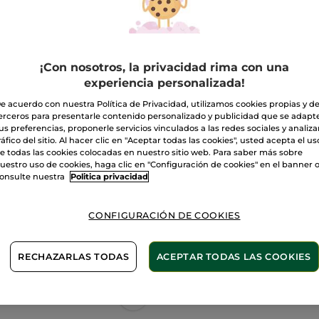
de
Lápiz
de
05. Rose sorbet
labios
Rouge
Elixir
Cantidad
¡Con nosotros, la privacidad rima con una
experiencia personalizada!
A
e acuerdo con nuestra Política de Privacidad, utilizamos cookies propias y d
erceros para presentarle contenido personalizado y publicidad que se adapt
us preferencias, proponerle servicios vinculados a las redes sociales y analizar
Entrega entre 
ráfico del sitio. Al hacer clic en "Aceptar todas las cookies", usted acepta el us
e todas las cookies colocadas en nuestro sitio web. Para saber más sobre
Pago Seguro
uestro uso de cookies, haga clic en "Configuración de cookies" en el banner 
onsulte nuestra
Politica privacidad
Satisfecho o t
Las promociones 
CONFIGURACIÓN DE COOKIES
comparación con 
VER P.T.R 2026
RECHAZARLAS TODAS
ACEPTAR TODAS LAS COOKIES
2 X 1: Maquillaje