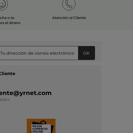
echa o te
Atención al Cliente
s el dinero
OK
Cliente
liente@yrnet.com
19:00 h