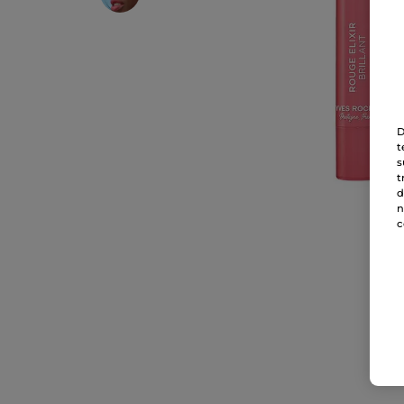
D
t
s
t
d
n
c