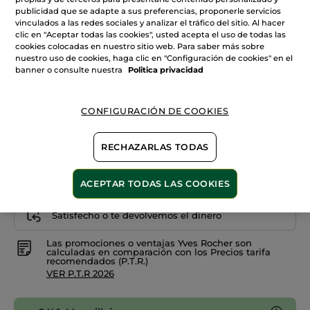
estrellas.
Leer
publicidad que se adapte a sus preferencias, proponerle servicios
reseñas
+9
vinculados a las redes sociales y analizar el tráfico del sitio. Al hacer
de
clic en "Aceptar todas las cookies", usted acepta el uso de todas las
Lápiz
02. Bois de rose
cookies colocadas en nuestro sitio web. Para saber más sobre
de
labios
nuestro uso de cookies, haga clic en "Configuración de cookies" en el
Rouge
banner o consulte nuestra
Politica privacidad
Cantidad
Elixir
CONFIGURACIÓN DE COOKIES
AÑADIR A MI CESTA
RECHAZARLAS TODAS
Entrega entre 5 a 8 días hábiles
ACEPTAR TODAS LAS COOKIES
Pago Seguro
Satisfecho o te devolvemos el dinero
Las promociones o ventajas Yves Rocher son
calculadas en comparación con los Precios tarifa
recomendados (P.T.R.)
VER P.T.R 2026