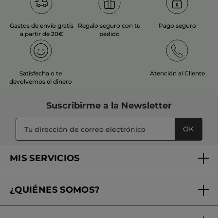
MÁS
Gastos de envío gratis
Regalo seguro con tu
Pago seguro
a partir de 20€
pedido
Satisfecha o te
Atención al Cliente
devolvemos el dinero
Suscribirme a
la Newsletter
OK
MIS SERVICIOS
Seguimiento de mi pedido
¿QUIÉNES SOMOS?
Tratamientos de Belleza
Fundación Yves Rocher
Encuentra tu Centro de Belleza