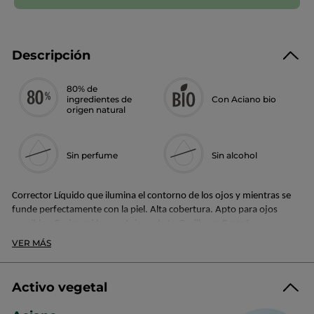
Descripción
80% de
ingredientes de
Con Aciano bio
origen natural
Sin perfume
Sin alcohol
Corrector Líquido que ilumina el contorno de los ojos y mientras se
funde perfectamente con la piel. Alta cobertura. Apto para ojos
sensibles. Enriquecido con Aciano de La Gacilly, en Bretaña.
VER MÁS
Su +:
Textura líquida de fácil aplicación.
Activo vegetal
Disponble en 10 tonos.