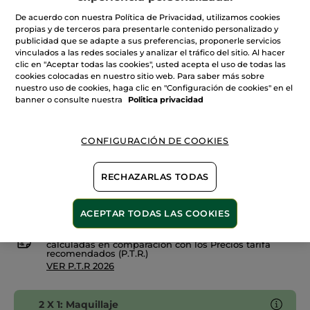
Leer
reseñas
+10
De acuerdo con nuestra Política de Privacidad, utilizamos cookies
de
propias y de terceros para presentarle contenido personalizado y
Anti-
Beige 100
ojeras
publicidad que se adapte a sus preferencias, proponerle servicios
Alta
vinculados a las redes sociales y analizar el tráfico del sitio. Al hacer
Cobertura
clic en "Aceptar todas las cookies", usted acepta el uso de todas las
Cantidad
Luminosidad
cookies colocadas en nuestro sitio web. Para saber más sobre
nuestro uso de cookies, haga clic en "Configuración de cookies" en el
banner o consulte nuestra
Politica privacidad
AÑADIR A MI CESTA
CONFIGURACIÓN DE COOKIES
Entrega entre 5 a 8 días hábiles
RECHAZARLAS TODAS
Pago Seguro
Satisfecho o te devolvemos el dinero
ACEPTAR TODAS LAS COOKIES
Las promociones o ventajas Yves Rocher son
calculadas en comparación con los Precios tarifa
recomendados (P.T.R.)
VER P.T.R 2026
2 X 1: Maquillaje