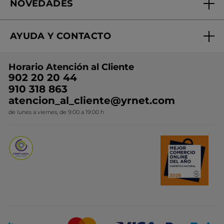
NOVEDADES
¿Quiénes somos?
Mi club Yves Rocher
Regalo por compra
Expertos en Cosmética Dermo-botánica
Condiciones promocionales
AYUDA Y CONTACTO
Rebajas
Nuestros compromisos
Preguntas y respuestas
Colección de Navidad
Trabaja con nosotros
Horario Atención al Cliente
Contacto
Ideas de Regalo
902 20 20 44
Conviértete en Franquiciada
910 318 863
Colección Monoi
atencion_al_cliente@yrnet.com
Novedades del mes
de lunes a viernes, de 9:00 a 19:00 h
Promociones del mes