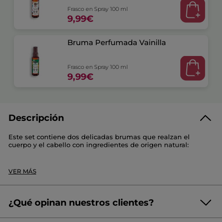
Frasco en Spray 100 ml
9,99€
Bruma Perfumada Vainilla
Frasco en Spray 100 ml
9,99€
Descripción
Este set contiene dos delicadas brumas que realzan el
cuerpo y el cabello con ingredientes de origen natural:
- Una Bruma Perfumada Cuerpo y Cabello Coco:
con un 95
% de ingredientes de origen natural perfuma delicadamente
VER MÁS
el cuerpo y el cabello.
- Una Bruma Perfumada Cuerpo y Cabello Vainilla Bourbon:
con un 96 % de ingredientes de origen natural perfuma
¿Qué opinan nuestros clientes?
delicadamente el cuerpo y el cabello.