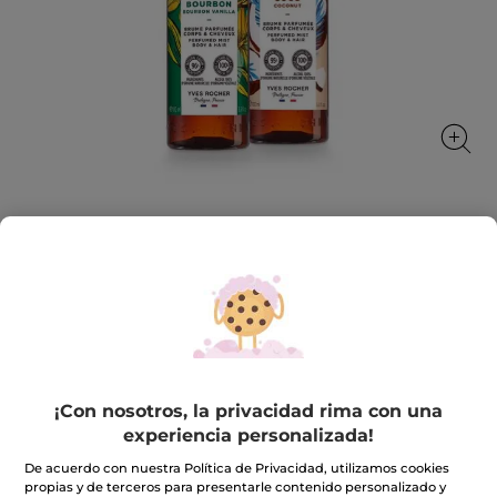
Kit dúo Bruma perfumada Vainilla y
Coco
El placer de una bruma perfumada para vaporizar
sobre el cuerpo y el cabello
★★★★★
★★★★★
4.7
(664)
INCLUIR UNA RESEÑA
¡Con nosotros, la privacidad rima con una
4.7
de
15,99€
19,98€
-20%
experiencia personalizada!
5
estrellas.
Leer
De acuerdo con nuestra Política de Privacidad, utilizamos cookies
Cantidad
reseñas
propias y de terceros para presentarle contenido personalizado y
de