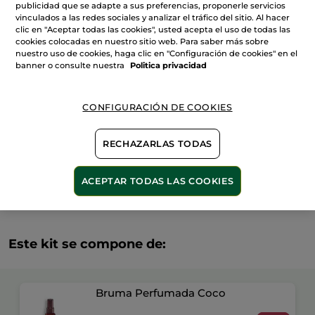
publicidad que se adapte a sus preferencias, proponerle servicios
Kit
dúo
vinculados a las redes sociales y analizar el tráfico del sitio. Al hacer
Bruma
clic en "Aceptar todas las cookies", usted acepta el uso de todas las
AÑADIR A MI CESTA
perfumada
cookies colocadas en nuestro sitio web. Para saber más sobre
Vainilla
nuestro uso de cookies, haga clic en "Configuración de cookies" en el
y
Coco
banner o consulte nuestra
Politica privacidad
Entrega entre 5 a 8 días hábiles
CONFIGURACIÓN DE COOKIES
Pago Seguro
Satisfecho o te devolvemos el dinero
RECHAZARLAS TODAS
Las promociones o ventajas Yves Rocher son
calculadas en comparación con los Precios tarifa
recomendados (P.T.R.)
ACEPTAR TODAS LAS COOKIES
VER P.T.R 2026
Este kit se compone de:
Bruma Perfumada Coco