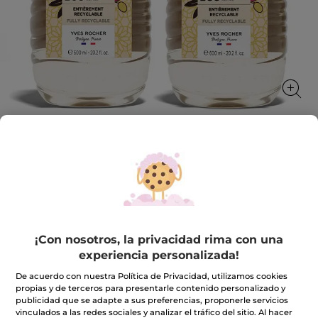
Kit de 2 Eco-Recargas Argán & Pétalos
de Rosa
Eco-Recarga. El placer de nuestros geles en un nuevo
formato totalmente reciclable
¡Con nosotros, la privacidad rima con una
★★★★★
★★★★★
4.8
(578)
INCLUIR UNA RESEÑA
experiencia personalizada!
4.8
de
10,99€
15,98€
De acuerdo con nuestra Política de Privacidad, utilizamos cookies
-31%
5
propias y de terceros para presentarle contenido personalizado y
estrellas.
Leer
publicidad que se adapte a sus preferencias, proponerle servicios
Cantidad
reseñas
vinculados a las redes sociales y analizar el tráfico del sitio. Al hacer
de