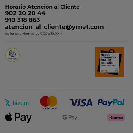
Preguntas y respuestas
Colección de Navidad
Trabaja con nosotros
Horario Atención al Cliente
Contacto
Ideas de Regalo
902 20 20 44
Conviértete en Franquiciada
910 318 863
Colección Monoi
atencion_al_cliente@yrnet.com
Novedades del mes
de lunes a viernes, de 9:00 a 19:00 h
Promociones del mes