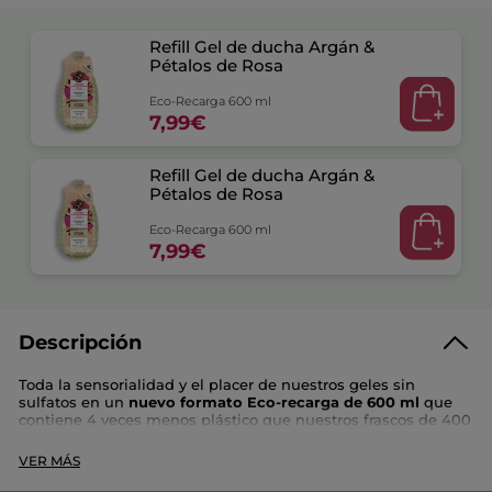
Refill Gel de ducha Argán &
Pétalos de Rosa
Eco-Recarga 600 ml
7,99€
Refill Gel de ducha Argán &
Pétalos de Rosa
Eco-Recarga 600 ml
7,99€
Descripción
Toda la sensorialidad y el placer de nuestros geles sin
sulfatos en un
nuevo formato Eco-recarga de 600 ml
que
contiene 4 veces menos plástico que nuestros frascos de 400
ml y está fabricado con al menos un 90 % de plástico
reciclado procedente de zonas costeras y ¡el envase es
VER MÁS
totalmente reciclable!