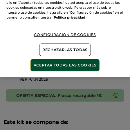
clic en "Aceptar todas las cookies", usted acepta el uso de todas las
Kit
de
cookies colocadas en nuestro sitio web. Para saber más sobre
2
nuestro uso de cookies, haga clic en "Configuración de cookies" en el
AÑADIR A MI CESTA
Eco-
banner o consulte nuestra
Politica privacidad
Recargas
Argán
&
Pétalos
de
CONFIGURACIÓN DE COOKIES
Entrega entre 5 a 8 días hábiles
Rosa
Pago Seguro
RECHAZARLAS TODAS
Satisfecho o te devolvemos el dinero
ACEPTAR TODAS LAS COOKIES
Las promociones o ventajas Yves Rocher son
calculadas en comparación con los Precios tarifa
recomendados (P.T.R.)
VER P.T.R 2026
OFERTA ESPECIAL: Frasco recargable 1€
Este kit se compone de: