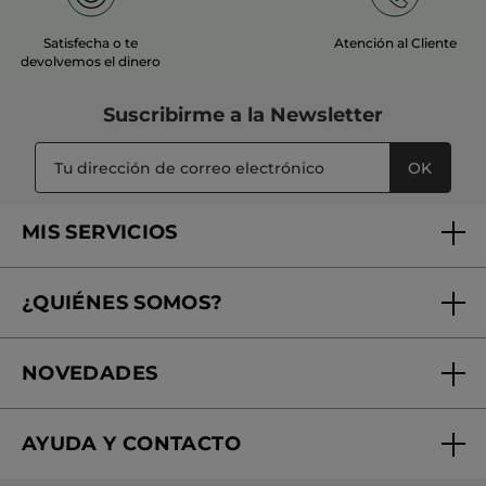
Satisfecha o te
Atención al Cliente
devolvemos el dinero
Suscribirme a
la Newsletter
OK
MIS SERVICIOS
Seguimiento de mi pedido
¿QUIÉNES SOMOS?
Tratamientos de Belleza
Fundación Yves Rocher
Encuentra tu Centro de Belleza
NOVEDADES
¿Quiénes somos?
Mi club Yves Rocher
Regalo por compra
Expertos en Cosmética Dermo-botánica
Condiciones promocionales
AYUDA Y CONTACTO
Rebajas
Nuestros compromisos