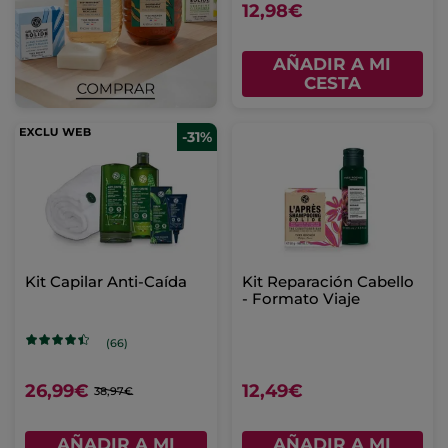
12,98€
AÑADIR A MI
CESTA
-31%
Kit Capilar Anti-Caída
Kit Reparación Cabello
- Formato Viaje
(66)
26,99€
12,49€
38,97€
AÑADIR A MI
AÑADIR A MI