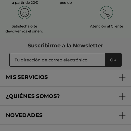
a partir de 20€
pedido
Satisfecha o te
Atención al Cliente
devolvemos el dinero
Suscribirme a
la Newsletter
OK
MIS SERVICIOS
Seguimiento de mi pedido
¿QUIÉNES SOMOS?
Tratamientos de Belleza
Fundación Yves Rocher
Encuentra tu Centro de Belleza
NOVEDADES
¿Quiénes somos?
Mi club Yves Rocher
Regalo por compra
Expertos en Cosmética Dermo-botánica
Condiciones promocionales