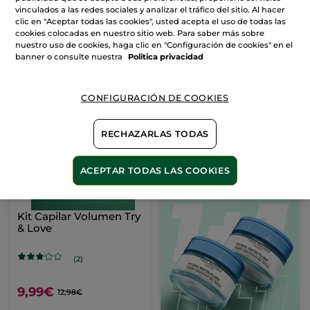
vinculados a las redes sociales y analizar el tráfico del sitio. Al hacer
clic en "Aceptar todas las cookies", usted acepta el uso de todas las
9,99€
9,99€
11,98€
11,98€
cookies colocadas en nuestro sitio web. Para saber más sobre
nuestro uso de cookies, haga clic en "Configuración de cookies" en el
banner o consulte nuestra
Politica privacidad
AÑADIR A MI
AÑADIR A MI
CESTA
CESTA
CONFIGURACIÓN DE COOKIES
-23%
RECHAZARLAS TODAS
ACEPTAR TODAS LAS COOKIES
Kit Capilar Volumen Try
& Love
(2)
9,99€
12,98€