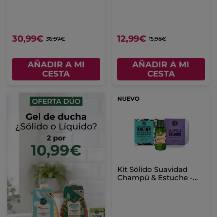
Acondicionador &
Sérum
30,99€
12,99€
36,97€
15,98€
AÑADIR A MI
AÑADIR A MI
CESTA
CESTA
NUEVO
Kit Sólido Suavidad
Champú & Estuche -
Cabello