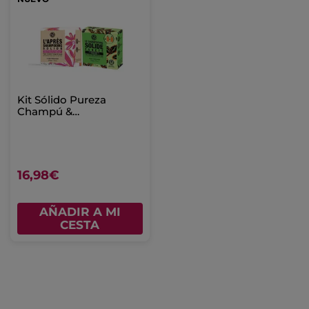
Kit Sólido Pureza
Champú &
Acondicionador -
Cabello
16,98€
AÑADIR A MI
CESTA