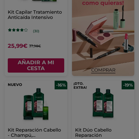
Kit Capilar Tratamiento
Anticaída Intensivo
(30)
25,99€
37,98€
AÑADIR A MI
CESTA
NUEVO
-16%
-19%
Kit Reparación Cabello
Kit Dúo Cabello
- Champú,
Reparación