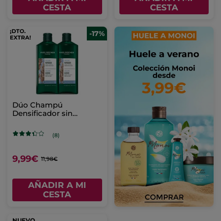
CESTA
CESTA
-17%
Dúo Champú
Densificador sin
Sulfatos
(8)
9,99€
11,98€
AÑADIR A MI
CESTA
NUEVO