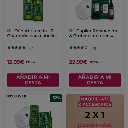
Kit Dúo Anti-caída - 2
Kit Capilar Reparación
Champús para cabello
& Protección Intensa
frágil
(4)
(2)
12,99€
22,99€
15,98€
32,97€
AÑADIR A MI
AÑADIR A MI
CESTA
CESTA
-32%