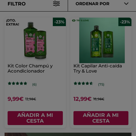
FILTRO
ORDENAR POR
-23%
-23%
Kit Color Champú y
Kit Capilar Anti-caída
Acondicionador
Try & Love
(6)
(75)
9,99€
12,99€
12,98€
16,98€
AÑADIR A MI
AÑADIR A MI
CESTA
CESTA