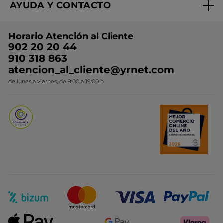
AYUDA Y CONTACTO
Rebajas
Nuestros compromisos
Preguntas y respuestas
Colección de Navidad
Trabaja con nosotros
Horario Atención al Cliente
Contacto
Ideas de Regalo
902 20 20 44
Conviértete en Franquiciada
910 318 863
Colección Monoi
atencion_al_cliente@yrnet.com
Novedades del mes
de lunes a viernes, de 9:00 a 19:00 h
Promociones del mes