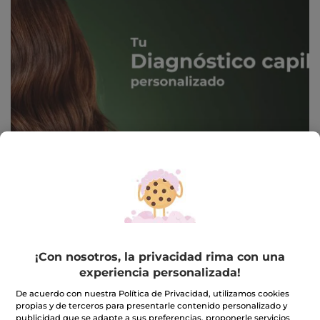
-17%
-17%
¡Con nosotros, la privacidad rima con una
experiencia personalizada!
Kit Dúo Color - 2
Kit Dúo Champús
Champús para cabello
Nutritivos
De acuerdo con nuestra Política de Privacidad, utilizamos cookies
teñido
propias y de terceros para presentarle contenido personalizado y
(3)
(4)
publicidad que se adapte a sus preferencias, proponerle servicios