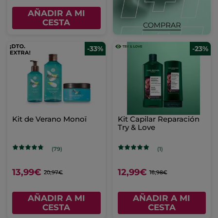
AÑADIR A MI
CESTA
-33%
-23%
Kit de Verano Monoï
Kit Capilar Reparación
Try & Love
(79)
(1)
13,99€
12,99€
20,97€
16,98€
AÑADIR A MI
AÑADIR A MI
CESTA
CESTA