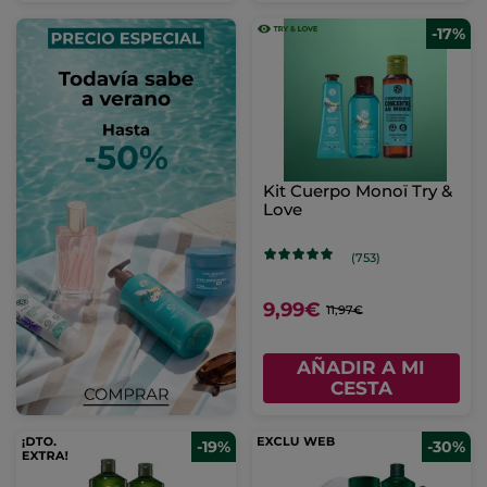
-17%
Kit Cuerpo Monoï Try &
Love
(753)
9,99€
11,97€
AÑADIR A MI
CESTA
-19%
-30%