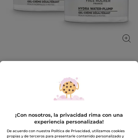
1+1 Gel-Crema Hidratante
Intensifica la hidratación, refresca y rellena la piel
★★★★★
★★★★★
INCLUIR UNA RESEÑA
No
hay
23,90€
47,80€
valoraciones
de
¡Con nosotros, la privacidad rima con una
1+1
experiencia personalizada!
Gel-
Cantidad
Crema
Hidratante
De acuerdo con nuestra Política de Privacidad, utilizamos cookies
propias y de terceros para presentarle contenido personalizado y