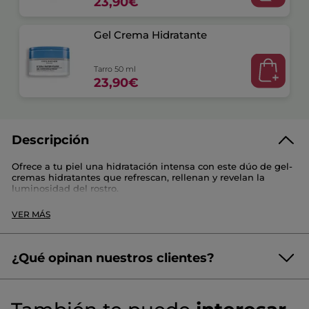
23,90€
Gel Crema Hidratante
Tarro 50 ml
23,90€
Descripción
Ofrece a tu piel una hidratación intensa con este dúo de gel-
cremas hidratantes que refrescan, rellenan y revelan la
luminosidad del rostro.
Este set contiene :
VER MÁS
- 2x Gel-Cremas Hidratantes (50 ml) :
Esta gel-crema hidrata y refresca inmediatamente la piel
para un efecto fresco y luminoso. Enriquecida con Edulis y
¿Qué opinan nuestros clientes?
Ácido Hialurónico, ayuda a retener el agua en la superficie de
la piel para una hidratación intensa y una piel
¡Queremos conocer tu opinión!
Sin
instantáneamente más rellena. En 4 semanas, la piel está
más lisa y las líneas de deshidratación parecen reducidas. Su
puntuación
☆☆☆☆☆
☆☆☆☆☆