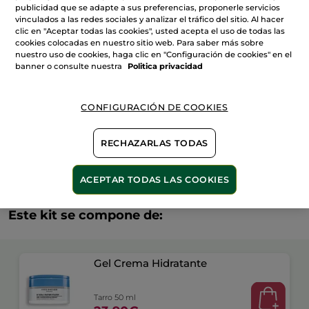
publicidad que se adapte a sus preferencias, proponerle servicios
AÑADIR A MI CESTA
vinculados a las redes sociales y analizar el tráfico del sitio. Al hacer
clic en "Aceptar todas las cookies", usted acepta el uso de todas las
cookies colocadas en nuestro sitio web. Para saber más sobre
nuestro uso de cookies, haga clic en "Configuración de cookies" en el
Entrega entre 5 a 8 días hábiles
banner o consulte nuestra
Politica privacidad
Pago Seguro
Satisfecho o te devolvemos el dinero
CONFIGURACIÓN DE COOKIES
Las promociones o ventajas Yves Rocher son
calculadas en comparación con los Precios tarifa
RECHAZARLAS TODAS
recomendados (P.T.R.)
VER P.T.R 2026
ACEPTAR TODAS LAS COOKIES
Este kit se compone de:
Gel Crema Hidratante
Tarro 50 ml