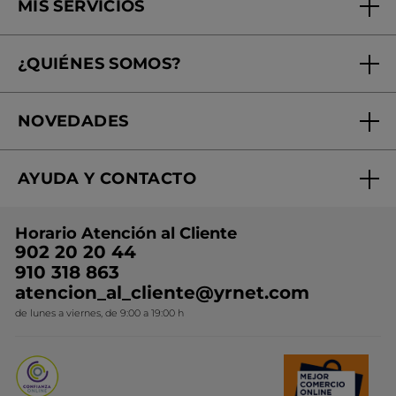
MIS SERVICIOS
Seguimiento de mi pedido
¿QUIÉNES SOMOS?
Tratamientos de Belleza
Fundación Yves Rocher
Encuentra tu Centro de Belleza
NOVEDADES
¿Quiénes somos?
Mi club Yves Rocher
Regalo por compra
Expertos en Cosmética Dermo-botánica
Condiciones promocionales
AYUDA Y CONTACTO
Rebajas
Nuestros compromisos
Preguntas y respuestas
Colección de Navidad
Trabaja con nosotros
Horario Atención al Cliente
Contacto
Ideas de Regalo
902 20 20 44
Conviértete en Franquiciada
910 318 863
Colección Monoi
atencion_al_cliente@yrnet.com
Novedades del mes
de lunes a viernes, de 9:00 a 19:00 h
Promociones del mes