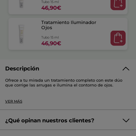
Tubo 15 ml
46,90€
Tratamiento Iluminador
Ojos
Tubo 15 ml
46,90€
Descripción
Ofrece a tu mirada un tratamiento completo con este dúo
que corrige las arrugas e ilumina el contorno de ojos.
Este set contiene :
VER MÁS
- 2x Tratamientos Anti-Edad Iluminadores (15 ml) :
Este tratamiento corrige instantáneamente las arrugas e
ilumina el contorno de ojos. En 4 semanas, los párpados
parecen menos caídos y la mirada se ve más joven. Su
¿Qué opinan nuestros clientes?
fórmula está infusionada con Aquilea Dorada, 70% más
potente que el resveratrol*, para corregir todos los signos de
¡Queremos conocer tu opinión!
Sin
la edad.