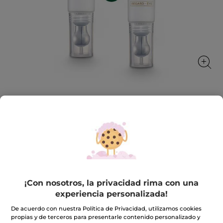
1+1 Tratamiento Iluminador Global
Anti-Edad
Corrige las arrugas e ilumina la mirada
★★★★★
★★★★★
INCLUIR UNA RESEÑA
No
¡Con nosotros, la privacidad rima con una
hay
46,90€
93,80€
valoraciones
experiencia personalizada!
de
1+1
Tratamiento
De acuerdo con nuestra Política de Privacidad, utilizamos cookies
Cantidad
Iluminador
propias y de terceros para presentarle contenido personalizado y
Global