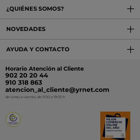
Seguimiento de mi pedido
¿QUIÉNES SOMOS?
Tratamientos de Belleza
Fundación Yves Rocher
Encuentra tu Centro de Belleza
NOVEDADES
¿Quiénes somos?
Mi club Yves Rocher
Regalo por compra
Expertos en Cosmética Dermo-botánica
Condiciones promocionales
AYUDA Y CONTACTO
Rebajas
Nuestros compromisos
Preguntas y respuestas
Colección de Navidad
Trabaja con nosotros
Horario Atención al Cliente
Contacto
Ideas de Regalo
902 20 20 44
Conviértete en Franquiciada
910 318 863
Colección Monoi
atencion_al_cliente@yrnet.com
Novedades del mes
de lunes a viernes, de 9:00 a 19:00 h
Promociones del mes