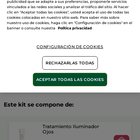
publicidad que se adapte a sus preferencias, proponerle servicios
Anti-
Edad
vinculados a las redes sociales y analizar el tráfico del sitio. Al hacer
AÑADIR A MI CESTA
clic en "Aceptar todas las cookies", usted acepta el uso de todas las
cookies colocadas en nuestro sitio web. Para saber más sobre
nuestro uso de cookies, haga clic en "Configuración de cookies" en el
banner o consulte nuestra
Politica privacidad
Entrega entre 5 a 8 días hábiles
Pago Seguro
CONFIGURACIÓN DE COOKIES
Satisfecho o te devolvemos el dinero
RECHAZARLAS TODAS
Las promociones o ventajas Yves Rocher son
calculadas en comparación con los Precios tarifa
recomendados (P.T.R.)
ACEPTAR TODAS LAS COOKIES
VER P.T.R 2026
Este kit se compone de:
Tratamiento Iluminador
Ojos