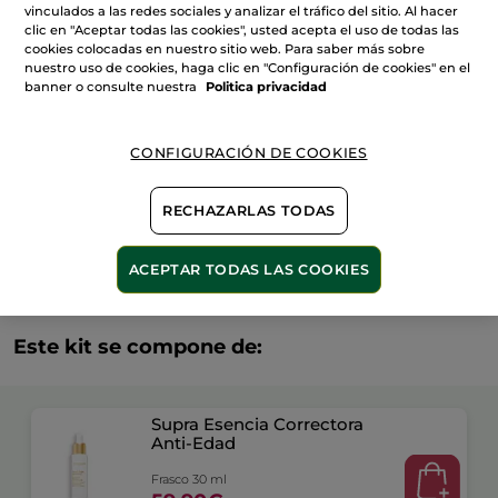
vinculados a las redes sociales y analizar el tráfico del sitio. Al hacer
Esencia
AÑADIR A MI CESTA
Correctora
clic en "Aceptar todas las cookies", usted acepta el uso de todas las
30
cookies colocadas en nuestro sitio web. Para saber más sobre
ml
nuestro uso de cookies, haga clic en "Configuración de cookies" en el
banner o consulte nuestra
Politica privacidad
Entrega entre 5 a 8 días hábiles
Pago Seguro
CONFIGURACIÓN DE COOKIES
Satisfecho o te devolvemos el dinero
RECHAZARLAS TODAS
Las promociones o ventajas Yves Rocher son
calculadas en comparación con los Precios tarifa
recomendados (P.T.R.)
VER P.T.R 2026
ACEPTAR TODAS LAS COOKIES
Este kit se compone de:
Supra Esencia Correctora
Anti-Edad
Frasco 30 ml