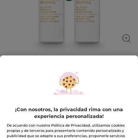
1+1 La Supra Esencia Correctora 30 ml
Regenera, alisa e hidrata
★★★★★
★★★★★
3.0
(2)
INCLUIR UNA RESEÑA
3
de
59,90€
119,80€
¡Con nosotros, la privacidad rima con una
5
estrellas.
experiencia personalizada!
Leer
reseñas
Cantidad
de
De acuerdo con nuestra Política de Privacidad, utilizamos cookies
1+1
propias y de terceros para presentarle contenido personalizado y
La
publicidad que se adapte a sus preferencias, proponerle servicios
Supra