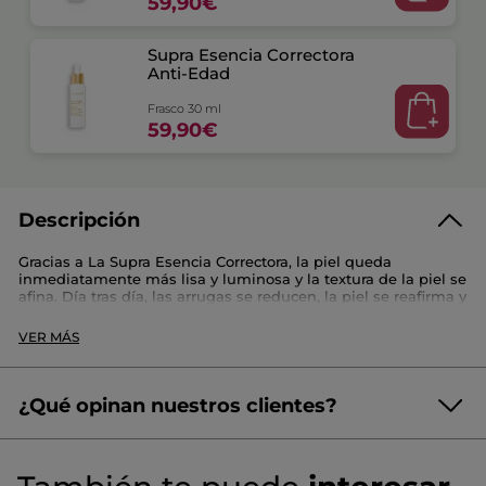
59,90€
Supra Esencia Correctora
Anti-Edad
Frasco 30 ml
59,90€
Descripción
Gracias a La Supra Esencia Correctora, la piel queda
inmediatamente más lisa y luminosa y la textura de la piel se
afina. Día tras día, las arrugas se reducen, la piel se reafirma y
el tono se vuelve más uniforme. En 1 mes, la piel está
redensificada y revitalizada. Su fórmula está infusionada con
VER MÁS
Aquilea Dorada, 70% más potente que el resveratrol*, para
corregir todos los signos de la edad.
- Punto fuerte :
¿Qué opinan nuestros clientes?
Innovadora textura sérum-esencia ultrafluida y
ultrapenetrante.
(2 reseñas)
☆☆☆☆☆
☆☆☆☆☆
3.0/5
- Consejo de aplicación :
3