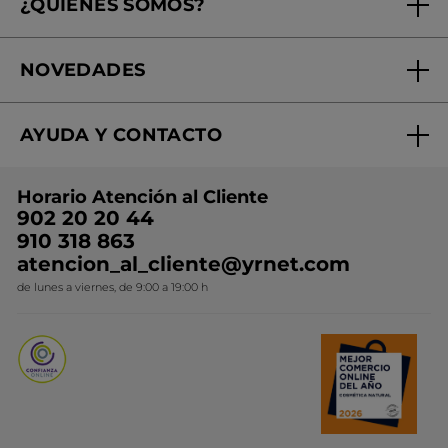
¿QUIÉNES SOMOS?
Tratamientos de Belleza
Fundación Yves Rocher
Encuentra tu Centro de Belleza
NOVEDADES
¿Quiénes somos?
Mi club Yves Rocher
Regalo por compra
Expertos en Cosmética Dermo-botánica
Condiciones promocionales
AYUDA Y CONTACTO
Rebajas
Nuestros compromisos
Preguntas y respuestas
Colección de Navidad
Trabaja con nosotros
Horario Atención al Cliente
Contacto
Ideas de Regalo
902 20 20 44
Conviértete en Franquiciada
910 318 863
Colección Monoi
atencion_al_cliente@yrnet.com
Novedades del mes
de lunes a viernes, de 9:00 a 19:00 h
Promociones del mes