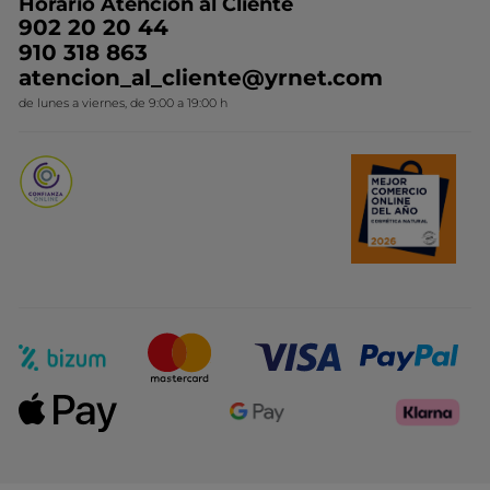
Horario Atención al Cliente
Contacto
Ideas de Regalo
902 20 20 44
Conviértete en Franquiciada
910 318 863
Colección Monoi
atencion_al_cliente@yrnet.com
Novedades del mes
de lunes a viernes, de 9:00 a 19:00 h
Promociones del mes