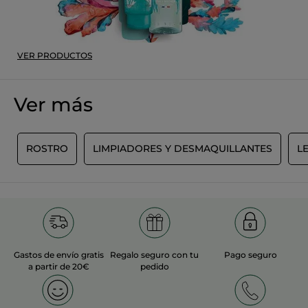
Recomienda este producto
Sí
Inicialmente publicado en yves-rocher.fr
VER PRODUCTOS
MÁS
Ver más
S
ROSTRO
LIMPIADORES Y DESMAQUILLANTES
L
Gastos de envío gratis
Regalo seguro con tu
Pago seguro
a partir de 20€
pedido