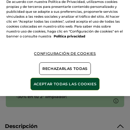
De acuerdo con nuestra Política de Privacidad, utilizamos cookies
de
Leche
propias y de terceros para presentarle contenido personalizado y
Desmaquillante
publicidad que se adapte a sus preferencias, proponerle servicios
AÑADIR A MI CESTA
vinculados a las redes sociales y analizar el tráfico del sitio. Al hacer
clic en "Aceptar todas las cookies", usted acepta el uso de todas las
cookies colocadas en nuestro sitio web. Para saber más sobre
nuestro uso de cookies, haga clic en "Configuración de cookies" en el
banner o consulte nuestra
Politica privacidad
Entrega entre 5 a 8 días hábiles
Pago Seguro
CONFIGURACIÓN DE COOKIES
Satisfecho o te devolvemos el dinero
Las promociones o ventajas Yves Rocher son
RECHAZARLAS TODAS
calculadas en comparación con los Precios tarifa
recomendados (P.T.R.)
VER P.T.R 2026
ACEPTAR TODAS LAS COOKIES
-30% en tu 2º limpiador:
Descripción