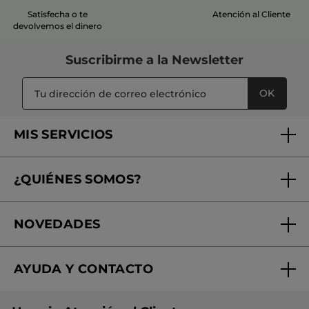
Satisfecha o te
Atención al Cliente
devolvemos el dinero
Suscribirme a
la Newsletter
OK
MIS SERVICIOS
Seguimiento de mi pedido
¿QUIÉNES SOMOS?
Tratamientos de Belleza
Fundación Yves Rocher
Encuentra tu Centro de Belleza
NOVEDADES
¿Quiénes somos?
Mi club Yves Rocher
Regalo por compra
Expertos en Cosmética Dermo-botánica
Condiciones promocionales
AYUDA Y CONTACTO
Rebajas
Nuestros compromisos
Preguntas y respuestas
Colección de Navidad
Trabaja con nosotros