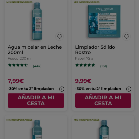
Agua micelar en Leche
Limpiador Sólido
200ml
Rostro
Frasco
200 ml
Papel
75 g
(442)
(131)
7,99€
9,99€
-30% en tu 2º limpiador:
-30% en tu 2º limpiador:
AÑADIR A MI
AÑADIR A MI
CESTA
CESTA