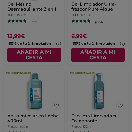
Gel Marino
Gel Limpiador Ultra-
Desmaquillante 3 en 1
frescor Pure Algue
Tubo
150 ml
Tubo
125 ml
(931)
(804)
13,99€
6,99€
-30% en tu 2º limpiador:
-30% en tu 2º limpiador:
AÑADIR A MI
AÑADIR A MI
CESTA
CESTA
Agua micelar en Leche
Espuma Limpiadora
400ml
Oxigenante
Frasco
400 ml
Frasco
150 ml