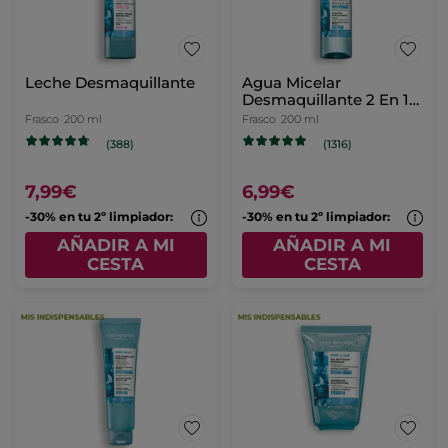
Leche Desmaquillante
Agua Micelar
Desmaquillante 2 En 1
200ml
Frasco
200 ml
Frasco
200 ml
(388)
(1316)
7,99€
6,99€
-30% en tu 2º limpiador:
-30% en tu 2º limpiador:
AÑADIR A MI
AÑADIR A MI
CESTA
CESTA