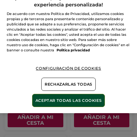
AÑADIR A MI
AÑADIR A MI
experiencia personalizada!
CESTA
CESTA
De acuerdo con nuestra Política de Privacidad, utilizamos cookies
propias y de terceros para presentarle contenido personalizado y
publicidad que se adapte a sus preferencias, proponerle servicios
vinculados a las redes sociales y analizar el tráfico del sitio. Al hacer
clic en "Aceptar todas las cookies", usted acepta el uso de todas las
cookies colocadas en nuestro sitio web. Para saber más sobre
nuestro uso de cookies, haga clic en "Configuración de cookies" en el
banner o consulte nuestra
Politica privacidad
Gel Limpiador Ultra-
Agua Micelar
CONFIGURACIÓN DE COOKIES
frescor
Desmaquillante 2 En 1
400ml
Frasco
390 ml
Frasco
400 ml
RECHAZARLAS TODAS
(1054)
(1312)
11,99€
11,99€
ACEPTAR TODAS LAS COOKIES
-30% en tu 2º limpiador:
-30% en tu 2º limpiador:
AÑADIR A MI
AÑADIR A MI
CESTA
CESTA