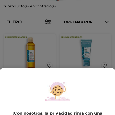
12
producto(s) encontrado(s)
FILTRO
ORDENAR POR
Aceite Desmaquillante
Exfoliante Luminosdiad
Ultra-frescor
Frasco
150 ml
Tubo
75 ml
(290)
(1270)
12,99€
10,99€
-30% en tu 2º limpiador:
-30% en tu 2º limpiador:
¡Con nosotros, la privacidad rima con una