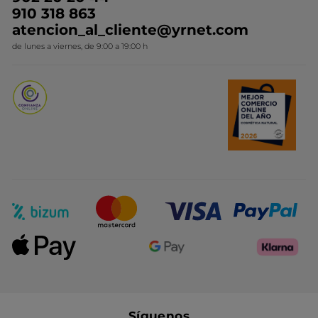
910 318 863
Colección Monoi
atencion_al_cliente@yrnet.com
Novedades del mes
de lunes a viernes, de 9:00 a 19:00 h
Promociones del mes
Síguenos