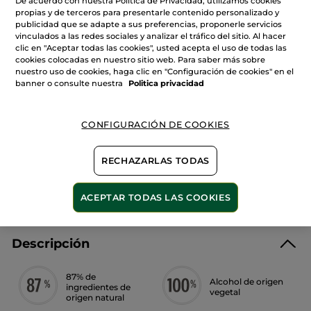
De acuerdo con nuestra Política de Privacidad, utilizamos cookies
de
propias y de terceros para presentarle contenido personalizado y
Eau
de
publicidad que se adapte a sus preferencias, proponerle servicios
Parfum
vinculados a las redes sociales y analizar el tráfico del sitio. Al hacer
AÑADIR A MI CESTA
Garden
clic en "Aceptar todas las cookies", usted acepta el uso de todas las
Party
30ml
cookies colocadas en nuestro sitio web. Para saber más sobre
nuestro uso de cookies, haga clic en "Configuración de cookies" en el
banner o consulte nuestra
Politica privacidad
Entrega entre 5 a 8 días hábiles
Pago Seguro
CONFIGURACIÓN DE COOKIES
Satisfecho o te devolvemos el dinero
RECHAZARLAS TODAS
Las promociones o ventajas Yves Rocher son
calculadas en comparación con los Precios tarifa
recomendados (P.T.R.)
VER P.T.R 2026
ACEPTAR TODAS LAS COOKIES
Descripción
87% de
Alcohol de origen
ingredientes de
vegetal
origen natural