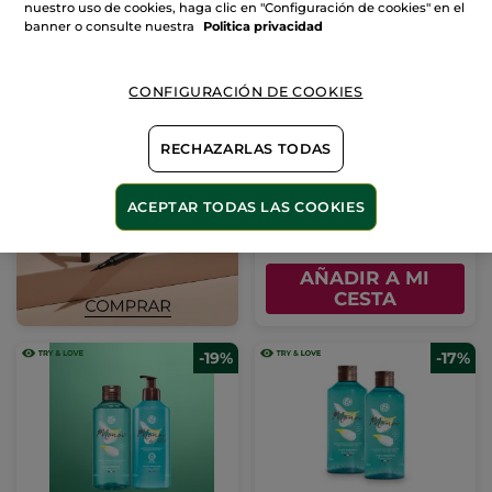
nuestro uso de cookies, haga clic en "Configuración de cookies" en el
banner o consulte nuestra
Politica privacidad
CONFIGURACIÓN DE COOKIES
Kit Cuerpo Monoï Try &
Love
RECHAZARLAS TODAS
(752)
ACEPTAR TODAS LAS COOKIES
9,99€
11,97€
AÑADIR A MI
CESTA
-19%
-17%