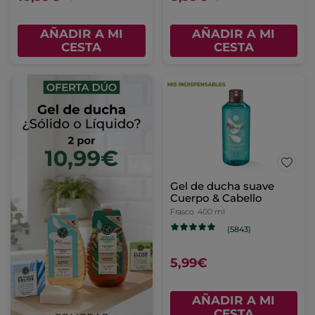
AÑADIR A MI
AÑADIR A MI
CESTA
CESTA
Gel de ducha suave
Cuerpo & Cabello
Frasco
400 ml
(5843)
5,99€
AÑADIR A MI
CESTA