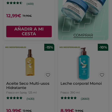
(400)
12,99€
14,99€
AÑADIR A MI
CESTA
-15%
-10%
Aceite Seco Multi-usos
Leche corporal Monoi
Hidratante
Frasco en Spray
125 ml
Frasco
390 ml
(1430)
(2660)
10,99€
8,99€
12,99€
9,99€