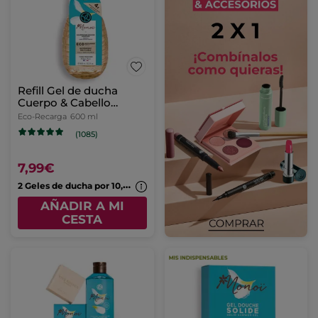
Refill Gel de ducha
Cuerpo & Cabello
Monoi
Eco-Recarga
600 ml
(1085)
7,99€
2
Geles de ducha por 10,99€
AÑADIR A MI
CESTA