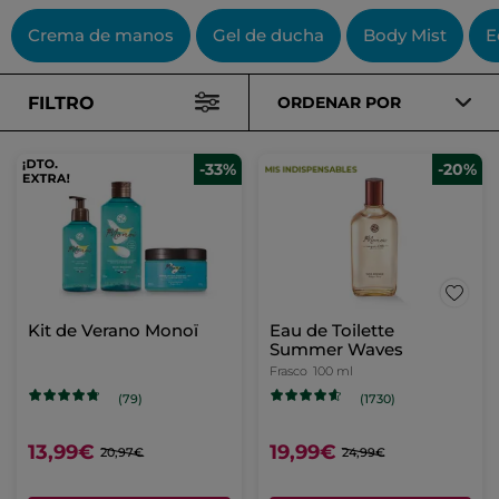
Crema de manos
Gel de ducha
Body Mist
E
FILTRO
ORDENAR POR
-33%
-20%
Kit de Verano Monoï
Eau de Toilette
Summer Waves
Frasco
100 ml
(79)
(1730)
13,99€
19,99€
20,97€
24,99€