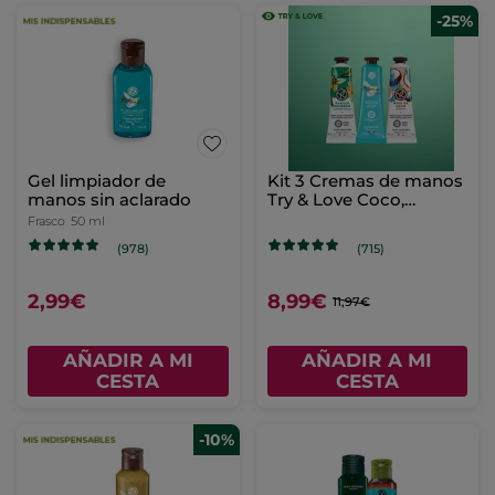
-25%
Gel limpiador de
Kit 3 Cremas de manos
manos sin aclarado
Try & Love Coco,
Vainilla y Monoi
Frasco
50 ml
(978)
(715)
2,99€
8,99€
11,97€
AÑADIR A MI
AÑADIR A MI
CESTA
CESTA
-10%