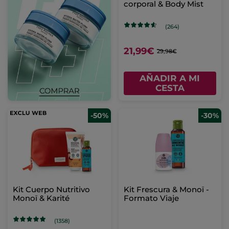
corporal & Body Mist
(264)
21,99€
29,98€
AÑADIR A MI
CESTA
-50%
-30%
Kit Cuerpo Nutritivo
Kit Frescura & Monoï -
Monoï & Karité
Formato Viaje
(1358)