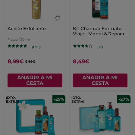
Aceite Exfoliante
Kit Champú Formato
Viaje - Monoi & Reparar
100ml
Frasco
150 ml
(690)
(17)
8,99€
8,49€
9,99€
AÑADIR A MI
AÑADIR A MI
CESTA
CESTA
-25%
-27%