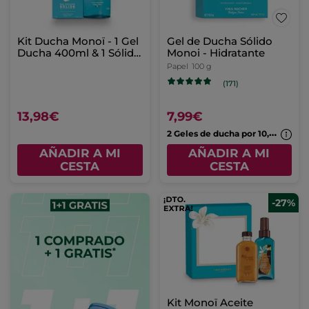
Kit Ducha Monoï - 1 Gel
Gel de Ducha Sólido
Ducha 400ml & 1 Sólido
Monoi - Hidratante
formato viaje
Papel
100 g
(171)
13,98€
7,99€
2
Geles de ducha por 10,99€
AÑADIR A MI
AÑADIR A MI
CESTA
CESTA
-27%
Kit Monoï Aceite