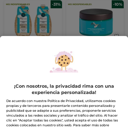
-31%
-10%
Kit de 2 Eco-Recargas
Mascarilla capilar
Monoi
hidratante 3 en 1 Monoi
Tarro
250 ml
(1085)
(1456)
10,99€
8,99€
15,98€
9,99€
Frasco recargable por 1€
¡Con nosotros, la privacidad rima con una
AÑADIR A MI
AÑADIR A MI
experiencia personalizada!
CESTA
CESTA
De acuerdo con nuestra Política de Privacidad, utilizamos cookies
propias y de terceros para presentarle contenido personalizado y
publicidad que se adapte a sus preferencias, proponerle servicios
-17%
vinculados a las redes sociales y analizar el tráfico del sitio. Al hacer
clic en "Aceptar todas las cookies", usted acepta el uso de todas las
cookies colocadas en nuestro sitio web. Para saber más sobre