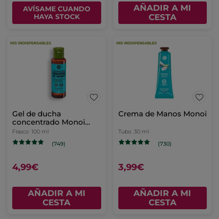
AÑADIR A MI
AVÍSAME CUANDO
HAYA STOCK
CESTA
Gel de ducha
Crema de Manos Monoi
concentrado Monoi
Cabellos & Cuerpo
Frasco
100 ml
Tubo
30 ml
(749)
(730)
4,99€
3,99€
AÑADIR A MI
AÑADIR A MI
CESTA
CESTA