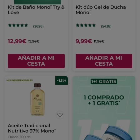
Kit de Baño Monoï Try &
Kit dúo Gel de Ducha
Love
Monoï
(2626)
(5438)
12,99€
9,99€
15,98€
11,98€
AÑADIR A MI
AÑADIR A MI
CESTA
CESTA
-13%
Aceite Tradicional
Nutritivo 97% Monoï
Frasco
100 ml