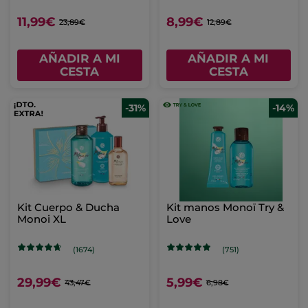
11,99€
8,99€
23,89€
12,89€
AÑADIR A MI
AÑADIR A MI
CESTA
CESTA
-31%
-14%
Kit Cuerpo & Ducha
Kit manos Monoï Try &
Monoi XL
Love
(1674)
(751)
29,99€
5,99€
43,47€
6,98€