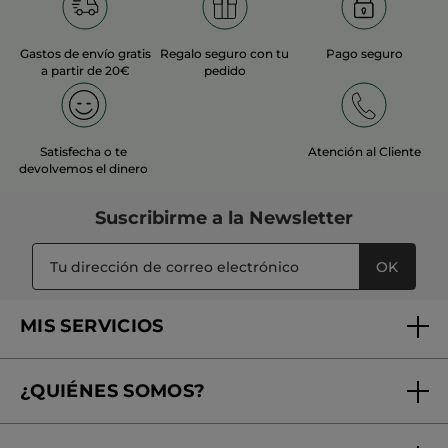
TRADUCIR CON GOOGLE
Gastos de envío gratis
Regalo seguro con tu
Pago seguro
Recomienda este producto
Sí
a partir de 20€
pedido
Inicialmente publicado en yves-rocher.fr
MÁS
Satisfecha o te
Atención al Cliente
devolvemos el dinero
Suscribirme a
la Newsletter
OK
MIS SERVICIOS
Seguimiento de mi pedido
¿QUIÉNES SOMOS?
Tratamientos de Belleza
Fundación Yves Rocher
Encuentra tu Centro de Belleza