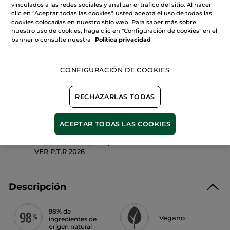
Cantidad
vinculados a las redes sociales y analizar el tráfico del sitio. Al hacer
reseñas
de
clic en "Aceptar todas las cookies", usted acepta el uso de todas las
Gel
cookies colocadas en nuestro sitio web. Para saber más sobre
limpiador
nuestro uso de cookies, haga clic en "Configuración de cookies" en el
de
AÑADIR A MI CESTA
banner o consulte nuestra
manos
Politica privacidad
sin
aclarado
CONFIGURACIÓN DE COOKIES
Entrega entre 5 a 8 días hábiles
Pago Seguro
RECHAZARLAS TODAS
Satisfecho o te devolvemos el dinero
ACEPTAR TODAS LAS COOKIES
Las promociones o ventajas Yves Rocher son
calculadas en comparación con los Precios tarifa
recomendados (P.T.R.)
VER P.T.R 2026
Descripción
98% de
Vegano
ingredientes de
origen natural