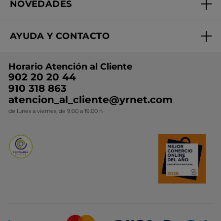
NOVEDADES
¿Quiénes somos?
Mi club Yves Rocher
Regalo por compra
Expertos en Cosmética Dermo-botánica
Condiciones promocionales
AYUDA Y CONTACTO
Rebajas
Nuestros compromisos
Preguntas y respuestas
Colección de Navidad
Trabaja con nosotros
Horario Atención al Cliente
Contacto
Ideas de Regalo
902 20 20 44
Conviértete en Franquiciada
910 318 863
Colección Monoi
atencion_al_cliente@yrnet.com
Novedades del mes
de lunes a viernes, de 9:00 a 19:00 h
Promociones del mes