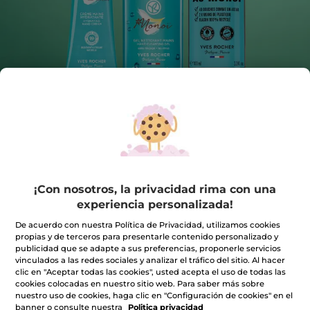
¡Con nosotros, la privacidad rima con una
Kit Cuerpo Monoï Try & Love
experiencia personalizada!
Redescubre el aroma adictivo del Monoï
De acuerdo con nuestra Política de Privacidad, utilizamos cookies
★★★★★
★★★★★
4.7
(753)
INCLUIR UNA RESEÑA
propias y de terceros para presentarle contenido personalizado y
publicidad que se adapte a sus preferencias, proponerle servicios
4.7
de
9,99€
vinculados a las redes sociales y analizar el tráfico del sitio. Al hacer
11,97€
-17%
5
clic en "Aceptar todas las cookies", usted acepta el uso de todas las
estrellas.
cookies colocadas en nuestro sitio web. Para saber más sobre
Leer
Cantidad
reseñas
nuestro uso de cookies, haga clic en "Configuración de cookies" en el
de
banner o consulte nuestra
Politica privacidad