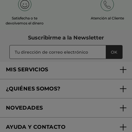
MÁS
Satisfecha o te
Atención al Cliente
devolvemos el dinero
Suscribirme a
la Newsletter
OK
MIS SERVICIOS
Seguimiento de mi pedido
¿QUIÉNES SOMOS?
Tratamientos de Belleza
Fundación Yves Rocher
Encuentra tu Centro de Belleza
NOVEDADES
¿Quiénes somos?
Mi club Yves Rocher
Regalo por compra
Expertos en Cosmética Dermo-botánica
Condiciones promocionales
AYUDA Y CONTACTO
Rebajas
Nuestros compromisos