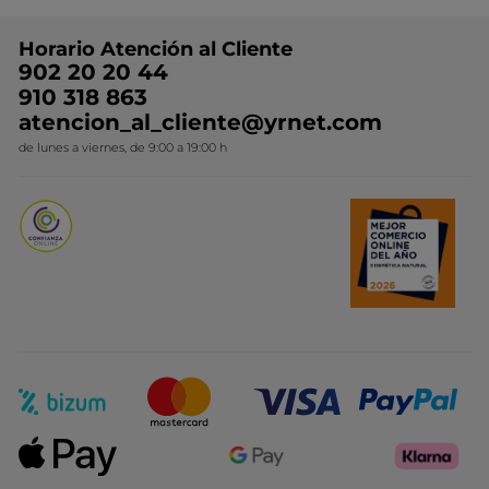
Preguntas y respuestas
Colección de Navidad
Trabaja con nosotros
Horario Atención al Cliente
Contacto
Ideas de Regalo
902 20 20 44
Conviértete en Franquiciada
910 318 863
Colección Monoi
atencion_al_cliente@yrnet.com
Novedades del mes
de lunes a viernes, de 9:00 a 19:00 h
Promociones del mes