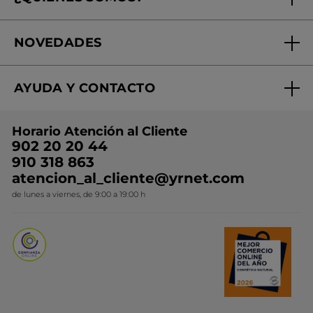
Tratamientos de Belleza
Fundación Yves Rocher
Encuentra tu Centro de Belleza
NOVEDADES
¿Quiénes somos?
Mi club Yves Rocher
Regalo por compra
Expertos en Cosmética Dermo-botánica
Condiciones promocionales
AYUDA Y CONTACTO
Rebajas
Nuestros compromisos
Preguntas y respuestas
Colección de Navidad
Trabaja con nosotros
Horario Atención al Cliente
Contacto
Ideas de Regalo
902 20 20 44
Conviértete en Franquiciada
910 318 863
Colección Monoi
atencion_al_cliente@yrnet.com
Novedades del mes
de lunes a viernes, de 9:00 a 19:00 h
Promociones del mes