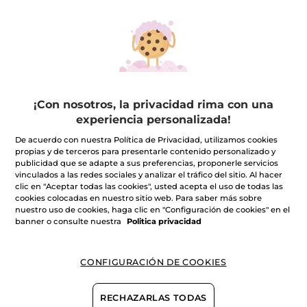
FILTRO
ORDENAR POR
¡Con nosotros, la privacidad rima con una
experiencia personalizada!
De acuerdo con nuestra Política de Privacidad, utilizamos cookies
propias y de terceros para presentarle contenido personalizado y
publicidad que se adapte a sus preferencias, proponerle servicios
vinculados a las redes sociales y analizar el tráfico del sitio. Al hacer
Desmaquillante Suave
clic en "Aceptar todas las cookies", usted acepta el uso de todas las
de Ojos
cookies colocadas en nuestro sitio web. Para saber más sobre
Frasco
100 ml
nuestro uso de cookies, haga clic en "Configuración de cookies" en el
(1604)
banner o consulte nuestra
Politica privacidad
5,99€
CONFIGURACIÓN DE COOKIES
-30% en tu 2º limpiador:
AÑADIR A MI
RECHAZARLAS TODAS
CESTA