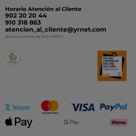
Preguntas y respuestas
Colección de Navidad
Trabaja con nosotros
Horario Atención al Cliente
Contacto
Ideas de Regalo
902 20 20 44
Conviértete en Franquiciada
910 318 863
Colección Monoi
atencion_al_cliente@yrnet.com
Novedades del mes
de lunes a viernes, de 9:00 a 19:00 h
Promociones del mes