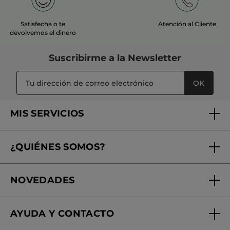
Satisfecha o te
Atención al Cliente
devolvemos el dinero
Suscribirme a
la Newsletter
OK
MIS SERVICIOS
Seguimiento de mi pedido
¿QUIÉNES SOMOS?
Tratamientos de Belleza
Fundación Yves Rocher
Encuentra tu Centro de Belleza
NOVEDADES
¿Quiénes somos?
Mi club Yves Rocher
Regalo por compra
Expertos en Cosmética Dermo-botánica
Condiciones promocionales
AYUDA Y CONTACTO
Rebajas
Nuestros compromisos