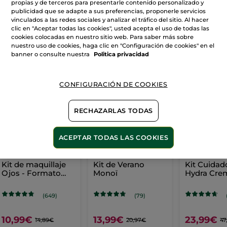
propias y de terceros para presentarle contenido personalizado y
publicidad que se adapte a sus preferencias, proponerle servicios
vinculados a las redes sociales y analizar el tráfico del sitio. Al hacer
clic en "Aceptar todas las cookies", usted acepta el uso de todas las
VER MÁS
cookies colocadas en nuestro sitio web. Para saber más sobre
nuestro uso de cookies, haga clic en "Configuración de cookies" en el
banner o consulte nuestra
Politica privacidad
AHORRA EN RUTINAS
CONFIGURACIÓN DE COOKIES
-26%
-33%
RECHAZARLAS TODAS
ACEPTAR TODAS LAS COOKIES
Kit de maquillaje
Kit de Verano
Kit Cuidad
Ojos - Formato
Monoï
Hydra Cre
Viaje
Mascarilla
(649)
(79)
10,99€
13,99€
23,99€
14,89€
20,97€
47