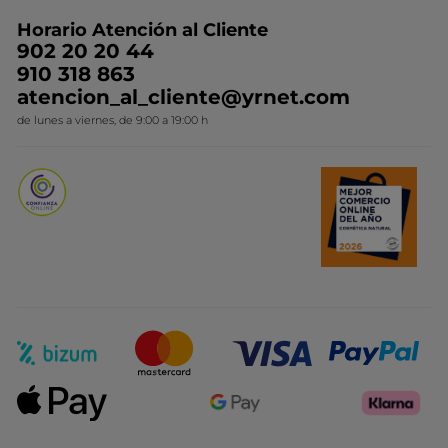
Preguntas y respuestas
Colección de Navidad
Trabaja con nosotros
Horario Atención al Cliente
Contacto
Ideas de Regalo
902 20 20 44
Conviértete en Franquiciada
910 318 863
Colección Monoi
atencion_al_cliente@yrnet.com
Novedades del mes
de lunes a viernes, de 9:00 a 19:00 h
Promociones del mes