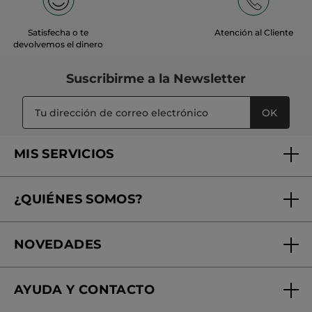
Satisfecha o te
Atención al Cliente
devolvemos el dinero
Suscribirme a
la Newsletter
OK
MIS SERVICIOS
Seguimiento de mi pedido
¿QUIÉNES SOMOS?
Tratamientos de Belleza
Fundación Yves Rocher
Encuentra tu Centro de Belleza
NOVEDADES
¿Quiénes somos?
Mi club Yves Rocher
Regalo por compra
Expertos en Cosmética Dermo-botánica
Condiciones promocionales
AYUDA Y CONTACTO
Rebajas
Nuestros compromisos