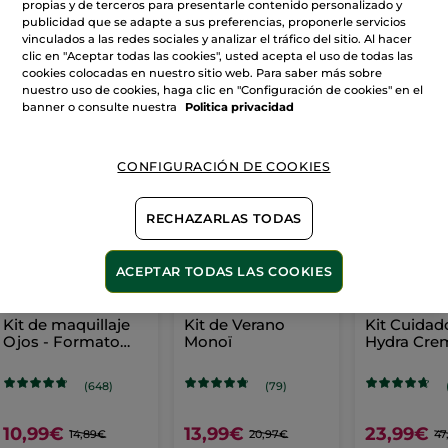
propias y de terceros para presentarle contenido personalizado y
publicidad que se adapte a sus preferencias, proponerle servicios
vinculados a las redes sociales y analizar el tráfico del sitio. Al hacer
clic en "Aceptar todas las cookies", usted acepta el uso de todas las
VER MÁS
cookies colocadas en nuestro sitio web. Para saber más sobre
nuestro uso de cookies, haga clic en "Configuración de cookies" en el
banner o consulte nuestra
Politica privacidad
AHORRA EN RUTINAS
CONFIGURACIÓN DE COOKIES
-26%
-33%
RECHAZARLAS TODAS
ACEPTAR TODAS LAS COOKIES
Kit de maquillaje
Kit de Verano
Kit Cuidad
Ojos - Formato
Monoï
Hydra Cre
Viaje
Mascarilla
(648)
(79)
10,99€
13,99€
23,99€
14,89€
20,97€
47