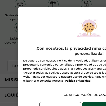
Gastos de envío gratis
Regalo seguro con tu
Pago seguro
a partir de 20€
pedido
Satisfecha o te
Atención al Cliente
devolvemos el dinero
¡Con nosotros, la privacidad rima 
personalizada!
Suscribirme a
la Newsletter
De acuerdo con nuestra Política de Privacidad, utilizamos c
presentarle contenido personalizado y publicidad que se ad
OK
proponerle servicios vinculados a las redes sociales y analizar 
"Aceptar todas las cookies", usted acepta el uso de todas la
web. Para saber más sobre nuestro uso de cookies, haga cli
MIS SERVICIOS
el banner o consulte nuestra
Politica privacidad
Seguimiento de mi pedido
¿QUIÉNES SOMOS?
CONFIGURACIÓN DE COO
Tratamientos de Belleza
Fundación Yves Rocher
Encuentra tu Centro de Belleza