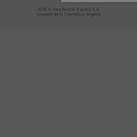
2026 © Yves Rocher España S.A.
Creador de la Cosmética Vegetal