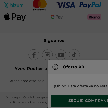
Síguenos
Oferta Kit
Yves Rocher alrededor del mundo
Seleccionar otro país
¡Oh no! Esta oferta ya no está
Aviso legal
Condiciones generales de venta
Política de privacidad
SEGUIR COMPRAN
Política de cookies
Configuración de cookies
Mapa del sitio
Tarifa 2026